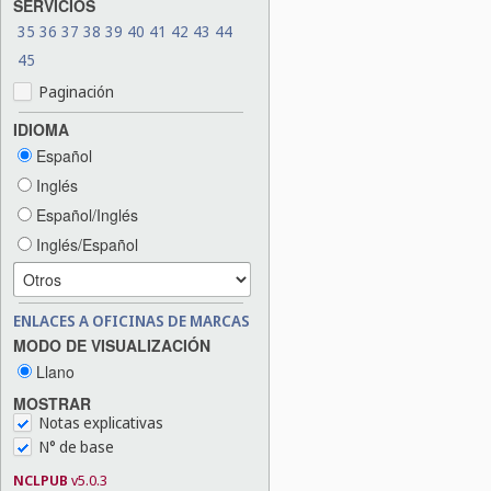
SERVICIOS
35
36
37
38
39
40
41
42
43
44
45
Paginación
IDIOMA
Español
Inglés
Español/Inglés
Inglés/Español
ENLACES A OFICINAS DE MARCAS
MODO DE VISUALIZACIÓN
Llano
MOSTRAR
Notas explicativas
N° de base
NCLPUB
v5.0.3