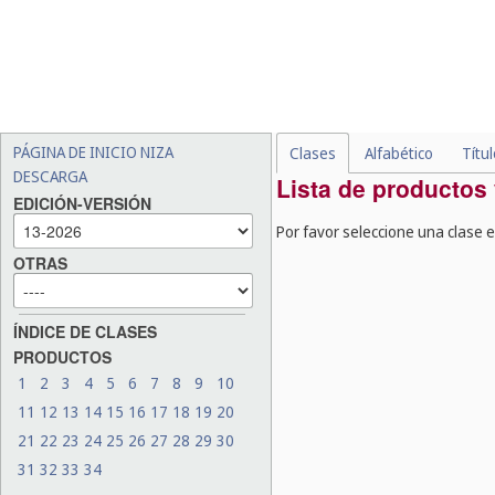
PÁGINA DE INICIO NIZA
Clases
Alfabético
Títu
DESCARGA
Lista de productos
EDICIÓN-VERSIÓN
Por favor seleccione una clase en
OTRAS
ÍNDICE DE CLASES
PRODUCTOS
1
2
3
4
5
6
7
8
9
10
11
12
13
14
15
16
17
18
19
20
21
22
23
24
25
26
27
28
29
30
31
32
33
34