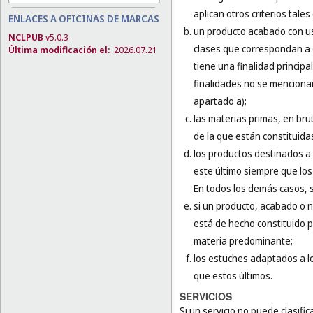
aplican otros criterios tal
ENLACES A OFICINAS DE MARCAS
un producto acabado con us
NCLPUB
v5.0.3
clases que correspondan a c
Última modificación el:
2026.07.21
tiene una finalidad principa
finalidades no se mencionan 
apartado a);
las materias primas, en bru
de la que están constituida
los productos destinados a 
este último siempre que lo
En todos los demás casos, se
si un producto, acabado o n
está de hecho constituido po
materia predominante;
los estuches adaptados a lo
que estos últimos.
SERVICIOS
Si un servicio no puede clasifica