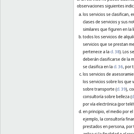
observaciones siguientes indica
los servicios se clasifican, 
clases de servicios y sus no
similares que figuren en la l
todos los servicios de alquil
servicios que se prestan me
pertenece a la
cl. 38
). Los s
deberán clasificarse de la
se clasifica en la
cl. 36
, por 
los servicios de asesoramien
los servicios sobre los que 
sobre transporte (
cl. 39
), c
consultoría sobre belleza (
c
por vía electrónica (por telé
en principio, el medio por el
ejemplo, la consultoría finan
prestados en persona, por t
aplica si la finalidad o el 