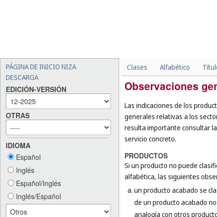
PÁGINA DE INICIO NIZA
Clases
Alfabético
Títu
DESCARGA
Observaciones ge
EDICIÓN-VERSIÓN
Las indicaciones de los product
OTRAS
generales relativas a los secto
resulta importante consultar la
servicio concreto.
IDIOMA
PRODUCTOS
Español
Si un producto no puede clasific
Inglés
alfabética, las siguientes obse
Español/Inglés
un producto acabado se clasif
Inglés/Español
de un producto acabado no s
analogía con otros productos