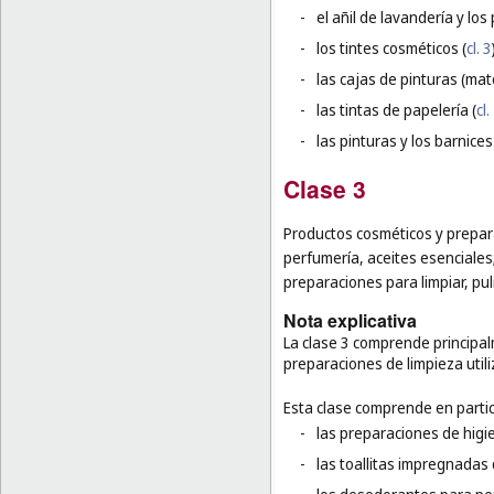
-
el añil de lavandería y lo
-
los tintes cosméticos (
cl. 3
-
las cajas de pinturas (mate
-
las tintas de papelería (
cl.
-
las pinturas y los barnices
Clase 3
Productos cosméticos y prepara
perfumería, aceites esenciales
preparaciones para limpiar, puli
Nota explicativa
La clase 3 comprende principal
preparaciones de limpieza util
Esta clase comprende en partic
-
las preparaciones de higi
-
las toallitas impregnadas