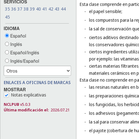
SERVICIOS
Esta clase comprende en partic
35
36
37
38
39
40
41
42
43
44
-
el papel sensible;
45
-
los compuestos para la r
IDIOMA
-
la sal de conservación qu
Español
-
ciertos aditivos destinados
Inglés
los conservadores químic
-
ciertos ingredientes utili
Español/Inglés
por ejemplo: las vitaminas
Inglés/Español
-
ciertas materias filtrante
materiales cerámicos en p
Esta clase no comprende en par
ENLACES A OFICINAS DE MARCAS
-
las resinas naturales en b
MOSTRAR
Notas explicativas
-
las preparaciones química
NCLPUB
v5.0.3
-
los fungicidas, los herbic
Última modificación el:
2026.07.21
-
los adhesivos (pegamentos
-
la sal para conservar alim
-
el pajote (cobertura de hu