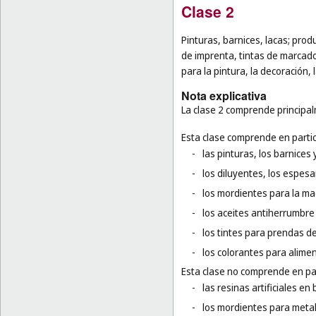
Clase 2
Pinturas, barnices, lacas; prod
de imprenta, tintas de marcado
para la pintura, la decoración, 
Nota explicativa
La clase 2 comprende principalm
Esta clase comprende en partic
-
las pinturas, los barnices y
-
los diluyentes, los espesa
-
los mordientes para la ma
-
los aceites antiherrumbre
-
los tintes para prendas de
-
los colorantes para alime
Esta clase no comprende en par
-
las resinas artificiales en 
-
los mordientes para metal