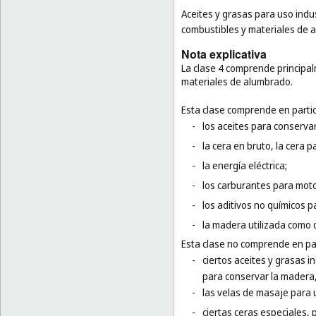
Aceites y grasas para uso indus
combustibles y materiales de a
Nota explicativa
La clase 4 comprende principalm
materiales de alumbrado.
Esta clase comprende en partic
-
los aceites para conservar
-
la cera en bruto, la cera p
-
la energía eléctrica;
-
los carburantes para moto
-
los aditivos no químicos p
-
la madera utilizada como 
Esta clase no comprende en par
-
ciertos aceites y grasas in
para conservar la madera,
-
las velas de masaje para 
-
ciertas ceras especiales, p