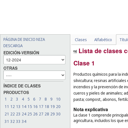
PÁGINA DE INICIO NIZA
Clases
Alfabético
Títu
DESCARGA
Lista de clases c
EDICIÓN-VERSIÓN
Clase 1
OTRAS
Productos químicos para la indust
silvicultura; resinas artificial
ÍNDICE DE CLASES
incendios y la prevención de i
PRODUCTOS
cueros y pieles de animales; a
1
2
3
4
5
6
7
8
9
10
pasta; compost, abonos, fertili
11
12
13
14
15
16
17
18
19
20
Nota explicativa
21
22
23
24
25
26
27
28
29
30
La clase 1 comprende principalm
agricultura, incluidos los que
31
32
33
34