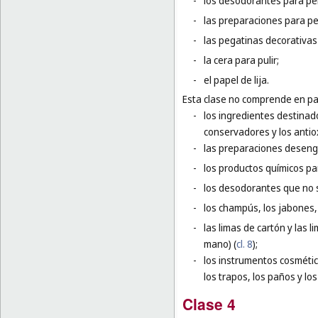
-
los desodorantes para pe
-
las preparaciones para pe
-
las pegatinas decorativas
-
la cera para pulir;
-
el papel de lija.
Esta clase no comprende en par
-
los ingredientes destinado
conservadores y los antio
-
las preparaciones deseng
-
los productos químicos pa
-
los desodorantes que no 
-
los champús, los jabones, 
-
las limas de cartón y las l
mano) (
cl. 8
);
-
los instrumentos cosmético
los trapos, los paños y lo
Clase 4