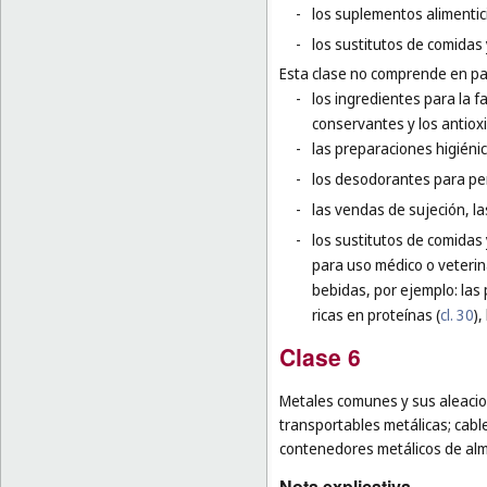
-
los suplementos alimentic
-
los sustitutos de comidas 
Esta clase no comprende en par
-
los ingredientes para la f
conservantes y los antiox
-
las preparaciones higiéni
-
los desodorantes para pe
-
las vendas de sujeción, l
-
los sustitutos de comidas
para uso médico o veterin
bebidas, por ejemplo: las 
ricas en proteínas (
cl. 30
),
Clase 6
Metales comunes y sus aleacio
transportables metálicas; cable
contenedores metálicos de alm
Nota explicativa