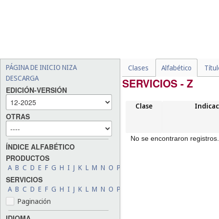
PÁGINA DE INICIO NIZA
Clases
Alfabético
Títu
DESCARGA
SERVICIOS - Z
EDICIÓN-VERSIÓN
Clase
Indicac
OTRAS
No se encontraron registros.
ÍNDICE ALFABÉTICO
PRODUCTOS
A
B
C
D
E
F
G
H
I
J
K
L
M
N
O
P
Q
R
S
T
U
V
W
X
Y
Z
SERVICIOS
A
B
C
D
E
F
G
H
I
J
K
L
M
N
O
P
Q
R
S
T
U
V
W
X
Y
Z
Paginación
IDIOMA