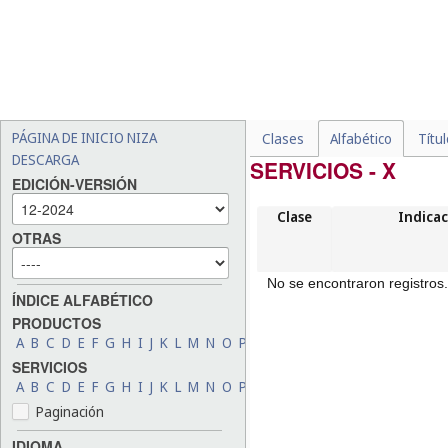
PÁGINA DE INICIO NIZA
Clases
Alfabético
Títu
DESCARGA
SERVICIOS - X
EDICIÓN-VERSIÓN
Clase
Indicac
OTRAS
No se encontraron registros.
ÍNDICE ALFABÉTICO
PRODUCTOS
A
B
C
D
E
F
G
H
I
J
K
L
M
N
O
P
Q
R
S
T
U
V
W
X
Y
Z
SERVICIOS
A
B
C
D
E
F
G
H
I
J
K
L
M
N
O
P
Q
R
S
T
U
V
W
X
Y
Z
Paginación
IDIOMA