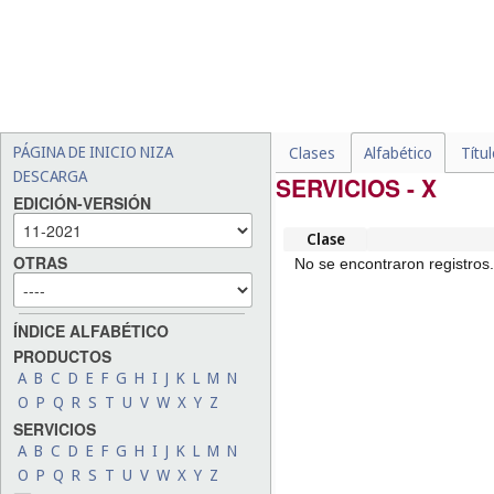
PÁGINA DE INICIO NIZA
Clases
Alfabético
Títu
DESCARGA
SERVICIOS - X
EDICIÓN-VERSIÓN
Clase
OTRAS
No se encontraron registros.
ÍNDICE ALFABÉTICO
PRODUCTOS
A
B
C
D
E
F
G
H
I
J
K
L
M
N
O
P
Q
R
S
T
U
V
W
X
Y
Z
SERVICIOS
A
B
C
D
E
F
G
H
I
J
K
L
M
N
O
P
Q
R
S
T
U
V
W
X
Y
Z