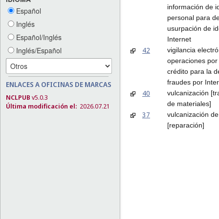
información de id
Español
personal para de
Inglés
usurpación de id
Español/Inglés
Internet
42
Inglés/Español
vigilancia electr
operaciones por 
crédito para la 
fraudes por Inte
ENLACES A OFICINAS DE MARCAS
40
vulcanización [t
NCLPUB
v5.0.3
de materiales]
Última modificación el:
2026.07.21
37
vulcanización d
[reparación]