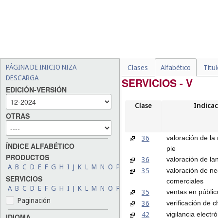
PÁGINA DE INICIO NIZA
Clases
Alfabético
Títu
DESCARGA
SERVICIOS - V
EDICIÓN-VERSIÓN
Clase
Indicac
OTRAS
36
valoración de l
ÍNDICE ALFABÉTICO
pie
PRODUCTOS
36
valoración de la
A
B
C
D
E
F
G
H
I
J
K
L
M
N
O
P
Q
R
S
T
U
V
W
X
Y
Z
35
valoración de n
SERVICIOS
comerciales
A
B
C
D
E
F
G
H
I
J
K
L
M
N
O
P
Q
R
S
T
U
V
W
X
Y
Z
35
ventas en públic
Paginación
36
verificación de 
42
vigilancia electr
IDIOMA