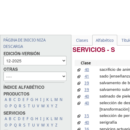
PÁGINA DE INICIO NIZA
Clases
Alfabético
Títu
DESCARGA
SERVICIOS - S
EDICIÓN-VERSIÓN
Clase
OTRAS
40
sacrificio de an
41
sado [enseñanza
39
salvamento de b
ÍNDICE ALFABÉTICO
39
salvamento sub
PRODUCTOS
40
satinado de piel
A
B
C
D
E
F
G
H
I
J
K
L
M
N
40
selección de des
O
P
Q
R
S
T
U
V
W
X
Y
Z
[transformación]
SERVICIOS
35
selección de pe
A
B
C
D
E
F
G
H
I
J
K
L
M
N
40
serigrafía
O
P
Q
R
S
T
U
V
W
X
Y
Z
36
servicios actuari