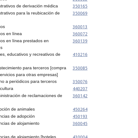
350165
strativos de derivación médica
350069
strativos para la reubicación de
360013
ios
360072
ios en línea
360139
ios en línea prestados en
es
410216
les, educativos y recreativos de
350085
stecimiento para terceros [compra
ervicios para otras empresas]
350076
no a periódicos para terceros
440207
cultura
360142
inistración de reclamaciones de
450264
opción de animales
450193
encias de adopción
360045
ncias de alojamiento
430004
ncias de alojamiento [hoteles,