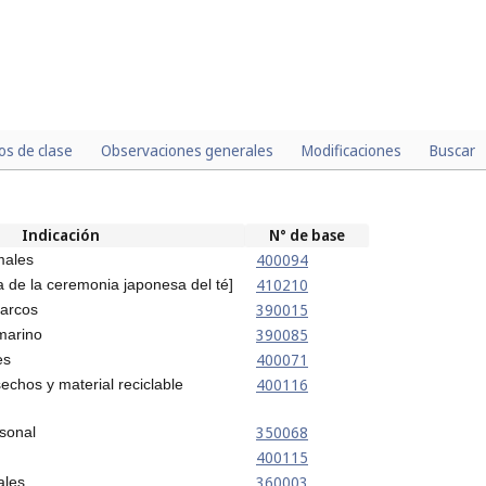
los de clase
Observaciones generales
Modificaciones
Buscar
Indicación
N° de base
400094
imales
410210
 de la ceremonia japonesa del té]
390015
arcos
390085
marino
400071
es
400116
echos y material reciclable
350068
rsonal
400115
360003
ales