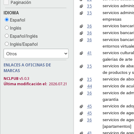
Paginación
35
servicios admini
IDIOMA
35
servicios admini
empresas
Español
36
servicios bancar
Inglés
36
servicios bancar
Español/Inglés
36
servicios bancar
Inglés/Español
entornos virtual
41
servicios cultura
galerías de arte
ENLACES A OFICINAS DE
35
servicios de aba
MARCAS
de productos y s
NCLPUB
v5.0.3
35
servicios de abo
Última modificación el:
2026.07.21
44
servicios de acui
36
servicios de adm
garantía
45
servicios de ad
45
servicios de ag
36
servicios de age
[apartamentos]
43
servicios de age