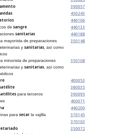
vamento
390057
vavidas
450243
atorios
440106
sangre
440133
ncos de
sanitarias
440188
alaciones
350148
ta mayorista de preparaciones
sanitarias
eterinarias y
, así como
icos
350108
ta minorista de preparaciones
sanitarias
eterinarias y
, así como
médicos
tre
400053
satélite
380035
satélites
390095
para terceros
400071
les
na
440200
secar
370145
uinas para
la vajilla
o
370103
retariado
350072