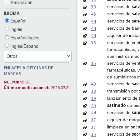
Paginación
sal
39
servicios de
IDIOMA
sal
45
servicios de
Español
san
44
servicios de
44
servicios de ba
Inglés
44
alquiler de inst
Español/Inglés
35
servicios de ven
Inglés/Español
farmacéuticas, v
suministros méd
35
servicios de ven
ENLACES A OFICINAS DE
farmacéuticas, v
MARCAS
de suministros 
NCLPUB
v5.0.3
sas
40
servicios de
Última modificación el:
2026.07.21
38
transmisión por
39
lanzamiento de
satinado
40
de pie
sau
44
servicios de
37
alquiler de máq
sec
37
limpieza en
sec
35
servicios de