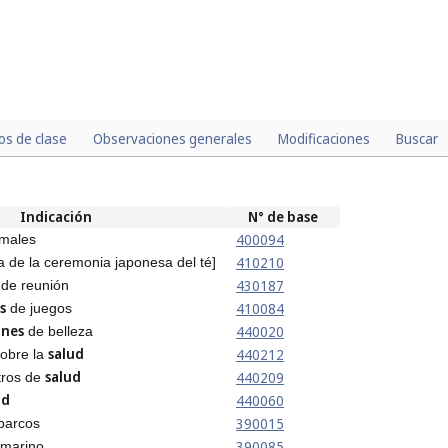
los de clase
Observaciones generales
Modificaciones
Buscar
Indicación
N° de base
400094
males
410210
 de la ceremonia japonesa del té]
430187
de reunión
s
410084
de juegos
ones
440020
de belleza
salud
440212
obre la
salud
440209
tros de
ud
440060
390015
barcos
390085
marino