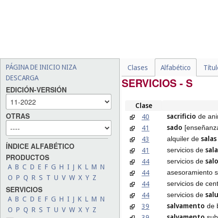
PÁGINA DE INICIO NIZA
Clases
Alfabético
Títu
DESCARGA
SERVICIOS - S
EDICIÓN-VERSIÓN
Clase
OTRAS
sacrificio
40
de ani
sado
41
[enseñanza
salas
43
alquiler de
ÍNDICE ALFABÉTICO
sala
41
servicios de
PRODUCTOS
sal
44
servicios de
A
B
C
D
E
F
G
H
I
J
K
L
M
N
44
asesoramiento s
O
P
Q
R
S
T
U
V
W
X
Y
Z
44
servicios de cen
SERVICIOS
sal
44
servicios de
A
B
C
D
E
F
G
H
I
J
K
L
M
N
salvamento
39
de 
O
P
Q
R
S
T
U
V
W
X
Y
Z
salvamento
39
sub