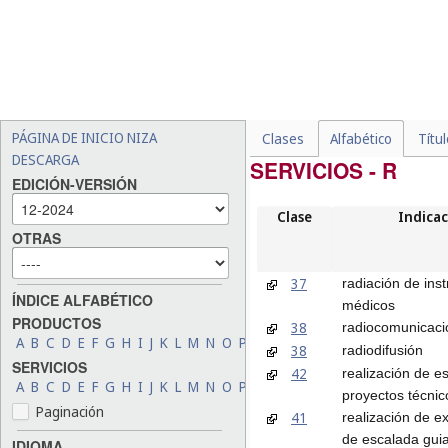
PÁGINA DE INICIO NIZA
Clases
Alfabético
Títu
DESCARGA
SERVICIOS - R
EDICIÓN-VERSIÓN
Clase
Indicac
OTRAS
37
radiación de ins
ÍNDICE ALFABÉTICO
médicos
PRODUCTOS
38
radiocomunicaci
A
B
C
D
E
F
G
H
I
J
K
L
M
N
O
P
Q
R
S
T
U
V
W
X
Y
Z
38
radiodifusión
SERVICIOS
42
realización de e
A
B
C
D
E
F
G
H
I
J
K
L
M
N
O
P
Q
R
S
T
U
V
W
X
Y
Z
proyectos técnic
Paginación
41
realización de e
de escalada gui
IDIOMA