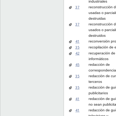
industriales
37
reconstrucción 
usadas o parcia
destruidas
37
reconstrucción 
usados o parcia
destruidos
41
reconversión pro
35
recopilación de 
42
recuperación de
informáticos
45
redacción de
correspondencia
35
redacción de cur
terceros
35
redacción de gu
publicitarios
41
redacción de gu
no sean publicita
41
redacción de gu
televisivos y