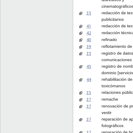
cinematográfico
35
redacción de tex
publicitarios
41
redacción de tex
42
redacción técnic
40
refinado
39
reflotamiento de
35
registro de dato
comunicaciones 
45
registro de nom
dominio [servicio
44
rehabilitación de
toxicómanos
35
relaciones públi
37
remache
37
renovación de p
vestir
37
reparación de a
fotográficos
37
reparación de 