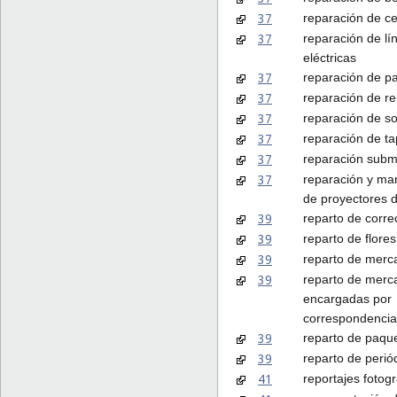
37
reparación de c
37
reparación de lí
eléctricas
37
reparación de p
37
reparación de re
37
reparación de so
37
reparación de t
37
reparación subm
37
reparación y ma
de proyectores d
39
reparto de corre
39
reparto de flores
39
reparto de merc
39
reparto de merc
encargadas por
correspondencia
39
reparto de paqu
39
reparto de perió
41
reportajes fotogr