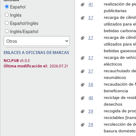
41
realización de pe
Español
publicitarias
Inglés
37
recarga de cilin
Español/Inglés
utilizados para e
bebidas carbona
Inglés/Español
37
recarga de cilin
utilizados para e
bebidas gaseos
ENLACES A OFICINAS DE MARCAS
37
recarga de vehí
NCLPUB
v5.0.3
eléctricos
Última modificación el:
2026.07.21
37
recauchutado d
neumáticos
36
recaudación de 
beneficencia
40
reciclaje de resi
desechos
39
recogida de pro
reciclables [tran
39
recolección de 
basura doméstic