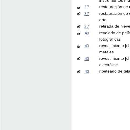
instrumentos mu
37
restauración de
37
restauración de 
arte
37
retirada de niev
40
revelado de pelí
fotográficas
40
revestimiento [c
metales
40
revestimiento [c
electrólisis
40
ribeteado de tel