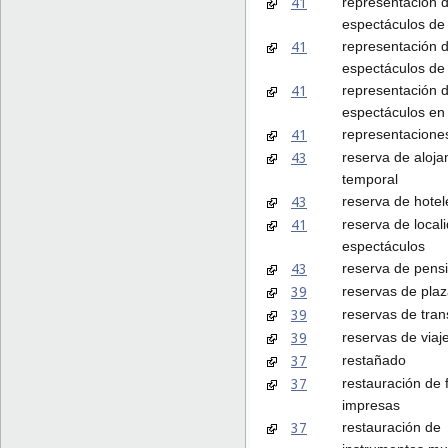
41
representación 
espectáculos de 
41
representación 
espectáculos de
41
representación 
espectáculos en 
41
representaciones
43
reserva de aloja
temporal
43
reserva de hotel
41
reserva de local
espectáculos
43
reserva de pens
39
reservas de plaz
39
reservas de tran
39
reservas de viaj
37
restañado
37
restauración de 
impresas
37
restauración de