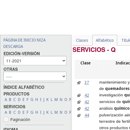
PÁGINA DE INICIO NIZA
Clases
Alfabético
Títu
DESCARGA
SERVICIOS - Q
EDICIÓN-VERSIÓN
Clase
Indicac
OTRAS
37
mantenimiento y
ÍNDICE ALFABÉTICO
quemadores
de
PRODUCTOS
qu
42
investigación
A
B
C
D
E
F
G
H
I
J
K
L
M
N
O
P
Q
R
S
T
U
V
W
X
Y
Z
quí
42
servicios de
SERVICIOS
químico
42
análisis
A
B
C
D
E
F
G
H
I
J
K
L
M
N
O
P
Q
R
S
T
U
V
W
X
Y
Z
44
pulverización aé
Paginación
terrestre de ferti
otros productos
IDIOMA