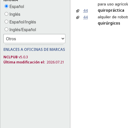
para uso agrícol
Español
quiropráctica
44
Inglés
44
alquiler de robot
Español/Inglés
quirúrgicos
Inglés/Español
ENLACES A OFICINAS DE MARCAS
NCLPUB
v5.0.3
Última modificación el:
2026.07.21