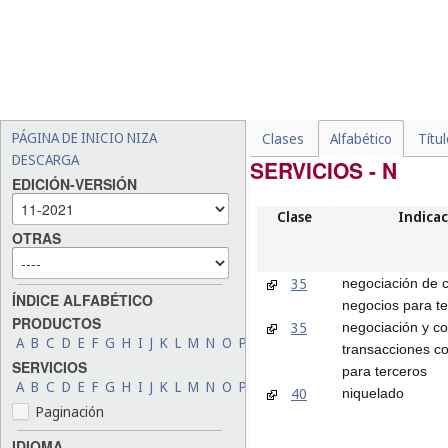
PÁGINA DE INICIO NIZA
Clases
Alfabético
Títu
DESCARGA
SERVICIOS - N
EDICIÓN-VERSIÓN
Clase
Indicac
OTRAS
35
negociación de 
ÍNDICE ALFABÉTICO
negocios para t
PRODUCTOS
35
negociación y co
A
B
C
D
E
F
G
H
I
J
K
L
M
N
O
P
Q
R
S
T
U
V
W
X
Y
Z
transacciones c
SERVICIOS
para terceros
A
B
C
D
E
F
G
H
I
J
K
L
M
N
O
P
Q
R
S
T
U
V
W
X
Y
Z
40
niquelado
Paginación
IDIOMA