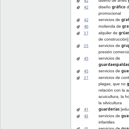
42
diseño de artes
gráfico
42
diseño
d
promocional
gra
42
servicios de
gr
40
molienda de
grúa
37
alquiler de
de construcción]
gru
35
servicios de
presión comercia
45
servicios de
guardaespalda
gua
45
servicios de
37
servicios de cont
plagas, que no
relación con la ag
acuicultura, la ho
la silvicultura
guarderías
41
[edu
gua
43
servicios de
infantiles
gua
45
servicios de