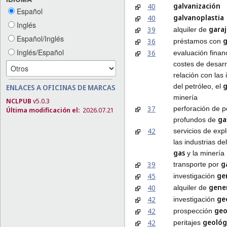
galvanización
40
Español
galvanoplastia
40
Inglés
garaj
39
alquiler de
Español/Inglés
g
36
préstamos con
Inglés/Español
36
evaluación finan
costes de desarr
relación con las 
g
del petróleo, el
ENLACES A OFICINAS DE MARCAS
minería
NCLPUB
v5.0.3
37
perforación de 
Última modificación el:
2026.07.21
ga
profundos de
42
servicios de exp
las industrias del
gas
y la minería
g
39
transporte por
ge
45
investigación
gene
40
alquiler de
ge
42
investigación
geo
42
prospección
geológ
42
peritajes