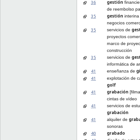
gestión
36
financi
de reembolso pa
gestión
35
interina
negocios comerc
ges
35
servicios de
proyectos comerc
marco de proyec
construcción
ges
35
servicios de
informática de a
g
41
enseñanza de
41
explotación de 
golf
grabación
41
[film
cintas de vídeo
41
servicios de est
grabación
grab
41
alquiler de
sonoras
grabado
40