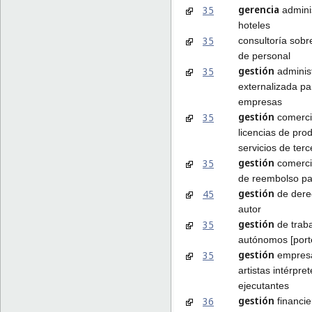
gerencia
35
adminis
hoteles
35
consultoría sob
de personal
gestión
35
administ
externalizada pa
empresas
gestión
35
comerci
licencias de pro
servicios de ter
gestión
35
comerci
de reembolso pa
gestión
45
de dere
autor
gestión
35
de trab
autónomos [porte
gestión
35
empresa
artistas intérpre
ejecutantes
gestión
36
financie