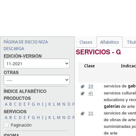
PÁGINA DE INICIO NIZA
Clases
Alfabético
Títu
DESCARGA
SERVICIOS - G
EDICIÓN-VERSIÓN
Clase
Indicac
OTRAS
gab
39
servicios de
ÍNDICE ALFABÉTICO
41
servicios cultura
PRODUCTOS
educativos y rec
A
B
C
D
E
F
G
H
I
J
K
L
M
N
O
P
Q
R
S
T
U
V
W
X
Y
Z
galerías
de arte
SERVICIOS
35
servicios de ven
A
B
C
D
E
F
G
H
I
J
K
L
M
N
O
P
Q
R
S
T
U
V
W
X
Y
Z
de obras de arte
Paginación
suministradas p
de arte
IDIOMA