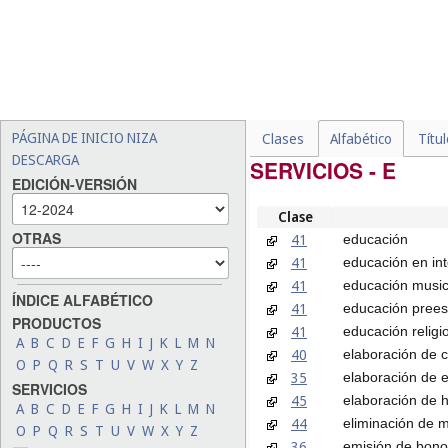
PÁGINA DE INICIO NIZA
Clases
Alfabético
Títu
DESCARGA
SERVICIOS - E
EDICIÓN-VERSIÓN
Clase
OTRAS
41
educación
41
educación en in
41
educación music
ÍNDICE ALFABÉTICO
41
educación prees
PRODUCTOS
41
educación religi
A
B
C
D
E
F
G
H
I
J
K
L
M
N
40
elaboración de 
O
P
Q
R
S
T
U
V
W
X
Y
Z
35
elaboración de 
SERVICIOS
45
elaboración de 
A
B
C
D
E
F
G
H
I
J
K
L
M
N
44
eliminación de 
O
P
Q
R
S
T
U
V
W
X
Y
Z
36
emisión de bono