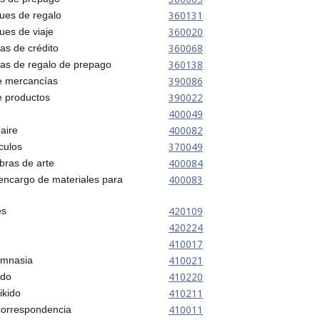
360131
ues de regalo
360020
ues de viaje
360068
tas de crédito
360138
tas de regalo de prepago
390086
 mercancías
390022
 productos
400049
400082
 aire
370049
culos
400084
ras de arte
400083
encargo de materiales para
420109
es
420224
410017
410021
imnasia
410220
udo
410211
ikido
410011
correspondencia