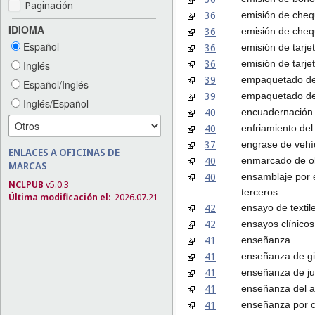
Paginación
36
emisión de cheq
IDIOMA
36
emisión de cheq
Español
36
emisión de tarje
36
emisión de tarje
Inglés
39
empaquetado de
Español/Inglés
39
empaquetado de
Inglés/Español
40
encuadernación
40
enfriamiento del
37
engrase de vehí
ENLACES A OFICINAS DE
40
enmarcado de ob
MARCAS
40
ensamblaje por 
NCLPUB
v5.0.3
terceros
Última modificación el:
2026.07.21
42
ensayo de textil
42
ensayos clínicos
41
enseñanza
41
enseñanza de g
41
enseñanza de j
41
enseñanza del a
41
enseñanza por 