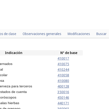
los de clase
Observaciones generales
Modificaciones
Buscar
Indicación
N° de base
410017
410075
ternados
410244
al
410058
colar
410080
osa
400128
cerveza para terceros
350016
estados de cuenta
450146
horóscopos
440171
malas hierbas
360065
s de prepago