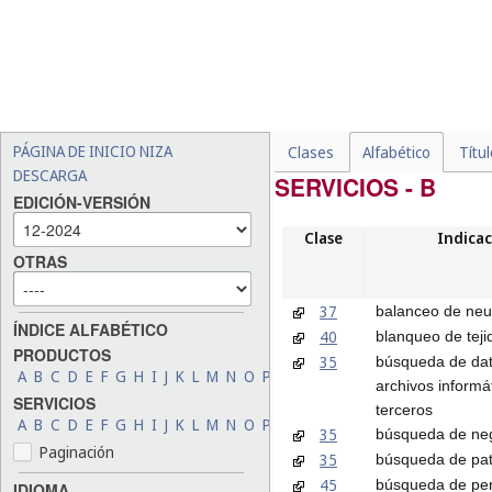
PÁGINA DE INICIO NIZA
Clases
Alfabético
Títu
DESCARGA
SERVICIOS - B
EDICIÓN-VERSIÓN
Clase
Indicac
OTRAS
37
balanceo de neu
ÍNDICE ALFABÉTICO
40
blanqueo de teji
PRODUCTOS
35
búsqueda de da
A
B
C
D
E
F
G
H
I
J
K
L
M
N
O
P
Q
R
S
T
U
V
W
X
Y
Z
archivos informá
SERVICIOS
terceros
A
B
C
D
E
F
G
H
I
J
K
L
M
N
O
P
Q
R
S
T
U
V
W
X
Y
Z
35
búsqueda de ne
Paginación
35
búsqueda de pat
45
búsqueda de pe
IDIOMA