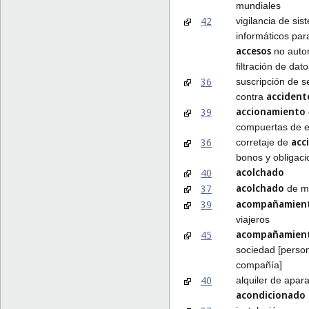
mundiales
42
vigilancia de si
informáticos par
accesos
no autor
filtración de dat
36
suscripción de 
accident
contra
accionamiento
39
compuertas de e
acc
36
corretaje de
bonos y obligac
acolchado
40
acolchado
37
de m
acompañamien
39
viajeros
acompañamien
45
sociedad [perso
compañía]
40
alquiler de apara
acondicionado