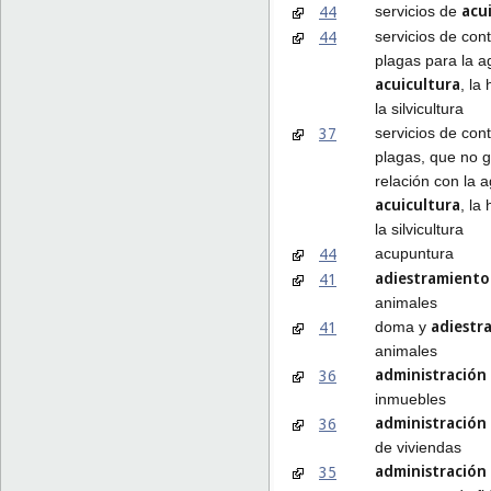
acu
44
servicios de
44
servicios de cont
plagas para la ag
acuicultura
, la 
la silvicultura
37
servicios de cont
plagas, que no 
relación con la ag
acuicultura
, la 
la silvicultura
44
acupuntura
adiestramiento
41
animales
adiestr
41
doma y
animales
administración
36
inmuebles
administración
36
de viviendas
administración
35