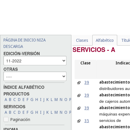
PÁGINA DE INICIO NIZA
Clases
Alfabético
Títu
DESCARGA
SERVICIOS - A
EDICIÓN-VERSIÓN
Clase
Indicac
OTRAS
abastecimiento
39
ÍNDICE ALFABÉTICO
distribuidores a
PRODUCTOS
abastecimiento
39
A
B
C
D
E
F
G
H
I
J
K
L
M
N
O
P
Q
R
S
T
U
V
W
X
Y
Z
de cajeros auto
SERVICIOS
abastecimiento
39
A
B
C
D
E
F
G
H
I
J
K
L
M
N
O
P
Q
R
S
T
U
V
W
X
Y
Z
máquinas expen
Paginación
35
servicios de
abastecimiento
IDIOMA