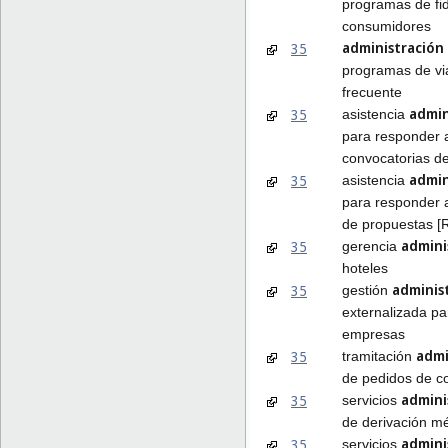
programas de fid
consumidores
administración
35
programas de vi
frecuente
admin
35
asistencia
para responder 
convocatorias de 
admin
35
asistencia
para responder a
de propuestas [
admini
35
gerencia
hoteles
adminis
35
gestión
externalizada pa
empresas
admi
35
tramitación
de pedidos de 
admini
35
servicios
de derivación m
admini
35
servicios