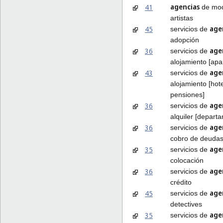
agencias
41
de mod
artistas
age
45
servicios de
adopción
age
36
servicios de
alojamiento [ap
age
43
servicios de
alojamiento [hot
pensiones]
age
36
servicios de
alquiler [depart
age
36
servicios de
cobro de deuda
age
35
servicios de
colocación
age
36
servicios de
crédito
age
45
servicios de
detectives
age
35
servicios de