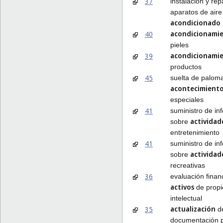
37
instalación y re
aparatos de aire
acondicionado
acondicionami
40
pieles
acondicionami
39
productos
45
suelta de palom
acontecimient
especiales
41
suministro de in
actividad
sobre
entretenimiento
41
suministro de in
actividad
sobre
recreativas
36
evaluación finan
activos
de prop
intelectual
actualización
35
d
documentación pu