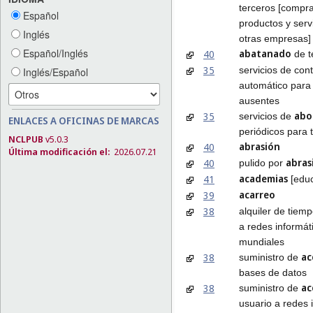
terceros [compr
Español
productos y serv
Inglés
otras empresas]
Español/Inglés
abatanado
40
de t
35
servicios de con
Inglés/Español
automático par
ausentes
abo
35
servicios de
ENLACES A OFICINAS DE MARCAS
periódicos para 
NCLPUB
v5.0.3
abrasión
40
Última modificación el:
2026.07.21
abras
40
pulido por
academias
41
[educ
acarreo
39
38
alquiler de tiem
a redes informát
mundiales
ac
38
suministro de
bases de datos
ac
38
suministro de
usuario a redes 