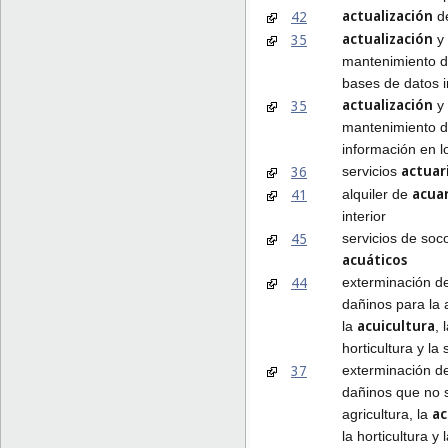
actualización
42
de
actualización
35
y
mantenimiento d
bases de datos i
actualización
35
y
mantenimiento 
información en l
actuar
36
servicios
acuar
41
alquiler de
interior
45
servicios de soco
acuáticos
44
exterminación d
dañinos para la a
acuicultura
la
, 
horticultura y la s
37
exterminación d
dañinos que no 
ac
agricultura, la
la horticultura y l