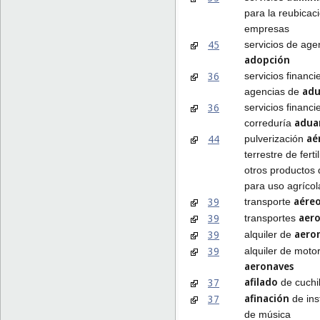
para la reubicac
empresas
45
servicios de age
adopción
36
servicios financi
ad
agencias de
36
servicios financi
adua
correduría
aé
44
pulverización
terrestre de ferti
otros productos
para uso agrícol
aére
39
transporte
aero
39
transportes
aero
39
alquiler de
39
alquiler de moto
aeronaves
afilado
37
de cuchil
afinación
37
de ins
de música