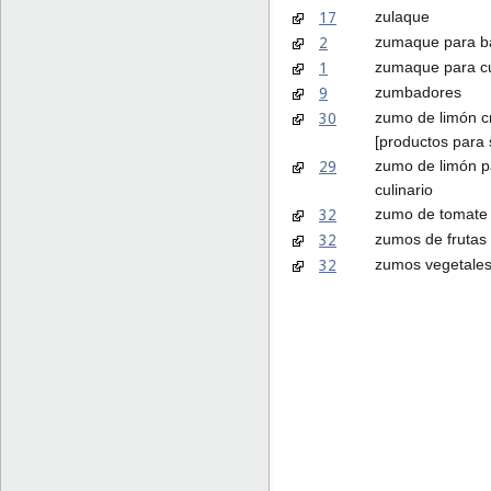
17
zulaque
2
zumaque para b
1
zumaque para cur
9
zumbadores
30
zumo de limón cr
[productos para 
29
zumo de limón p
culinario
32
zumo de tomate 
32
zumos de frutas
32
zumos vegetales