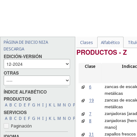
PÁGINA DE INICIO NIZA
Clases
Alfabético
Títu
DESCARGA
PRODUCTOS - Z
EDICIÓN-VERSIÓN
Clase
Indicac
OTRAS
6
zancas de escal
ÍNDICE ALFABÉTICO
metálicas
PRODUCTOS
19
zancas de escal
A
B
C
D
E
F
G
H
I
J
K
L
M
N
O
P
Q
R
S
T
U
V
W
X
Y
Z
metálicas
SERVICIOS
7
zanjadoras [ara
A
B
C
D
E
F
G
H
I
J
K
L
M
N
O
P
Q
R
S
T
U
V
W
X
Y
Z
8
zanjadoras [her
Paginación
mano]
31
zapallos frescos
IDIOMA