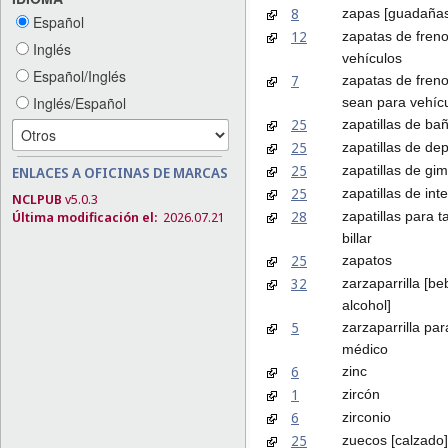
8
zapas [guadaña
Español
12
zapatas de fren
Inglés
vehículos
Español/Inglés
7
zapatas de fren
Inglés/Español
sean para vehíc
25
zapatillas de ba
25
zapatillas de de
25
zapatillas de gi
ENLACES A OFICINAS DE MARCAS
25
zapatillas de inte
NCLPUB
v5.0.3
28
zapatillas para 
Última modificación el:
2026.07.21
billar
25
zapatos
32
zarzaparrilla [be
alcohol]
5
zarzaparrilla pa
médico
6
zinc
1
zircón
6
zirconio
25
zuecos [calzado]