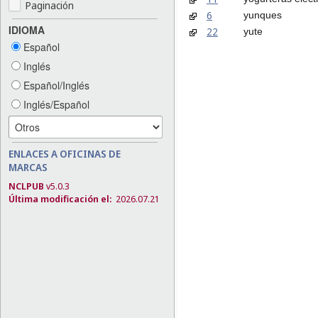
Paginación
6
yunques
IDIOMA
22
yute
Español
Inglés
Español/Inglés
Inglés/Español
ENLACES A OFICINAS DE
MARCAS
NCLPUB
v5.0.3
Última modificación el:
2026.07.21