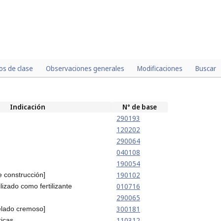
los de clase
Observaciones generales
Modificaciones
Buscar
Indicación
N° de base
290193
120202
290064
040108
190054
190102
e construcción]
010716
lizado como fertilizante
290065
300181
elado cremoso]
110312
ricas