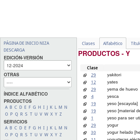
PÁGINA DE INICIO NIZA
Clases
Alfabético
Títu
DESCARGA
PRODUCTOS - Y
EDICIÓN-VERSIÓN
Clase
OTRAS
29
yakitori
12
yates
29
yema de huevo
ÍNDICE ALFABÉTICO
4
yesca
PRODUCTOS
19
yeso [escayola]
A
B
C
D
E
F
G
H
I
J
K
L
M
N
19
yeso [material d
O
P
Q
R
S
T
U
V
W
X
Y
Z
1
yeso para ser uti
SERVICIOS
29
yogur
A
B
C
D
E
F
G
H
I
J
K
L
M
N
30
yogur helado [h
O
P
Q
R
S
T
U
V
W
X
Y
Z
11
yogurteras eléct