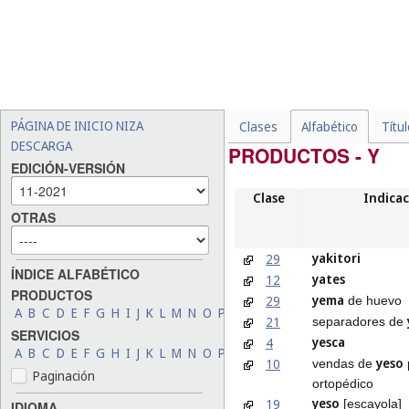
PÁGINA DE INICIO NIZA
Clases
Alfabético
Títu
DESCARGA
PRODUCTOS - Y
EDICIÓN-VERSIÓN
Clase
Indicac
OTRAS
yakitori
29
ÍNDICE ALFABÉTICO
yates
12
PRODUCTOS
yema
29
de huevo
A
B
C
D
E
F
G
H
I
J
K
L
M
N
O
P
Q
R
S
T
U
V
W
X
Y
Z
21
separadores de
SERVICIOS
yesca
4
A
B
C
D
E
F
G
H
I
J
K
L
M
N
O
P
Q
R
S
T
U
V
W
X
Y
Z
yeso
10
vendas de
Paginación
ortopédico
yeso
19
[escayola]
IDIOMA