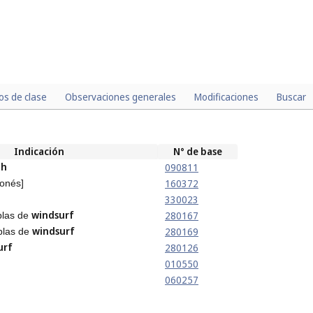
los de clase
Observaciones generales
Modificaciones
Buscar
Indicación
N° de base
ah
090811
160372
ponés]
330023
windsurf
280167
blas de
windsurf
280169
ablas de
urf
280126
010550
060257