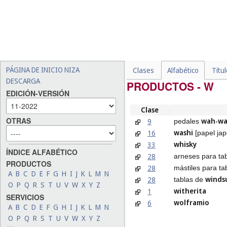
PÁGINA DE INICIO NIZA
Clases
Alfabético
Títu
DESCARGA
PRODUCTOS - W
EDICIÓN-VERSIÓN
Clase
OTRAS
wah-w
9
pedales
washi
16
[papel ja
whisky
33
ÍNDICE ALFABÉTICO
28
arneses para ta
PRODUCTOS
28
mástiles para t
A
B
C
D
E
F
G
H
I
J
K
L
M
N
winds
28
tablas de
O
P
Q
R
S
T
U
V
W
X
Y
Z
witherita
1
SERVICIOS
wolframio
6
A
B
C
D
E
F
G
H
I
J
K
L
M
N
O
P
Q
R
S
T
U
V
W
X
Y
Z