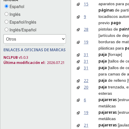
15
aparatos para p
Español
páginas
de parti
Inglés
9
tocadiscos auto
Español/Inglés
pago
previo
pain
28
pistolas de
Inglés/Español
[artículos de dep
19
borduras de mat
pa
plásticas para
ENLACES A OFICINAS DE MARCAS
paja
31
[forraje]
NCLPUB
v5.0.3
paja
31
[tallos de c
Última modificación el:
2026.07.21
paja
31
[tallos de c
para camas de 
paja
22
de relleno [
paja
20
trenzada, e
esteras
pajareras
6
[estru
metálicas
pajareras
19
[estru
metálicas
pajareras
21
[jaula