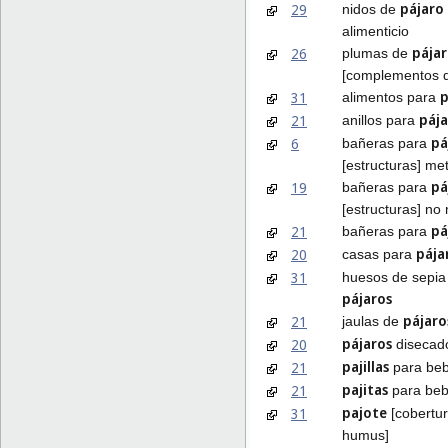
pájaro
29
nidos de
alimenticio
pája
26
plumas de
[complementos de
p
31
alimentos para
pája
21
anillos para
pá
6
bañeras para
[estructuras] met
pá
19
bañeras para
[estructuras] no
pá
21
bañeras para
pája
20
casas para
31
huesos de sepia
pájaros
pájaro
21
jaulas de
pájaros
20
disecad
pajillas
21
para be
pajitas
21
para beb
pajote
31
[cobertu
humus]