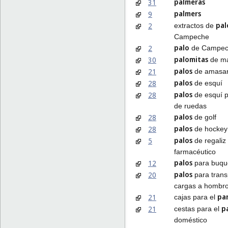
palmeras
31
palmers
9
pal
2
extractos de
Campeche
palo
2
de Campe
palomitas
30
de m
palos
21
de amasa
palos
28
de esquí
palos
28
de esquí p
de ruedas
palos
28
de golf
palos
28
de hockey
palos
5
de regaliz
farmacéutico
palos
12
para buqu
palos
20
para trans
cargas a hombr
pa
21
cajas para el
p
21
cestas para el
doméstico