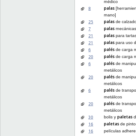
médico
palas
8
[herramien
mano]
palas
25
de calzad
palas
7
mecánica
palas
21
para tarta
palas
21
para uso 
palés
6
de carga m
palés
20
de carga n
palés
6
de manipu
metálicos
palés
20
de manipu
metálicos
palés
6
de transpo
metálicos
palés
20
de transpo
metálicos
paletas
30
bolis y
d
paletas
16
de pinto
16
películas adhere