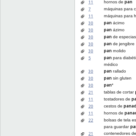
pan
11
hornos de
7
máquinas para c
11
máquinas para 
pan
30
ácimo
pan
30
ázimo
pan
30
de especias
pan
30
de jengibre
pan
30
molido
pan
5
para diabét
médico
pan
30
rallado
pan
30
sin gluten
pan
30
*
21
tablas de cortar
p
11
tostadores de
panad
20
cestos de
pana
11
hornos de
22
bolsas de tela e
pa
para guardar
21
contenedores d