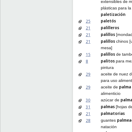
extensibles de m
plásticas para la
paletización
paletós
25
palilleros
21
palillos
21
[mondad
palillos
21
chinos [u
mesa]
palillos
15
de tamb
palitos
8
para mez
pintura
29
aceite de nuez 
para uso aliment
palma
29
aceite de
alimenticio
palm
30
azúcar de
palmas
31
[hojas d
palmatorias
21
palmea
28
guantes
natación