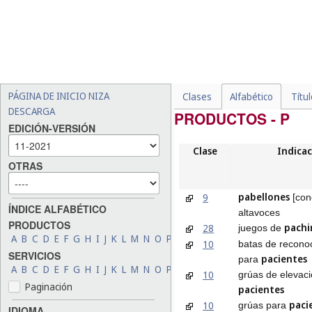
PÁGINA DE INICIO NIZA
Clases
Alfabético
Títu
DESCARGA
PRODUCTOS - P
EDICIÓN-VERSIÓN
Clase
Indicac
OTRAS
pabellones
9
[con
ÍNDICE ALFABÉTICO
altavoces
PRODUCTOS
pachi
28
juegos de
A
B
C
D
E
F
G
H
I
J
K
L
M
N
O
P
Q
R
S
T
U
V
W
X
Y
Z
10
batas de recono
SERVICIOS
pacientes
para
A
B
C
D
E
F
G
H
I
J
K
L
M
N
O
P
Q
R
S
T
U
V
W
X
Y
Z
10
grúas de elevac
Paginación
pacientes
paci
10
grúas para
IDIOMA