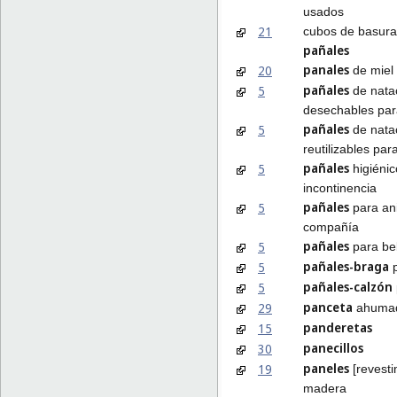
usados
21
cubos de basura
pañales
panales
20
de miel
pañales
5
de nata
desechables pa
pañales
5
de nata
reutilizables pa
pañales
5
higiénic
incontinencia
pañales
5
para an
compañía
pañales
5
para be
pañales-braga
5
p
pañales-calzón
5
panceta
29
ahuma
panderetas
15
panecillos
30
paneles
19
[revesti
madera