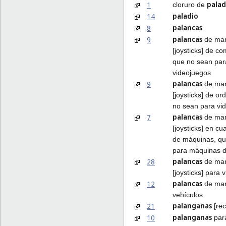
palad
1
cloruro de
paladio
14
palancas
8
palancas
9
de ma
[joysticks] de c
que no sean par
videojuegos
palancas
9
de ma
[joysticks] de o
no sean para vi
palancas
7
de ma
[joysticks] en cu
de máquinas, qu
para máquinas d
palancas
28
de ma
[joysticks] para 
palancas
12
de man
vehículos
palanganas
21
[rec
palanganas
10
par