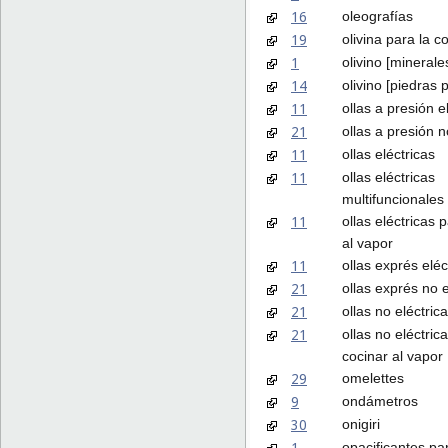
16
oleografías
19
olivina para la c
1
olivino [minerales
14
olivino [piedras 
11
ollas a presión e
21
ollas a presión n
11
ollas eléctricas
11
ollas eléctricas
multifuncionales
11
ollas eléctricas 
al vapor
11
ollas exprés eléc
21
ollas exprés no e
21
ollas no eléctric
21
ollas no eléctric
cocinar al vapor
29
omelettes
9
ondámetros
30
onigiri
1
opacificantes par