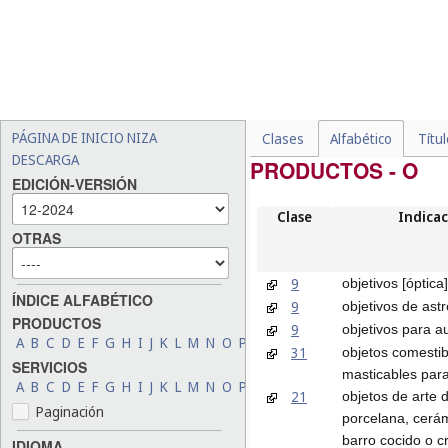
PÁGINA DE INICIO NIZA
Clases
Alfabético
Títu
DESCARGA
PRODUCTOS - O
EDICIÓN-VERSIÓN
Clase
Indicac
OTRAS
9
objetivos [óptica]
ÍNDICE ALFABÉTICO
9
objetivos de astr
PRODUCTOS
9
objetivos para a
A
B
C
D
E
F
G
H
I
J
K
L
M
N
O
P
Q
R
S
T
U
V
W
X
Y
Z
31
objetos comestib
SERVICIOS
masticables par
A
B
C
D
E
F
G
H
I
J
K
L
M
N
O
P
Q
R
S
T
U
V
W
X
Y
Z
21
objetos de arte 
Paginación
porcelana, cerám
barro cocido o cr
IDIOMA