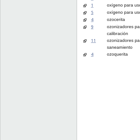
1
oxígeno para uso
5
oxígeno para us
4
ozocerita
9
ozonizadores pa
calibración
11
ozonizadores pa
saneamiento
4
ozoquerita