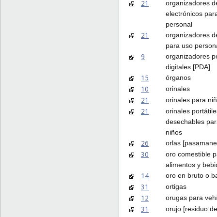
21
organizadores de
electrónicos par
personal
21
organizadores de
para uso person
9
organizadores p
digitales [PDA]
15
órganos
10
orinales
21
orinales para ni
21
orinales portátil
desechables par
niños
26
orlas [pasamane
30
oro comestible 
alimentos y beb
14
oro en bruto o b
31
ortigas
12
orugas para veh
31
orujo [residuo de