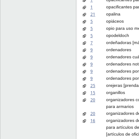
1
opacificantes pa
21
opalina
5
opiáceos
5
opio para uso m
5
opodeldoch
7
ordeñadoras [má
9
ordenadores
9
ordenadores cuá
9
ordenadores no
9
ordenadores pon
9
ordenadores port
25
orejeras [prendas
15
organillos
20
organizadores c
para armarios
20
organizadores d
16
organizadores de
para artículos d
[artículos de ofic