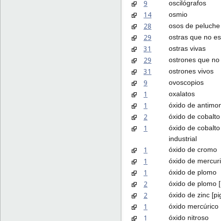
9
oscilógrafos
14
osmio
28
osos de peluche
29
ostras que no es
31
ostras vivas
29
ostrones que no 
31
ostrones vivos
9
ovoscopios
1
oxalatos
1
óxido de antimo
2
óxido de cobalto
1
óxido de cobalto
industrial
1
óxido de cromo
1
óxido de mercur
1
óxido de plomo
2
óxido de plomo [li
2
óxido de zinc [p
1
óxido mercúrico
1
óxido nitroso