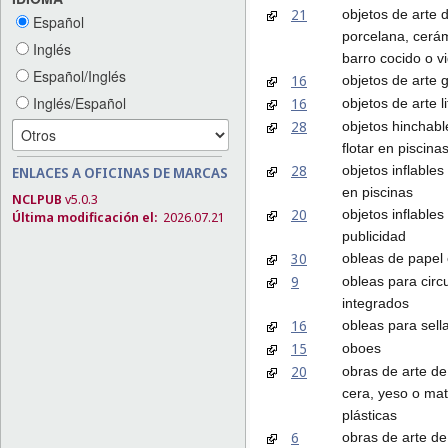
21
objetos de arte 
Español
porcelana, cerám
Inglés
barro cocido o vi
Español/Inglés
16
objetos de arte 
Inglés/Español
16
objetos de arte l
28
objetos hinchabl
flotar en piscina
28
objetos inflables
ENLACES A OFICINAS DE MARCAS
en piscinas
NCLPUB
v5.0.3
20
objetos inflables
Última modificación el:
2026.07.21
publicidad
30
obleas de papel
9
obleas para circ
integrados
16
obleas para sell
15
oboes
20
obras de arte d
cera, yeso o mat
plásticas
6
obras de arte de