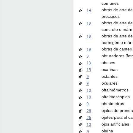
comunes
14
obras de arte de
preciosos
19
obras de arte de
concreto o márm
19
obras de arte de
hormigón o már
19
obras de canterí
9
obturadores [fot
13
obuses
15
ocarinas
9
octantes
9
oculares
10
oftalmómetros
10
oftalmoscopios
9
ohmímetros
26
ojales de prenda
26
ojetes para el c
10
ojos artificiales
4
oleína