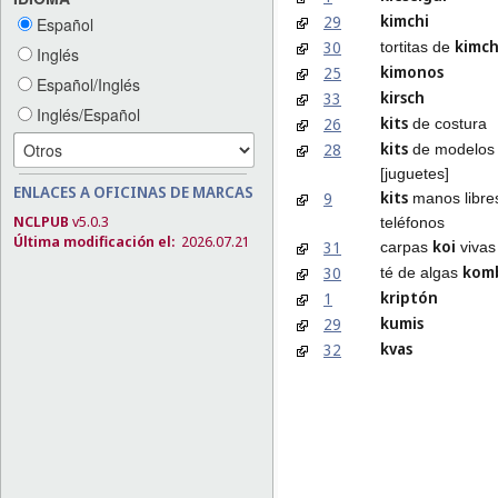
kimchi
29
Español
kimch
30
tortitas de
Inglés
kimonos
25
Español/Inglés
kirsch
33
Inglés/Español
kits
26
de costura
kits
28
de modelos 
[juguetes]
ENLACES A OFICINAS DE MARCAS
kits
9
manos libre
NCLPUB
v5.0.3
teléfonos
Última modificación el:
2026.07.21
koi
31
carpas
vivas
kom
30
té de algas
kriptón
1
kumis
29
kvas
32