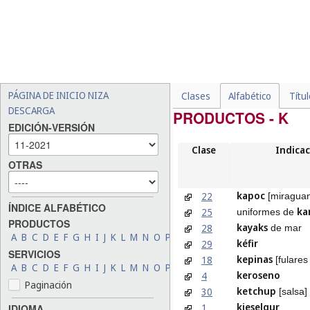
PÁGINA DE INICIO NIZA
Clases
Alfabético
Títu
DESCARGA
PRODUCTOS - K
EDICIÓN-VERSIÓN
Clase
Indicac
OTRAS
kapoc
22
[miragua
ÍNDICE ALFABÉTICO
ka
25
uniformes de
PRODUCTOS
kayaks
28
de mar
A
B
C
D
E
F
G
H
I
J
K
L
M
N
O
P
Q
R
S
T
U
V
W
X
Y
Z
kéfir
29
SERVICIOS
kepinas
18
[fulares
A
B
C
D
E
F
G
H
I
J
K
L
M
N
O
P
Q
R
S
T
U
V
W
X
Y
Z
keroseno
4
Paginación
ketchup
30
[salsa]
kieselgur
1
IDIOMA