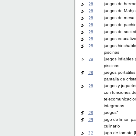
28
juegos de herra
28
juegos de Mahj
28
juegos de mesa
28
juegos de pachi
28
juegos de socie
28
juegos educativ
28
juegos hinchabl
piscinas
28
juegos inflables
piscinas
28
juegos portátile
pantalla de crista
28
juegos y juguetes
con funciones d
telecomunicacio
integradas
28
juegos*
29
jugo de limón pa
culinario
32
jugo de tomate [