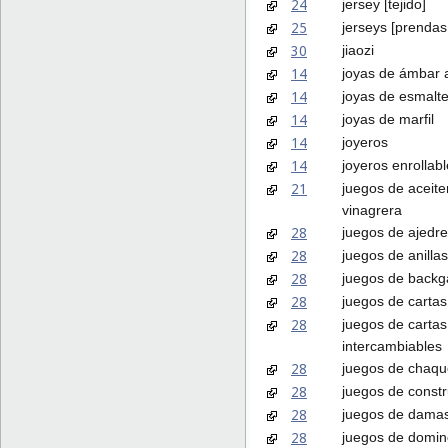
24
jersey [tejido]
25
jerseys [prendas 
30
jiaozi
14
joyas de ámbar a
14
joyas de esmalte
14
joyas de marfil
14
joyeros
14
joyeros enrollab
21
juegos de aceite
vinagrera
28
juegos de ajedr
28
juegos de anillas
28
juegos de bac
28
juegos de cartas
28
juegos de cartas
intercambiables
28
juegos de chaqu
28
juegos de const
28
juegos de dama
28
juegos de domin