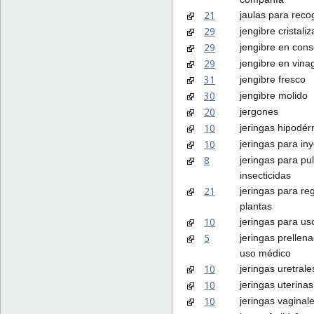
21
jaulas para reco
29
jengibre cristali
29
jengibre en con
29
jengibre en vina
31
jengibre fresco
30
jengibre molido
20
jergones
10
jeringas hipodér
10
jeringas para in
8
jeringas para pul
insecticidas
21
jeringas para reg
plantas
10
jeringas para u
5
jeringas prellen
uso médico
10
jeringas uretrale
10
jeringas uterinas
10
jeringas vaginal