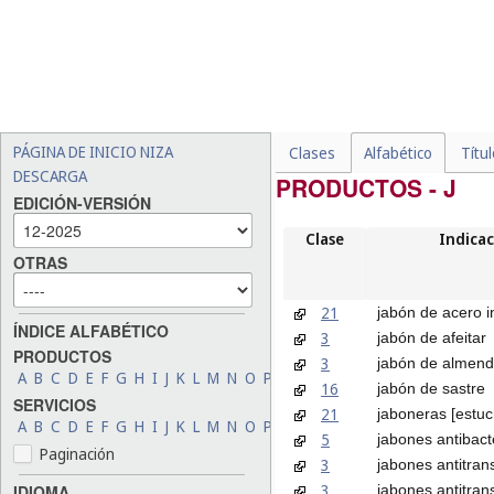
PÁGINA DE INICIO NIZA
Clases
Alfabético
Títu
DESCARGA
PRODUCTOS - J
EDICIÓN-VERSIÓN
Clase
Indicac
OTRAS
21
jabón de acero i
ÍNDICE ALFABÉTICO
3
jabón de afeitar
PRODUCTOS
3
jabón de almend
A
B
C
D
E
F
G
H
I
J
K
L
M
N
O
P
Q
R
S
T
U
V
W
X
Y
Z
16
jabón de sastre
SERVICIOS
21
jaboneras [estuc
A
B
C
D
E
F
G
H
I
J
K
L
M
N
O
P
Q
R
S
T
U
V
W
X
Y
Z
5
jabones antibact
Paginación
3
jabones antitran
3
jabones antitran
IDIOMA