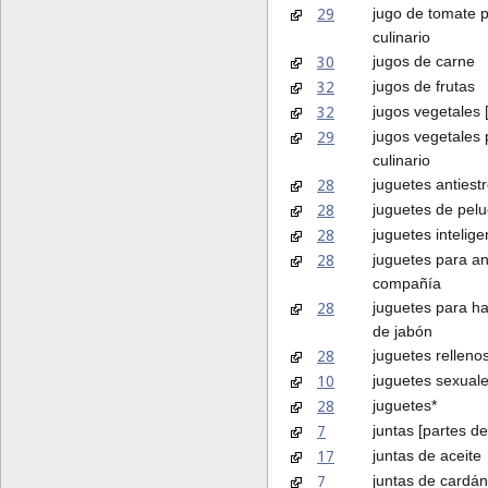
29
jugo de tomate 
culinario
30
jugos de carne
32
jugos de frutas
32
jugos vegetales 
29
jugos vegetales 
culinario
28
juguetes antiest
28
juguetes de pel
28
juguetes intelige
28
juguetes para a
compañía
28
juguetes para h
de jabón
28
juguetes relleno
10
juguetes sexual
28
juguetes*
7
juntas [partes d
17
juntas de aceite
7
juntas de cardán