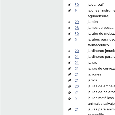
30
jalea real*
9
jalones [instrum
agrimensura]
29
jamón
28
jamos de pesca
30
jarabe de melaz
5
jarabes para us
farmacéutico
20
jardineras [mueb
21
jardineras para 
21
jarras
21
jarras de cervez
21
jarrones
21
jarros
20
jaulas de embala
21
jaulas de pájaro
6
jaulas metálicas
animales salvaje
21
jaulas para anim
compañía