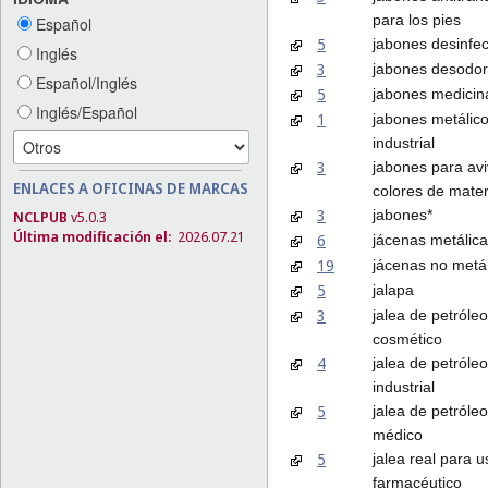
para los pies
Español
5
jabones desinfe
Inglés
3
jabones desodor
Español/Inglés
5
jabones medicin
Inglés/Español
1
jabones metálic
industrial
3
jabones para avi
ENLACES A OFICINAS DE MARCAS
colores de materi
3
jabones*
NCLPUB
v5.0.3
Última modificación el:
2026.07.21
6
jácenas metálic
19
jácenas no metá
5
jalapa
3
jalea de petróle
cosmético
4
jalea de petróle
industrial
5
jalea de petróle
médico
5
jalea real para u
farmacéutico