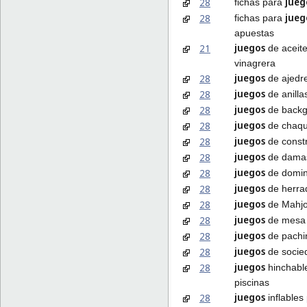
jueg
28
fichas para
jueg
28
fichas para
apuestas
juegos
21
de aceite
vinagrera
juegos
28
de ajedr
juegos
28
de anilla
juegos
28
de back
juegos
28
de chaqu
juegos
28
de const
juegos
28
de dama
juegos
28
de domi
juegos
28
de herra
juegos
28
de Mahj
juegos
28
de mesa
juegos
28
de pachi
juegos
28
de socie
juegos
28
hinchabl
piscinas
juegos
28
inflables