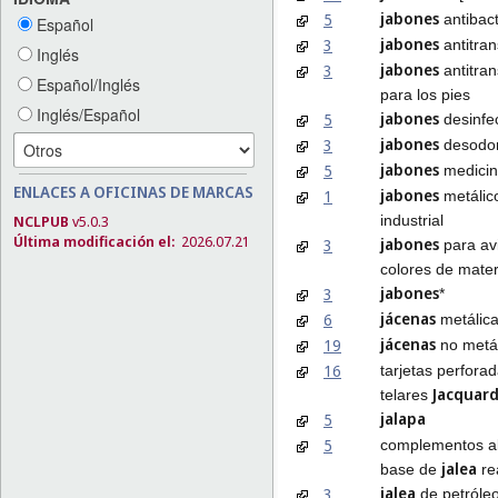
jabones
5
antibac
Español
jabones
3
antitran
Inglés
jabones
3
antitran
Español/Inglés
para los pies
Inglés/Español
jabones
5
desinfe
jabones
3
desodo
jabones
5
medicin
ENLACES A OFICINAS DE MARCAS
jabones
1
metálic
industrial
NCLPUB
v5.0.3
Última modificación el:
2026.07.21
jabones
3
para avi
colores de materi
jabones
3
*
jácenas
6
metálic
jácenas
19
no metál
16
tarjetas perfora
Jacquar
telares
jalapa
5
5
complementos al
jalea
base de
re
jalea
3
de petróle