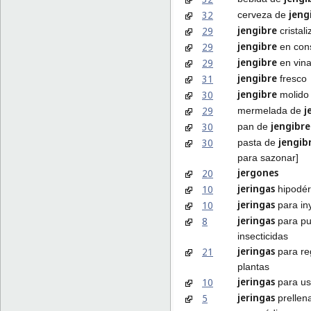
jeng
32
cerveza de
jengibre
29
cristal
jengibre
29
en con
jengibre
29
en vin
jengibre
31
fresco
jengibre
30
molido
j
29
mermelada de
jengibre
30
pan de
jengib
30
pasta de
para sazonar]
jergones
20
jeringas
10
hipodér
jeringas
10
para in
jeringas
8
para pu
insecticidas
jeringas
21
para reg
plantas
jeringas
10
para us
jeringas
5
prellen