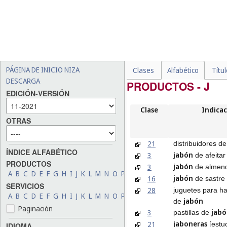
PÁGINA DE INICIO NIZA
Clases
Alfabético
Títu
DESCARGA
PRODUCTOS - J
EDICIÓN-VERSIÓN
Clase
Indicac
OTRAS
21
distribuidores d
ÍNDICE ALFABÉTICO
jabón
3
de afeitar
PRODUCTOS
jabón
3
de almen
A
B
C
D
E
F
G
H
I
J
K
L
M
N
O
P
Q
R
S
T
U
V
W
X
Y
Z
jabón
16
de sastre
SERVICIOS
28
juguetes para h
A
B
C
D
E
F
G
H
I
J
K
L
M
N
O
P
Q
R
S
T
U
V
W
X
Y
Z
jabón
de
Paginación
jab
3
pastillas de
jaboneras
21
[estu
IDIOMA