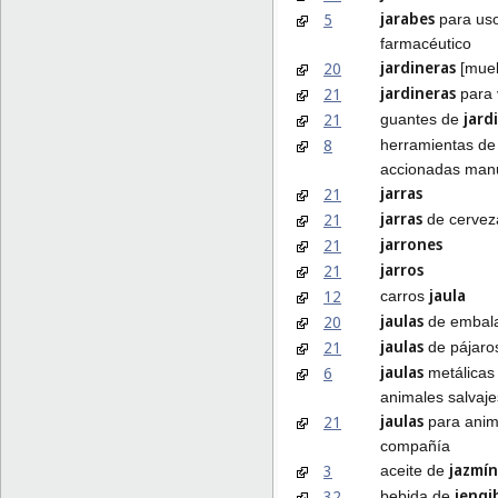
jarabes
5
para us
farmacéutico
jardineras
20
[mueb
jardineras
21
para 
jard
21
guantes de
8
herramientas d
accionadas man
jarras
21
jarras
21
de cervez
jarrones
21
jarros
21
jaula
12
carros
jaulas
20
de embal
jaulas
21
de pájaro
jaulas
6
metálicas
animales salvaje
jaulas
21
para anim
compañía
jazmín
3
aceite de
jengi
32
bebida de