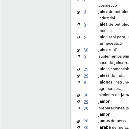
cosmético
jalea
4
de petróle
industrial
jalea
5
de petróle
médico
jalea
5
real para 
farmacéutico
jalea
30
real*
5
suplementos alim
jalea
base de
re
jaleas
29
comestibl
jaleas
29
de fruta
jalones
9
[instrum
agrimensura]
Jam
30
pimienta de
jamón
29
30
preparaciones p
jamón
jamos
28
de pesca
jarabe
30
de melaz