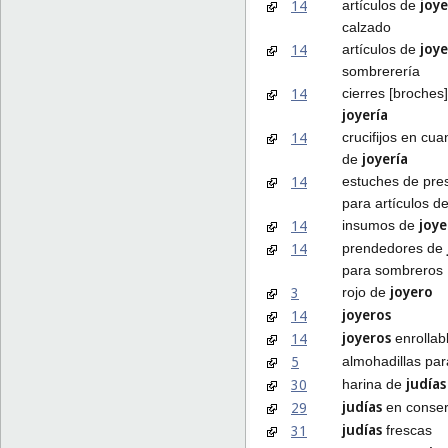
joye
14
artículos de
calzado
joye
14
artículos de
sombrerería
14
cierres [broches
joyería
14
crucifijos en cua
joyería
de
14
estuches de pre
para artículos d
joye
14
insumos de
14
prendedores de
para sombreros
joyero
3
rojo de
joyeros
14
joyeros
14
enrollab
5
almohadillas pa
judías
30
harina de
judías
29
en conse
judías
31
frescas