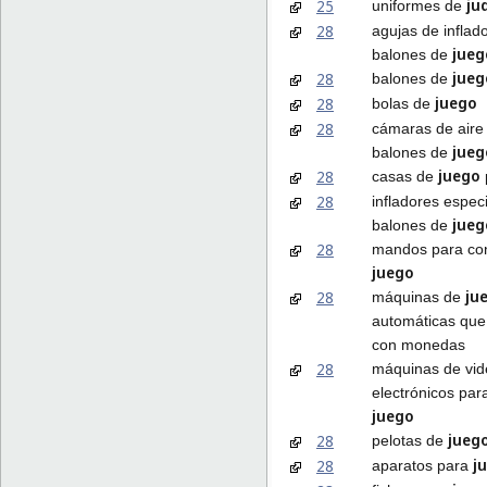
ju
25
uniformes de
28
agujas de inflad
jueg
balones de
jueg
28
balones de
juego
28
bolas de
28
cámaras de aire
jueg
balones de
juego
28
casas de
28
infladores espec
jueg
balones de
28
mandos para co
juego
ju
28
máquinas de
automáticas que
con monedas
28
máquinas de vid
electrónicos par
juego
jueg
28
pelotas de
j
28
aparatos para