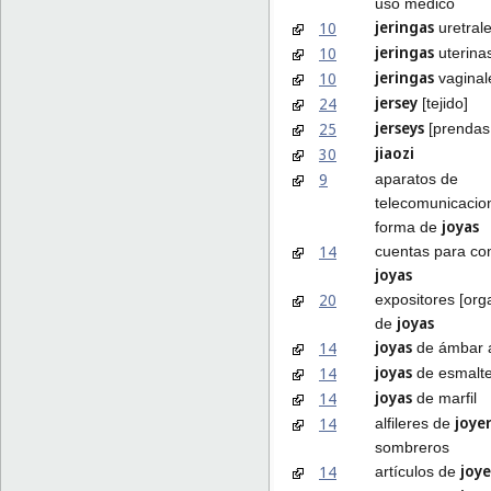
uso médico
jeringas
10
uretral
jeringas
10
uterina
jeringas
10
vaginal
jersey
24
[tejido]
jerseys
25
[prendas 
jiaozi
30
9
aparatos de
telecomunicacio
joyas
forma de
14
cuentas para co
joyas
20
expositores [org
joyas
de
joyas
14
de ámbar a
joyas
14
de esmalte
joyas
14
de marfil
joyer
14
alfileres de
sombreros
joye
14
artículos de