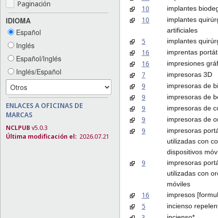
Paginación
10
implantes biodeg
10
implantes quirú
IDIOMA
artificiales
Español
5
implantes quirúr
Inglés
16
imprentas portáti
Español/Inglés
16
impresiones gráf
Inglés/Español
7
impresoras 3D
9
impresoras de bil
9
impresoras de b
ENLACES A OFICINAS DE
9
impresoras de 
MARCAS
9
impresoras de o
NCLPUB
v5.0.3
9
impresoras portá
Última modificación el:
2026.07.21
utilizadas con c
dispositivos móv
9
impresoras portá
utilizadas con or
móviles
16
impresos [formul
5
incienso repelen
3
incienso*