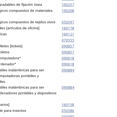
100237
radables de fijación ósea
100208
rgicos compuestos de materiales
050397
gicos compuestos de tejidos vivos
160178
les [artículos de oficina]
160121
icas
070555
090837
letes [tickets]
090837
oletos
090618
computadora*
090618
rdenador*
090884
tiles inalámbricas para ser
omputadoras portátiles y
iles
090884
tiles inalámbricas para ser
denadores portátiles y dispositivos
160158
arios]
050386
te para insectos
030095