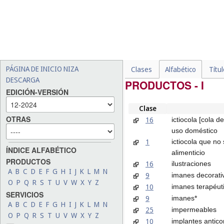
PÁGINA DE INICIO NIZA
Clases
Alfabético
Títu
DESCARGA
PRODUCTOS - I
EDICIÓN-VERSIÓN
Clase
OTRAS
16
ictiocola [cola 
uso doméstico
1
ictiocola que no
ÍNDICE ALFABÉTICO
alimenticio
PRODUCTOS
16
ilustraciones
A
B
C
D
E
F
G
H
I
J
K
L
M
N
9
imanes decorati
O
P
Q
R
S
T
U
V
W
X
Y
Z
10
imanes terapéut
SERVICIOS
9
imanes*
A
B
C
D
E
F
G
H
I
J
K
L
M
N
25
impermeables
O
P
Q
R
S
T
U
V
W
X
Y
Z
10
implantes antico