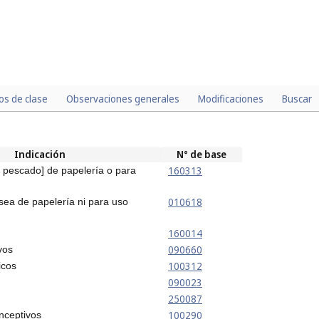
los de clase
Observaciones generales
Modificaciones
Buscar
Indicación
N° de base
160313
de pescado] de papelería o para
010618
 sea de papelería ni para uso
160014
090660
vos
100312
icos
090023
250087
100290
nceptivos