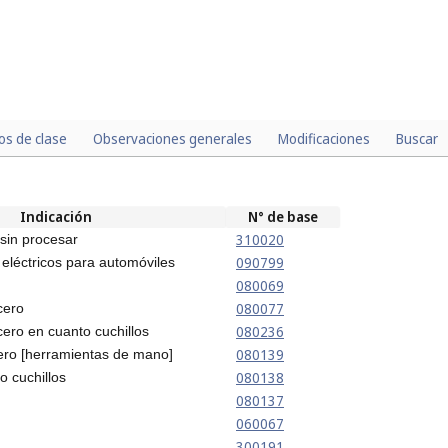
los de clase
Observaciones generales
Modificaciones
Buscar
Indicación
N° de base
310020
sin procesar
090799
eléctricos para automóviles
080069
080077
cero
080236
ero en cuanto cuchillos
080139
ero [herramientas de mano]
080138
o cuchillos
080137
060067
300191