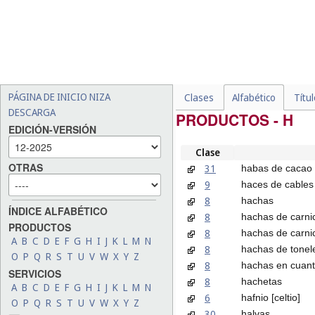
PÁGINA DE INICIO NIZA
Clases
Alfabético
Títu
DESCARGA
PRODUCTOS - H
EDICIÓN-VERSIÓN
Clase
OTRAS
31
habas de cacao 
9
haces de cables 
8
hachas
ÍNDICE ALFABÉTICO
8
hachas de carni
PRODUCTOS
8
hachas de carnic
A
B
C
D
E
F
G
H
I
J
K
L
M
N
8
hachas de tonel
O
P
Q
R
S
T
U
V
W
X
Y
Z
8
hachas en cuant
SERVICIOS
8
hachetas
A
B
C
D
E
F
G
H
I
J
K
L
M
N
6
hafnio [celtio]
O
P
Q
R
S
T
U
V
W
X
Y
Z
30
halvas