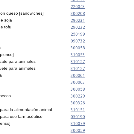
220043
]
300208
on queso [sándwiches]
290231
e soja
290232
e tofu
250199
090732
300058
s
310053
[pienso]
310127
uate para animales
310127
uete para animales
300061
a
300063
300058
300229
 secos
300326
310151
 para la alimentación animal
050190
 para uso farmacéutico
310079
ienso]
300059