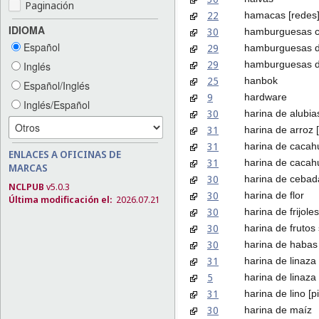
Paginación
22
hamacas [redes
IDIOMA
30
hamburguesas c
Español
29
hamburguesas d
29
hamburguesas d
Inglés
25
hanbok
Español/Inglés
9
hardware
Inglés/Español
30
harina de alubia
31
harina de arroz 
31
harina de cacah
ENLACES A OFICINAS DE
31
harina de cacah
MARCAS
30
harina de cebad
NCLPUB
v5.0.3
30
harina de flor
Última modificación el:
2026.07.21
30
harina de frijoles
30
harina de frutos
30
harina de habas
31
harina de linaza
5
harina de linaza
31
harina de lino [p
30
harina de maíz