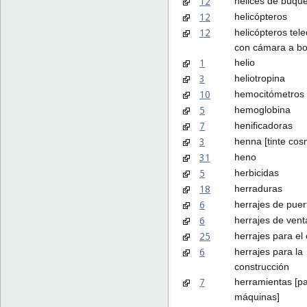
12
hélices de buqu
12
helicópteros
12
helicópteros tele
con cámara a b
1
helio
3
heliotropina
10
hemocitómetros
5
hemoglobina
7
henificadoras
3
henna [tinte cos
31
heno
5
herbicidas
18
herraduras
6
herrajes de puer
6
herrajes de ven
25
herrajes para el
6
herrajes para la
construcción
7
herramientas [pa
máquinas]