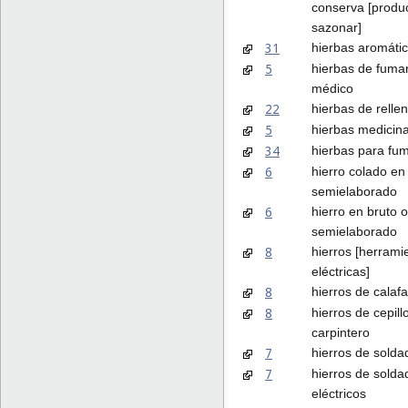
conserva [produ
sazonar]
31
hierbas aromátic
5
hierbas de fuma
médico
22
hierbas de relle
5
hierbas medicin
34
hierbas para fu
6
hierro colado en
semielaborado
6
hierro en bruto o
semielaborado
8
hierros [herrami
eléctricas]
8
hierros de calaf
8
hierros de cepill
carpintero
7
hierros de solda
7
hierros de solda
eléctricos