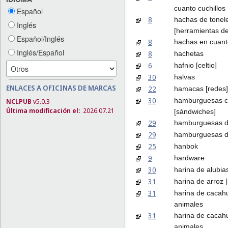
cuanto cuchillos
Español
8
hachas de tonel
Inglés
[herramientas d
Español/Inglés
8
hachas en cuanto
Inglés/Español
8
hachetas
6
hafnio [celtio]
30
halvas
ENLACES A OFICINAS DE MARCAS
22
hamacas [redes]
30
hamburguesas c
NCLPUB
v5.0.3
Última modificación el:
2026.07.21
[sándwiches]
29
hamburguesas d
29
hamburguesas d
25
hanbok
9
hardware
30
harina de alubia
31
harina de arroz 
31
harina de cacah
animales
31
harina de cacah
animales