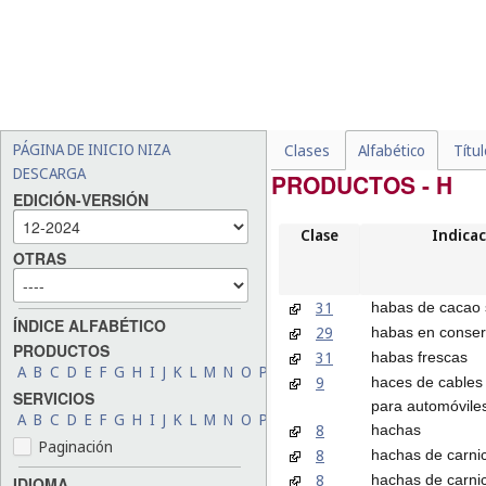
PÁGINA DE INICIO NIZA
Clases
Alfabético
Títu
DESCARGA
PRODUCTOS - H
EDICIÓN-VERSIÓN
Clase
Indicac
OTRAS
31
habas de cacao 
ÍNDICE ALFABÉTICO
29
habas en conse
PRODUCTOS
31
habas frescas
A
B
C
D
E
F
G
H
I
J
K
L
M
N
O
P
Q
R
S
T
U
V
W
X
Y
Z
9
haces de cables 
SERVICIOS
para automóvile
A
B
C
D
E
F
G
H
I
J
K
L
M
N
O
P
Q
R
S
T
U
V
W
X
Y
Z
8
hachas
Paginación
8
hachas de carni
8
hachas de carni
IDIOMA