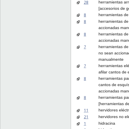
28
herramientas ar
[accesorios de go
8
herramientas de
8
herramientas de 
accionadas man
8
herramientas d
accionadas man
7
herramientas d
no sean acciona
manualmente
7
herramientas elé
afilar cantos de 
8
herramientas par
cantos de esquí
accionadas man
8
herramientas par
[herramientas d
11
hervidores eléct
21
hervidores no el
1
hidracina