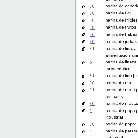
30
harina de cebad
30
harina de flor
30
harina de frijoles
30
harina de frutos
30
harina de habas
30
harina de judías
31
harina de linaza 
alimentación an
5
harina de linaza
farmacéutico
31
harina de lino [p
30
harina de maíz
31
harina de maní 
animales
30
harina de mosta
1
harina de papa 
industrial
30
harina de papa*
1
harina de patata
industrial