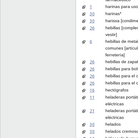
1
harinas para uso 
30
harinas*
30
harissa [condime
26
hebillas [compl
vestir]
6
hebillas de meta
comunes [artícu
ferretería]
26
hebillas de zapa
26
hebillas para bo
26
hebillas para el 
26
hebillas para el 
16
hectógrafos
11
heladeras portát
eléctricas
21
heladeras portát
eléctricas
30
helados
30
helados cremos