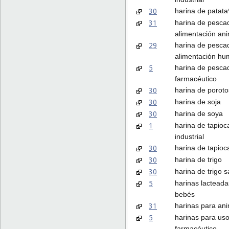
30
harina de patata
31
harina de pesca
alimentación an
29
harina de pesca
alimentación h
5
harina de pesca
farmacéutico
30
harina de poroto
30
harina de soja
30
harina de soya
1
harina de tapioc
industrial
30
harina de tapioc
30
harina de trigo
30
harina de trigo 
5
harinas lacteada
bebés
31
harinas para an
5
harinas para us
farmacéutico