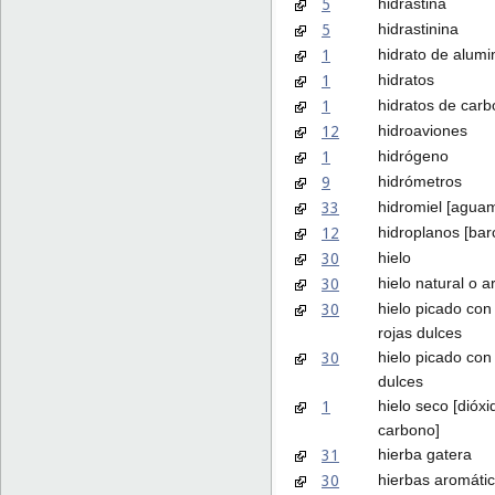
5
hidrastina
5
hidrastinina
1
hidrato de alumi
1
hidratos
1
hidratos de car
12
hidroaviones
1
hidrógeno
9
hidrómetros
33
hidromiel [aguam
12
hidroplanos [bar
30
hielo
30
hielo natural o art
30
hielo picado con
rojas dulces
30
hielo picado con 
dulces
1
hielo seco [dióxi
carbono]
31
hierba gatera
30
hierbas aromáti