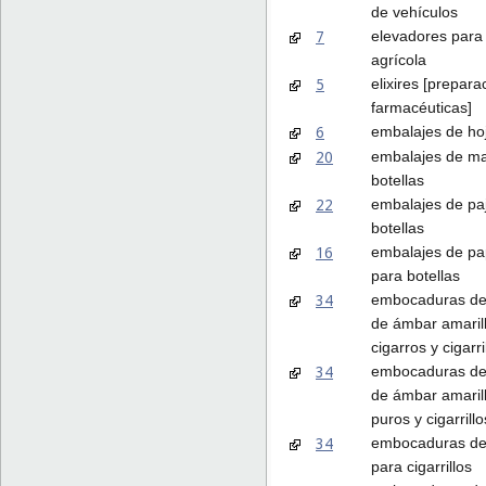
de vehículos
7
elevadores para
agrícola
5
elixires [prepara
farmacéuticas]
6
embalajes de hoj
20
embalajes de m
botellas
22
embalajes de pa
botellas
16
embalajes de pa
para botellas
34
embocaduras de 
de ámbar amaril
cigarros y cigarri
34
embocaduras de 
de ámbar amaril
puros y cigarrillo
34
embocaduras de 
para cigarrillos