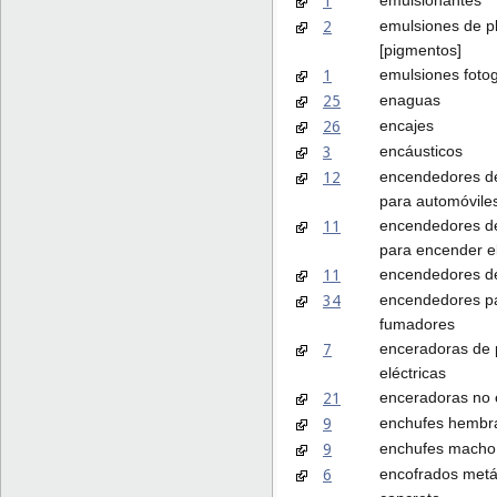
1
2
emulsiones de p
[pigmentos]
1
emulsiones fotog
25
enaguas
26
encajes
3
encáusticos
12
encendedores de 
para automóvile
11
encendedores de
para encender e
11
encendedores d
34
encendedores p
fumadores
7
enceradoras de
eléctricas
21
enceradoras no e
9
enchufes hembr
9
enchufes macho
6
encofrados metá