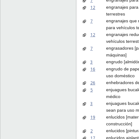
7
12
engranajes para
terrestres
7
engranajes que 
para vehículos t
12
engranajes redu
vehículos terres
7
engrasadores [p
máquinas]
3
engrudo [almidó
16
engrudo de pape
uso doméstico
26
enhebradores de
5
enjuagues bucal
médico
3
enjuagues bucal
sean para uso m
19
enlucidos [mater
construcción]
2
enlucidos [pintur
17
enlucidos aislan