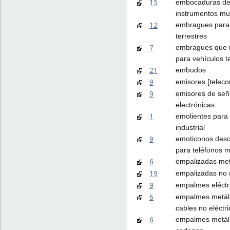
15
embocaduras d
instrumentos mu
12
embragues para 
terrestres
7
embragues que 
para vehículos t
21
embudos
9
emisores [telec
9
emisores de señ
electrónicas
1
emolientes para
industrial
9
emoticonos desc
para teléfonos m
6
empalizadas met
19
empalizadas no 
9
empalmes eléctr
6
empalmes metál
cables no eléctr
6
empalmes metál