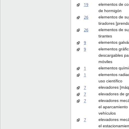
19
elementos de co
de hormigón
26
elementos de su
tiradores [prenda
26
elementos de su
tirantes
9
elementos galvá
9
elementos gráfi
descargables pa
móviles
1
elementos químic
1
elementos radiac
uso científico
7
elevadores [máq
7
elevadores de g
7
elevadores mecá
el aparcamiento 
vehículos
7
elevadores mecá
el estacionamient