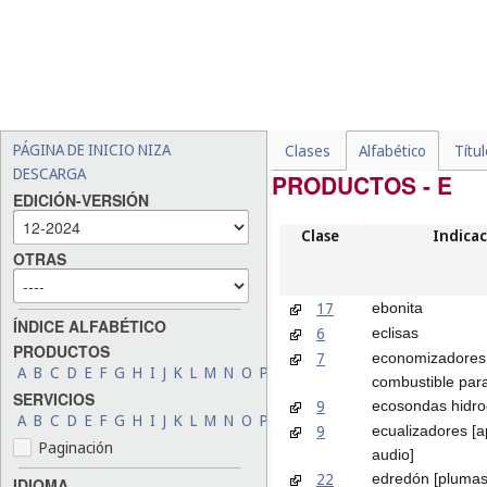
PÁGINA DE INICIO NIZA
Clases
Alfabético
Títu
DESCARGA
PRODUCTOS - E
EDICIÓN-VERSIÓN
Clase
Indicac
OTRAS
17
ebonita
ÍNDICE ALFABÉTICO
6
eclisas
PRODUCTOS
7
economizadores
A
B
C
D
E
F
G
H
I
J
K
L
M
N
O
P
Q
R
S
T
U
V
W
X
Y
Z
combustible par
SERVICIOS
9
ecosondas hidro
A
B
C
D
E
F
G
H
I
J
K
L
M
N
O
P
Q
R
S
T
U
V
W
X
Y
Z
9
ecualizadores [a
Paginación
audio]
22
edredón [plumas
IDIOMA