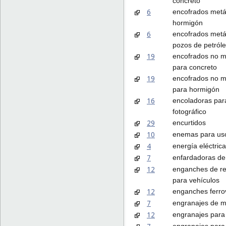
concreto
6
encofrados metá
hormigón
6
encofrados metá
pozos de petról
19
encofrados no m
para concreto
19
encofrados no m
para hormigón
16
encoladoras par
fotográfico
29
encurtidos
10
enemas para us
4
energía eléctrica
7
enfardadoras de
12
enganches de r
para vehículos
12
enganches ferrov
7
engranajes de 
12
engranajes para 
engranajes para 