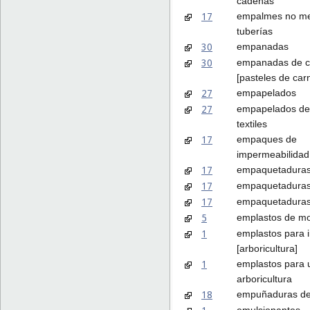
cadenas
17
empalmes no met
tuberías
30
empanadas
30
empanadas de c
[pasteles de car
27
empapelados
27
empapelados de
textiles
17
empaques de
impermeabilidad
17
empaquetadura
17
empaquetaduras
17
empaquetaduras
5
emplastos de m
1
emplastos para i
[arboricultura]
1
emplastos para 
arboricultura
18
empuñaduras de
emulsionantes