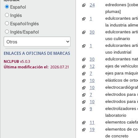
24
edredones [cobe
Español
plumas]
Inglés
1
edulcorantes arti
Español/Inglés
la industria alim
Inglés/Español
30
edulcorantes arti
uso culinario
1
edulcorantes arti
uso industrial
ENLACES A OFICINAS DE MARCAS
30
edulcorantes nat
NCLPUB
v5.0.3
12
ejes de vehículo
Última modificación el:
2026.07.21
7
ejes para máqui
10
elásticos de ort
10
electrocardiógra
7
electrodos para
10
electrodos para
9
electrolizadores
laboratorio
11
elementos calef
19
elementos de co
de concreto