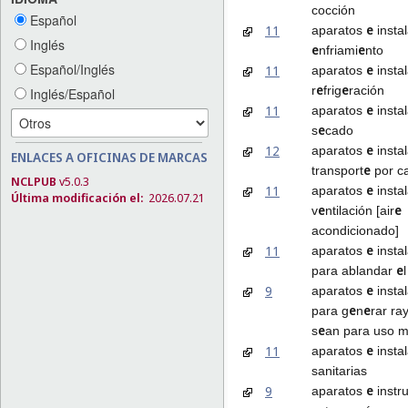
cocción
Español
e
11
aparatos
insta
Inglés
e
e
nfriami
nto
Español/Inglés
e
11
aparatos
insta
e
e
r
frig
ración
Inglés/Español
e
11
aparatos
insta
e
s
cado
e
12
aparatos
insta
ENLACES A OFICINAS DE MARCAS
e
transport
por c
NCLPUB
v5.0.3
e
11
aparatos
insta
Última modificación el:
2026.07.21
e
e
v
ntilación [air
acondicionado]
e
11
aparatos
insta
e
para ablandar
e
9
aparatos
insta
e
e
para g
n
rar ra
e
s
an para uso m
e
11
aparatos
insta
sanitarias
e
9
aparatos
instr