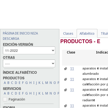
PÁGINA DE INICIO NIZA
Clases
Alfabético
Títu
DESCARGA
PRODUCTOS - E
EDICIÓN-VERSIÓN
Clase
Indicac
OTRAS
e
11
aparatos
insta
ÍNDICE ALFABÉTICO
alumbrado
PRODUCTOS
e
11
aparatos
insta
A
B
C
D
E
F
G
H
I
J
K
L
M
N
O
P
Q
R
S
T
U
V
W
X
Y
Z
e
cal
facción por 
SERVICIOS
e
11
aparatos
insta
A
B
C
D
E
F
G
H
I
J
K
L
M
N
O
P
Q
R
S
T
U
V
W
X
Y
Z
e
cal
facción por 
Paginación
e
radiant
e
11
aparatos
insta
IDIOMA