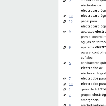
5
electrodos de
electrocardióg
electrocardióg
10
16
papel para
electrocardióg
electr
9
aparatos
para el control 
agujas de ferroca
electr
9
aparatos
para el control 
señales
5
conductores quí
electrodos
de
electrocardiógra
electrodos
7
para
electrodos
10
para
electro
1
geles de
electró
7
grupos
emergencia
9
electrolizadores