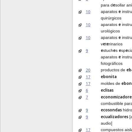
e
para d
sollar an
e
10
aparatos
instr
quirúrgicos
e
10
aparatos
instr
urológicos
e
10
aparatos
instr
e
e
v
t
rinarios
e
e
e
e
9
stuch
s
sp
ci
e
aparatos
instr
fotográficos
eb
20
productos de
ebonita
17
ebon
17
moldes de
eclisas
6
economizadore
7
combustible par
ecosondas
9
hidro
ecualizadores
9
[
audio]
17
compuestos aisl