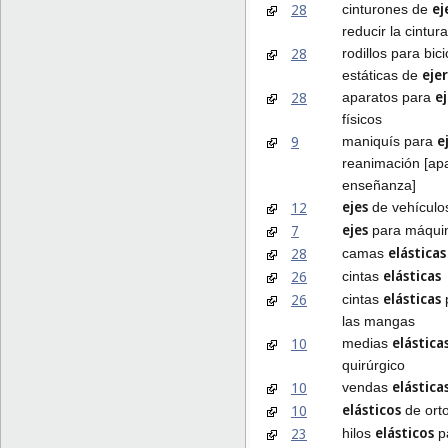
ej
28
cinturones de
reducir la cintura
28
rodillos para bici
ejer
estáticas de
ej
28
aparatos para
físicos
e
9
maniquís para
reanimación [ap
enseñanza]
ejes
12
de vehículo
ejes
7
para máqui
elásticas
28
camas
elásticas
26
cintas
elásticas
26
cintas
p
las mangas
elástica
10
medias
quirúrgico
elástica
10
vendas
elásticos
10
de ort
elásticos
23
hilos
p