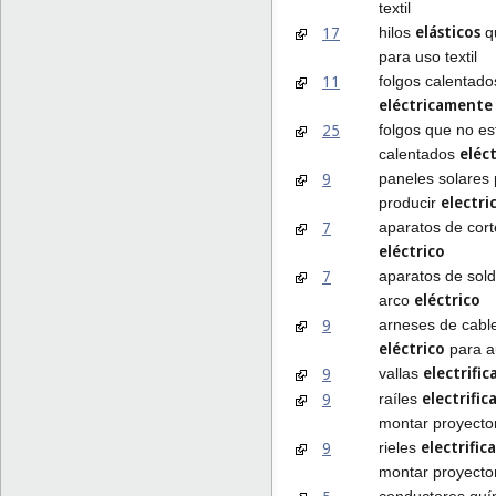
textil
elásticos
17
hilos
q
para uso textil
11
folgos calentado
eléctricamente
25
folgos que no es
eléc
calentados
9
paneles solares
electri
producir
7
aparatos de cort
eléctrico
7
aparatos de sol
eléctrico
arco
9
arneses de cabl
eléctrico
para a
electrific
9
vallas
electrific
9
raíles
montar proyecto
electrific
9
rieles
montar proyecto
conductores quí