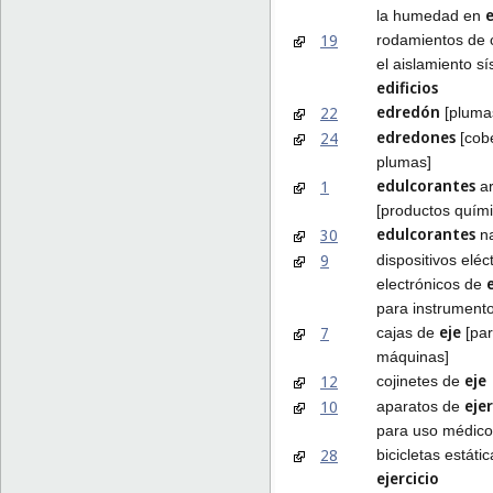
e
la humedad en
19
rodamientos de 
el aislamiento s
edificios
edredón
22
[pluma
edredones
24
[cob
plumas]
edulcorantes
1
ar
[productos quími
edulcorantes
30
na
9
dispositivos eléc
electrónicos de
para instrument
eje
7
cajas de
[par
máquinas]
eje
12
cojinetes de
ejer
10
aparatos de
para uso médico
28
bicicletas estáti
ejercicio