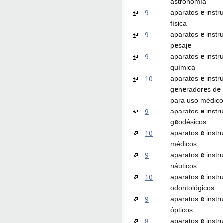
astronomía
e
9
aparatos
instr
física
e
9
aparatos
instr
e
e
p
saj
e
9
aparatos
instr
química
e
10
aparatos
instr
e
e
e
e
g
n
rador
s d
para uso médico
e
9
aparatos
instr
e
g
odésicos
e
10
aparatos
instr
médicos
e
9
aparatos
instr
náuticos
e
10
aparatos
instr
odontológicos
e
9
aparatos
instr
ópticos
e
8
aparatos
instr