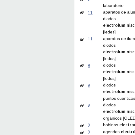
laboratorio
11
aparatos de alu
diodos
electroluminis
[ledes]
11
aparatos de ilum
diodos
electroluminis
[ledes]
9
diodos
electroluminis
[ledes]
9
diodos
electroluminis
puntos cuántico
9
diodos
electroluminis
orgánicos [OLED
electr
9
bobinas
electr
9
agendas