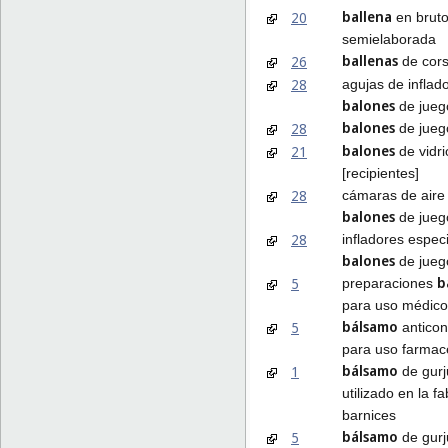
ballena
20
en bruto
semielaborada
ballenas
26
de cor
28
agujas de inflad
balones
de jueg
balones
28
de jueg
balones
21
de vidri
[recipientes]
28
cámaras de aire
balones
de jueg
28
infladores espec
balones
de jueg
b
5
preparaciones
para uso médico
bálsamo
5
anticon
para uso farmac
bálsamo
1
de gurj
utilizado en la f
barnices
bálsamo
5
de gurj