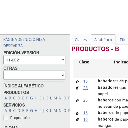
PÁGINA DE INICIO NIZA
Clases
Alfabético
Títu
DESCARGA
PRODUCTOS - B
EDICIÓN-VERSIÓN
Clase
Indicac
OTRAS
babadores
16
de p
ÍNDICE ALFABÉTICO
babadores
25
que 
PRODUCTOS
papel
A
B
C
D
E
F
G
H
I
J
K
L
M
N
O
P
Q
R
S
T
U
V
W
X
Y
Z
baberos
25
con ma
SERVICIOS
no sean de pape
A
B
C
D
E
F
G
H
I
J
K
L
M
N
O
P
Q
R
S
T
U
V
W
X
Y
Z
baberos
16
de pap
Paginación
baberos
16
de pape
mangas
IDIOMA