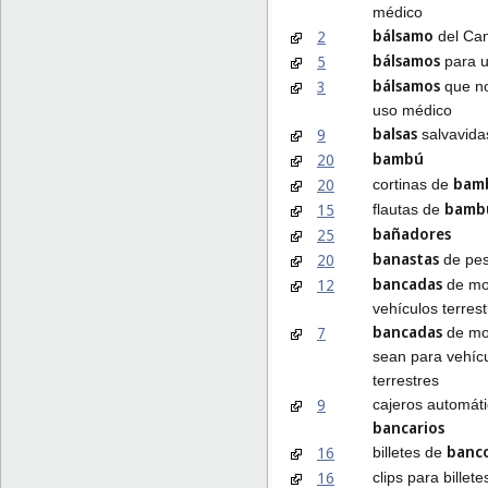
médico
bálsamo
2
del Ca
bálsamos
5
para u
bálsamos
3
que no
uso médico
balsas
9
salvavida
bambú
20
bam
20
cortinas de
bamb
15
flautas de
bañadores
25
banastas
20
de pe
bancadas
12
de mo
vehículos terres
bancadas
7
de mo
sean para vehíc
terrestres
9
cajeros automát
bancarios
banc
16
billetes de
16
clips para billet