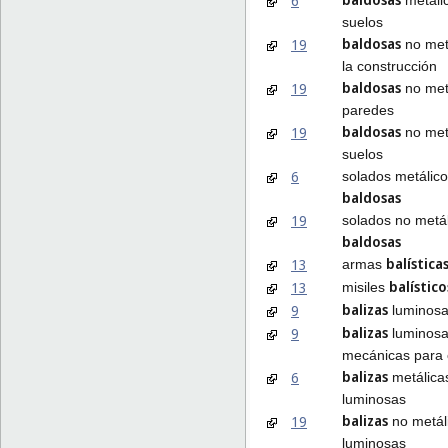
6
suelos
baldosas
19
no met
la construcción
baldosas
19
no met
paredes
baldosas
19
no met
suelos
6
solados metálic
baldosas
19
solados no metá
baldosas
balística
13
armas
balístico
13
misiles
balizas
9
luminos
balizas
9
luminosa
mecánicas para 
balizas
6
metálica
luminosas
balizas
19
no metáli
luminosas