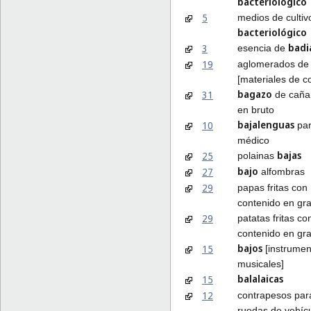
bacteriológico
5
medios de cultiv
bacteriológico
badi
3
esencia de
19
aglomerados d
[materiales de c
bagazo
31
de caña
en bruto
bajalenguas
10
par
médico
bajas
25
polainas
bajo
27
alfombras
29
papas fritas con
contenido en gr
29
patatas fritas c
contenido en gr
bajos
15
[instrumen
musicales]
balalaicas
15
12
contrapesos pa
ruedas de vehíc