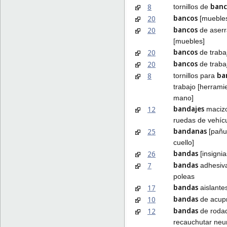
ban
8
tornillos de
bancos
20
[mueble
bancos
20
de aserr
[muebles]
bancos
20
de traba
bancos
20
de traba
ba
8
tornillos para
trabajo [herrami
mano]
bandajes
12
macizo
ruedas de vehíc
bandanas
25
[pañu
cuello]
bandas
26
[insignia
bandas
7
adhesiv
poleas
bandas
17
aislante
bandas
10
de acup
bandas
12
de roda
recauchutar neu