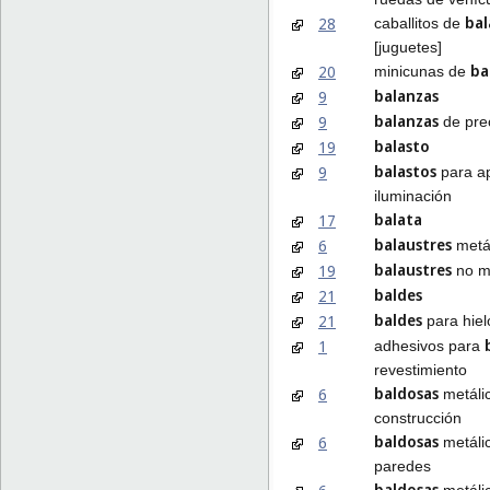
bal
28
caballitos de
[juguetes]
ba
20
minicunas de
balanzas
9
balanzas
9
de pre
balasto
19
balastos
9
para a
iluminación
balata
17
balaustres
6
metá
balaustres
19
no me
baldes
21
baldes
21
para hiel
1
adhesivos para
revestimiento
baldosas
6
metálic
construcción
baldosas
6
metáli
paredes
baldosas
metáli