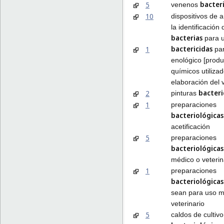
bacter
5
venenos
10
dispositivos de a
la identificación 
bacterias
para 
bactericidas
1
par
enológico [produ
químicos utilizad
elaboración del 
bacteri
2
pinturas
1
preparaciones
bacteriológicas
acetificación
5
preparaciones
bacteriológicas
médico o veterin
1
preparaciones
bacteriológicas
sean para uso m
veterinario
5
caldos de cultiv