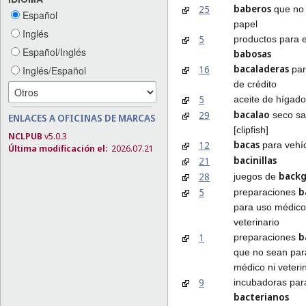
baberos
25
que no
Español
papel
Inglés
5
productos para e
Español/Inglés
babosas
bacaladeras
16
par
Inglés/Español
de crédito
5
aceite de hígad
bacalao
29
seco sa
ENLACES A OFICINAS DE MARCAS
[clipfish]
NCLPUB
v5.0.3
bacas
12
para vehí
Última modificación el:
2026.07.21
bacinillas
21
back
28
juegos de
b
5
preparaciones
para uso médico
veterinario
b
1
preparaciones
que no sean par
médico ni veteri
9
incubadoras para
bacterianos