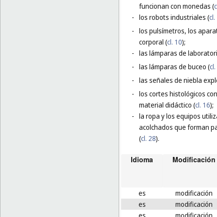
funcionan con monedas (
c
-
los robots industriales (
cl.
-
los pulsímetros, los apara
corporal (
cl. 10
);
-
las lámparas de laborator
-
las lámparas de buceo (
cl
-
las señales de niebla expl
-
los cortes histológicos co
material didáctico (
cl. 16
);
-
la ropa y los equipos util
acolchados que forman par
(
cl. 28
).
Idioma
Modificación
es
modificación
es
modificación
es
modificación