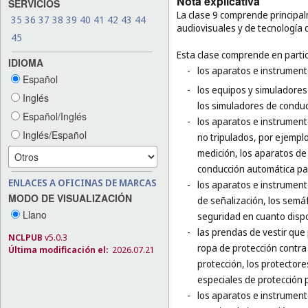
Nota explicativa
SERVICIOS
La clase 9 comprende principal
35
36
37
38
39
40
41
42
43
44
audiovisuales y de tecnología 
45
Esta clase comprende en partic
IDIOMA
-
los aparatos e instrumento
Español
-
los equipos y simuladores
Inglés
los simuladores de conducc
Español/Inglés
-
los aparatos e instrumento
Inglés/Español
no tripulados, por ejempl
medición, los aparatos de
conducción automática par
ENLACES A OFICINAS DE MARCAS
-
los aparatos e instrument
MODO DE VISUALIZACIÓN
de señalización, los semá
Llano
seguridad en cuanto dispo
-
las prendas de vestir que
NCLPUB
v5.0.3
ropa de protección contra 
Última modificación el:
2026.07.21
protección, los protector
especiales de protección p
-
los aparatos e instrumento