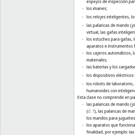
espejos de inspección para
-
los imanes;
-
los relojes inteligentes, l
-
las palancas de mando (jo
virtual, las gafas inteligen
-
los estuches para gafas, 
aparatos e instrumentos f
-
los cajeros automáticos,
materiales;
-
las baterías y los cargador
-
los dispositivos eléctrico
-
los robots de laboratorio,
humanoides con inteligenci
Esta clase no comprende en par
-
las palancas de mando (j
(
cl. 7
), las palancas de ma
los mandos para juguetes 
-
los aparatos que funciona
finalidad, por ejemplo: l