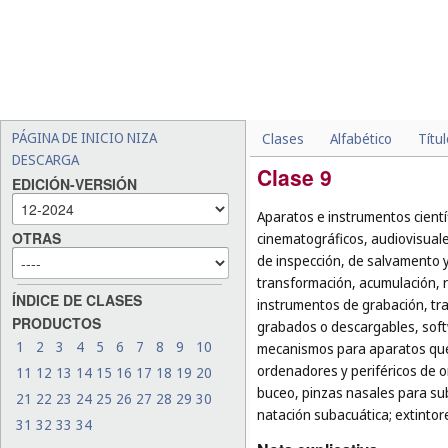
PÁGINA DE INICIO NIZA
Clases
Alfabético
Títu
DESCARGA
Clase 9
EDICIÓN-VERSIÓN
Aparatos e instrumentos cientí
OTRAS
cinematográficos, audiovisuale
de inspección, de salvamento 
transformación, acumulación, re
ÍNDICE DE CLASES
instrumentos de grabación, tr
PRODUCTOS
grabados o descargables, soft
1
2
3
4
5
6
7
8
9
10
mecanismos para aparatos que 
ordenadores y periféricos de 
11
12
13
14
15
16
17
18
19
20
buceo, pinzas nasales para su
21
22
23
24
25
26
27
28
29
30
natación subacuática; extintor
31
32
33
34