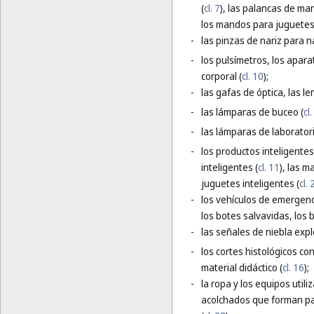
(
cl. 7
), las palancas de ma
los mandos para juguetes 
-
las pinzas de nariz para 
-
los pulsímetros, los apara
corporal (
cl. 10
);
-
las gafas de óptica, las le
-
las lámparas de buceo (
cl
-
las lámparas de laborator
-
los productos inteligentes
inteligentes (
cl. 11
), las m
juguetes inteligentes (
cl. 
-
los vehículos de emergenc
los botes salvavidas, los 
-
las señales de niebla expl
-
los cortes histológicos co
material didáctico (
cl. 16
);
-
la ropa y los equipos util
acolchados que forman par