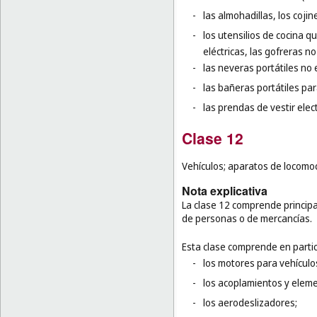
-
las almohadillas, los coji
-
los utensilios de cocina q
eléctricas, las gofreras no 
-
las neveras portátiles no e
-
las bañeras portátiles pa
-
las prendas de vestir elec
Clase 12
Vehículos; aparatos de locomoc
Nota explicativa
La clase 12 comprende principa
de personas o de mercancías.
Esta clase comprende en partic
-
los motores para vehículos
-
los acoplamientos y eleme
-
los aerodeslizadores;