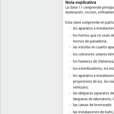
Nota explicativa
La clase 11 comprende principa
iluminación, cocción, enfriami
Esta clase comprende en partic
-
los aparatos e instalacio
-
los hornos que no sean de
hornos de panadería;
-
las estufas en cuanto apa
-
los colectores solares tér
-
los humeros de chimenea, 
-
los esterilizadores, los in
-
los aparatos e instalacion
proyectores de luz, los nú
vehículos;
-
las lámparas (aparatos de 
lámparas de laboratorio, l
-
las camas de bronceado;
-
las instalaciones de baño