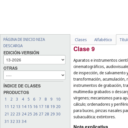
o finalidad, por ejemplo:
escoba (
cl. 21
);
-
los utensilios de servicio,
tartas, los cucharones de 
mezclar, los pilones y mor
-
las armas de esgrima (
cl. 
PÁGINA DE INICIO NIZA
Clases
Alfabético
Títu
DESCARGA
Clase 9
EDICIÓN-VERSIÓN
Aparatos e instrumentos cientí
cinematográficos, audiovisuale
OTRAS
de inspección, de salvamento 
transformación, acumulación, re
instrumentos de grabación, tr
ÍNDICE DE CLASES
multimedia grabados o descarg
PRODUCTOS
vírgenes; mecanismos para apa
1
2
3
4
5
6
7
8
9
10
cálculo; ordenadores y perifér
11
12
13
14
15
16
17
18
19
20
para buceo, pinzas nasales pa
21
22
23
24
25
26
27
28
29
30
subacuática; extintores.
31
32
33
34
Nota explicativa