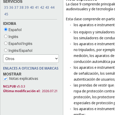
SERVICIOS
La clase 9 comprende principal
35
36
37
38
39
40
41
42
43
44
audiovisuales y de tecnología 
45
Esta clase comprende en partic
IDIOMA
-
los aparatos e instrumento
Español
-
los equipos y simuladores
Inglés
los simuladores de conducc
Español/Inglés
-
los aparatos e instrumento
no tripulados, por ejempl
Inglés/Español
medición, los aparatos de
conducción automática par
-
los aparatos e instrument
ENLACES A OFICINAS DE MARCAS
de señalización, los semá
MOSTRAR
Notas explicativas
autenticación de usuarios
-
las prendas de vestir que
NCLPUB
v5.0.3
Última modificación el:
2026.07.21
ropa de protección contra 
protección, los protector
especiales de protección p
-
los aparatos e instrumento
mirillas;