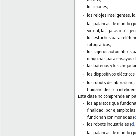
-
los imanes;
-
los relojes inteligentes, l
-
las palancas de mando (jo
virtual, las gafas inteligen
-
los estuches para teléfon
fotográficos;
-
los cajeros automáticos b
máquinas para ensayos de
-
las baterías y los cargador
-
los dispositivos eléctrico
-
los robots de laboratorio,
humanoides con inteligencia
Esta clase no comprende en par
-
los aparatos que funciona
finalidad, por ejemplo: l
funcionan con monedas (
c
-
los robots industriales (
cl.
-
las palancas de mando (j