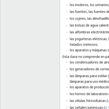
-
los inodoros, los urinarios
-
las fuentes, las fuentes d
-
los cojines, las almohadi
-
las bolsas de agua calient
-
las alfombras electrotérmi
-
las yogurteras eléctricas
helados cremosos;
-
los aparatos y máquinas d
Esta clase no comprende en par
-
los condensadores de aire
-
los generadores de corrien
-
las lámparas para soldar (
lámparas para uso médico
-
los aparatos de producció
-
los hornos de laboratorio 
-
las células fotovoltaicas (
c
-
las señales luminosas (
cl.