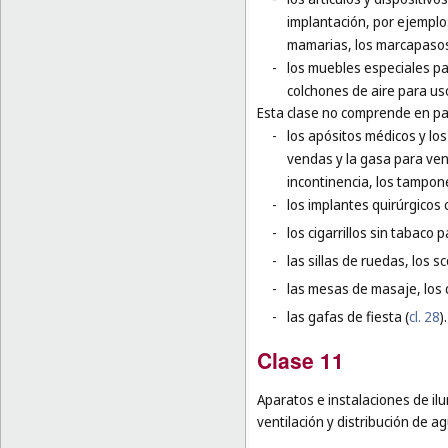
implantación, por ejemplo:
mamarias, los marcapasos 
-
los muebles especiales par
colchones de aire para us
Esta clase no comprende en par
-
los apósitos médicos y los
vendas y la gasa para vend
incontinencia, los tampone
-
los implantes quirúrgicos 
-
los cigarrillos sin tabaco 
-
las sillas de ruedas, los 
-
las mesas de masaje, los c
-
las gafas de fiesta (
cl. 28
).
Clase 11
Aparatos e instalaciones de ilu
ventilación y distribución de a