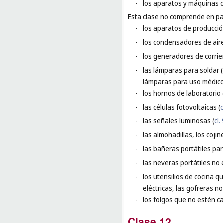
-
los aparatos y máquinas d
Esta clase no comprende en par
-
los aparatos de producció
-
los condensadores de aire
-
los generadores de corrien
-
las lámparas para soldar (
lámparas para uso médico
-
los hornos de laboratorio 
-
las células fotovoltaicas (
c
-
las señales luminosas (
cl.
-
las almohadillas, los coji
-
las bañeras portátiles pa
-
las neveras portátiles no e
-
los utensilios de cocina q
eléctricas, las gofreras no 
-
los folgos que no estén c
Clase 12