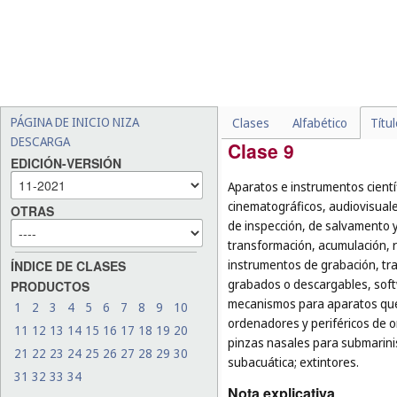
o finalidad, por ejemplo:
escoba (
cl. 21
);
-
los utensilios de servicio,
tartas, los cucharones de 
mezclar, los pilones y mor
-
las armas de esgrima (
cl. 
PÁGINA DE INICIO NIZA
Clases
Alfabético
Títu
DESCARGA
Clase 9
EDICIÓN-VERSIÓN
Aparatos e instrumentos cientí
cinematográficos, audiovisuale
OTRAS
de inspección, de salvamento 
transformación, acumulación, re
instrumentos de grabación, tr
ÍNDICE DE CLASES
grabados o descargables, soft
PRODUCTOS
mecanismos para aparatos que 
1
2
3
4
5
6
7
8
9
10
ordenadores y periféricos de 
11
12
13
14
15
16
17
18
19
20
pinzas nasales para submarini
21
22
23
24
25
26
27
28
29
30
subacuática; extintores.
31
32
33
34
Nota explicativa