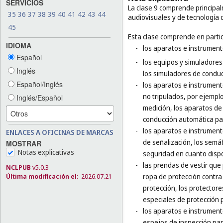
SERVICIOS
La clase 9 comprende principal
35
36
37
38
39
40
41
42
43
44
audiovisuales y de tecnología 
45
Esta clase comprende en partic
IDIOMA
-
los aparatos e instrumento
Español
-
los equipos y simuladores
Inglés
los simuladores de conducc
Español/Inglés
-
los aparatos e instrumento
no tripulados, por ejempl
Inglés/Español
medición, los aparatos de
conducción automática par
-
los aparatos e instrument
ENLACES A OFICINAS DE MARCAS
de señalización, los semá
MOSTRAR
Notas explicativas
seguridad en cuanto dispo
-
las prendas de vestir que
NCLPUB
v5.0.3
Última modificación el:
2026.07.21
ropa de protección contra 
protección, los protector
especiales de protección p
-
los aparatos e instrumento
espejos de inspección para