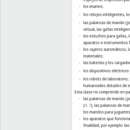
-
los imanes;
-
los relojes inteligentes, l
-
las palancas de mando (jo
virtual, las gafas inteligen
-
los estuches para gafas, 
aparatos e instrumentos f
-
los cajeros automáticos,
materiales;
-
las baterías y los cargador
-
los dispositivos eléctrico
-
los robots de laboratorio,
humanoides dotados de inte
Esta clase no comprende en par
-
las palancas de mando (j
(
cl. 7
), las palancas de ma
los mandos para juguetes 
-
los aparatos que funciona
finalidad, por ejemplo: l