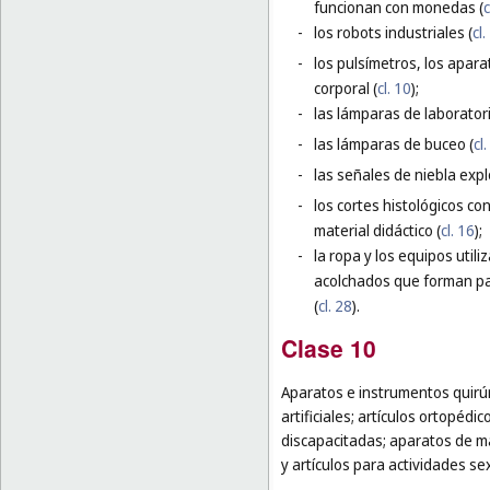
funcionan con monedas (
c
-
los robots industriales (
cl.
-
los pulsímetros, los apara
corporal (
cl. 10
);
-
las lámparas de laborator
-
las lámparas de buceo (
cl
-
las señales de niebla expl
-
los cortes histológicos co
material didáctico (
cl. 16
);
-
la ropa y los equipos util
acolchados que forman par
(
cl. 28
).
Clase 10
Aparatos e instrumentos quirúr
artificiales; artículos ortopéd
discapacitadas; aparatos de mas
y artículos para actividades se