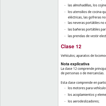
-
las almohadillas, los coji
-
los utensilios de cocina q
eléctricas, las gofreras no 
-
las neveras portátiles no e
-
las bañeras portátiles pa
-
las prendas de vestir elec
Clase 12
Vehículos; aparatos de locomoc
Nota explicativa
La clase 12 comprende principa
de personas o de mercancías.
Esta clase comprende en partic
-
los motores para vehículos
-
los acoplamientos y eleme
-
los aerodeslizadores;