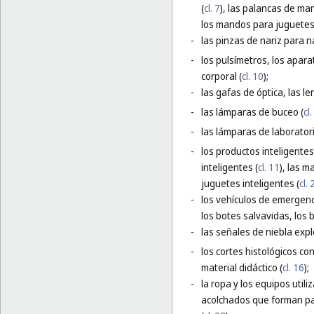
(
cl. 7
), las palancas de ma
los mandos para juguetes 
-
las pinzas de nariz para 
-
los pulsímetros, los apara
corporal (
cl. 10
);
-
las gafas de óptica, las le
-
las lámparas de buceo (
cl
-
las lámparas de laborator
-
los productos inteligentes
inteligentes (
cl. 11
), las m
juguetes inteligentes (
cl. 
-
los vehículos de emergenc
los botes salvavidas, los 
-
las señales de niebla expl
-
los cortes histológicos co
material didáctico (
cl. 16
);
-
la ropa y los equipos util
acolchados que forman par