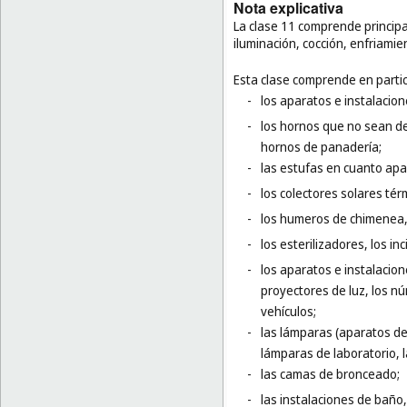
Nota explicativa
La clase 11 comprende principa
iluminación, cocción, enfriami
Esta clase comprende en partic
-
los aparatos e instalacio
-
los hornos que no sean de
hornos de panadería;
-
las estufas en cuanto apa
-
los colectores solares tér
-
los humeros de chimenea, 
-
los esterilizadores, los in
-
los aparatos e instalacion
proyectores de luz, los nú
vehículos;
-
las lámparas (aparatos de 
lámparas de laboratorio, l
-
las camas de bronceado;
-
las instalaciones de baño