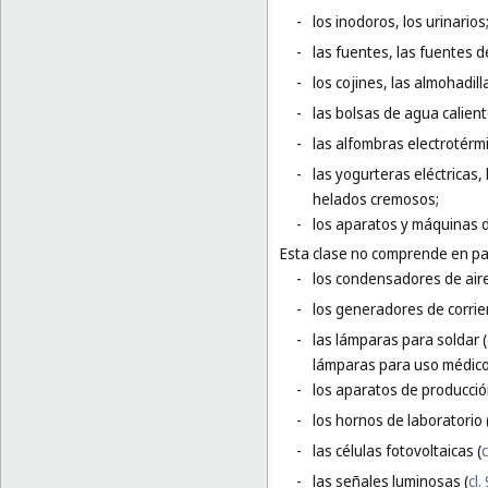
-
los inodoros, los urinarios
-
las fuentes, las fuentes d
-
los cojines, las almohadi
-
las bolsas de agua calient
-
las alfombras electrotérmi
-
las yogurteras eléctricas
helados cremosos;
-
los aparatos y máquinas d
Esta clase no comprende en par
-
los condensadores de aire
-
los generadores de corrien
-
las lámparas para soldar (
lámparas para uso médico
-
los aparatos de producció
-
los hornos de laboratorio 
-
las células fotovoltaicas (
c
-
las señales luminosas (
cl.