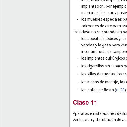
implantación, por ejemplo:
mamarias, los marcapasos 
-
los muebles especiales par
colchones de aire para us
Esta clase no comprende en par
-
los apósitos médicos y los
vendas y la gasa para vend
incontinencia, los tampone
-
los implantes quirúrgicos 
-
los cigarrillos sin tabaco 
-
las sillas de ruedas, los 
-
las mesas de masaje, los c
-
las gafas de fiesta (
cl. 28
).
Clase 11
Aparatos e instalaciones de ilu
ventilación y distribución de a