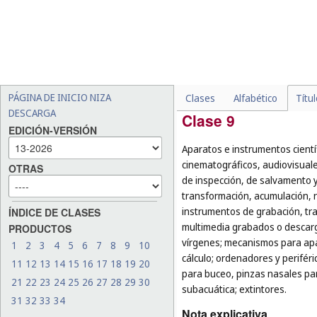
o finalidad, por ejemplo:
escoba (
cl. 21
);
-
los utensilios de servicio,
tartas, los cucharones de 
mezclar, los pilones y mor
-
las armas de esgrima (
cl. 
PÁGINA DE INICIO NIZA
Clases
Alfabético
Títu
DESCARGA
Clase 9
EDICIÓN-VERSIÓN
Aparatos e instrumentos cientí
cinematográficos, audiovisuale
OTRAS
de inspección, de salvamento 
transformación, acumulación, re
instrumentos de grabación, tr
ÍNDICE DE CLASES
multimedia grabados o descarg
PRODUCTOS
vírgenes; mecanismos para apa
1
2
3
4
5
6
7
8
9
10
cálculo; ordenadores y perifér
11
12
13
14
15
16
17
18
19
20
para buceo, pinzas nasales pa
21
22
23
24
25
26
27
28
29
30
subacuática; extintores.
31
32
33
34
Nota explicativa