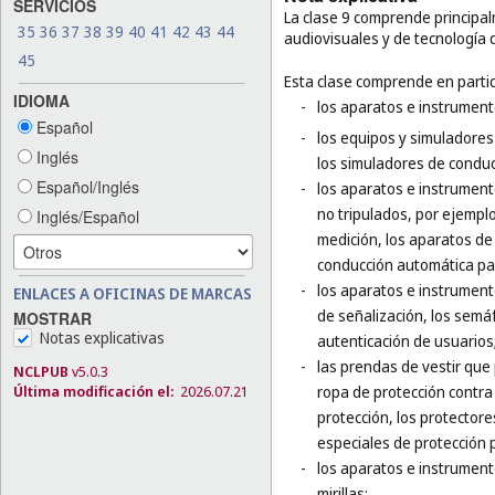
SERVICIOS
La clase 9 comprende principal
35
36
37
38
39
40
41
42
43
44
audiovisuales y de tecnología 
45
Esta clase comprende en partic
IDIOMA
-
los aparatos e instrumento
Español
-
los equipos y simuladores
Inglés
los simuladores de conducc
Español/Inglés
-
los aparatos e instrumento
no tripulados, por ejempl
Inglés/Español
medición, los aparatos de
conducción automática par
-
los aparatos e instrument
ENLACES A OFICINAS DE MARCAS
de señalización, los semá
MOSTRAR
Notas explicativas
autenticación de usuarios
-
las prendas de vestir que
NCLPUB
v5.0.3
Última modificación el:
2026.07.21
ropa de protección contra 
protección, los protector
especiales de protección p
-
los aparatos e instrumento
mirillas;