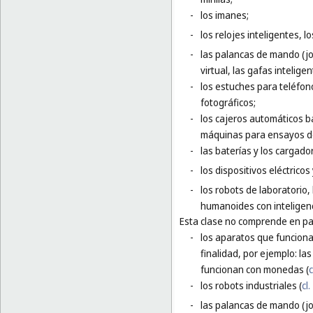
-
los imanes;
-
los relojes inteligentes, l
-
las palancas de mando (jo
virtual, las gafas inteligen
-
los estuches para teléfon
fotográficos;
-
los cajeros automáticos b
máquinas para ensayos de
-
las baterías y los cargador
-
los dispositivos eléctrico
-
los robots de laboratorio,
humanoides con inteligencia
Esta clase no comprende en par
-
los aparatos que funciona
finalidad, por ejemplo: l
funcionan con monedas (
c
-
los robots industriales (
cl.
-
las palancas de mando (j