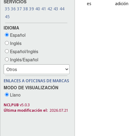
SERVICIOS
es
adición
35
36
37
38
39
40
41
42
43
44
45
IDIOMA
Español
Inglés
Español/Inglés
Inglés/Español
ENLACES A OFICINAS DE MARCAS
MODO DE VISUALIZACIÓN
Llano
NCLPUB
v5.0.3
Última modificación el:
2026.07.21