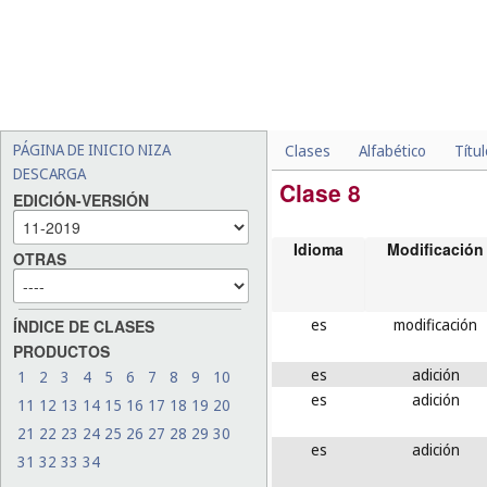
PÁGINA DE INICIO NIZA
Clases
Alfabético
Títu
DESCARGA
Clase 8
EDICIÓN-VERSIÓN
Idioma
Modificación
OTRAS
es
modificación
ÍNDICE DE CLASES
PRODUCTOS
es
adición
1
2
3
4
5
6
7
8
9
10
es
adición
11
12
13
14
15
16
17
18
19
20
21
22
23
24
25
26
27
28
29
30
es
adición
31
32
33
34