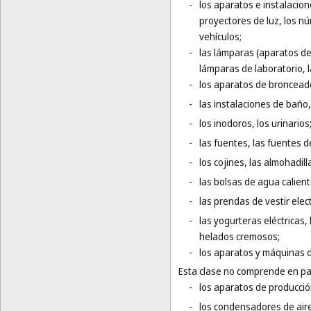
-
los aparatos e instalacio
proyectores de luz, los nú
vehículos;
-
las lámparas (aparatos de 
lámparas de laboratorio, l
-
los aparatos de broncead
-
las instalaciones de baño
-
los inodoros, los urinarios
-
las fuentes, las fuentes d
-
los cojines, las almohadi
-
las bolsas de agua calient
-
las prendas de vestir elec
-
las yogurteras eléctricas
helados cremosos;
-
los aparatos y máquinas d
Esta clase no comprende en par
-
los aparatos de producció
-
los condensadores de aire