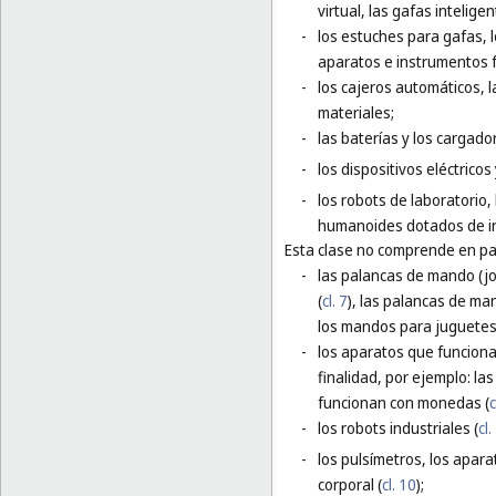
virtual, las gafas inteligen
-
los estuches para gafas, 
aparatos e instrumentos f
-
los cajeros automáticos,
materiales;
-
las baterías y los cargador
-
los dispositivos eléctrico
-
los robots de laboratorio,
humanoides dotados de inte
Esta clase no comprende en par
-
las palancas de mando (j
(
cl. 7
), las palancas de ma
los mandos para juguetes 
-
los aparatos que funciona
finalidad, por ejemplo: l
funcionan con monedas (
c
-
los robots industriales (
cl.
-
los pulsímetros, los apara
corporal (
cl. 10
);