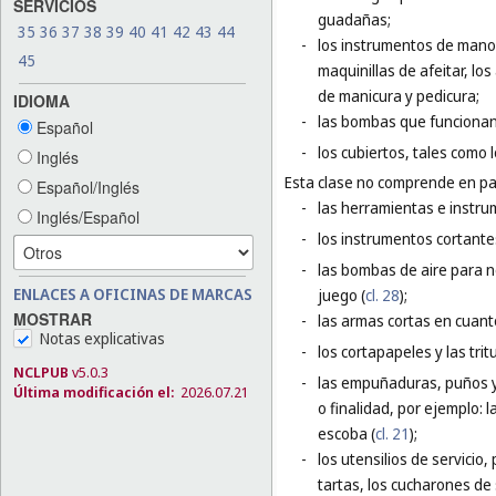
SERVICIOS
guadañas;
35
36
37
38
39
40
41
42
43
44
-
los instrumentos de mano e
45
maquinillas de afeitar, lo
de manicura y pedicura;
IDIOMA
-
las bombas que funciona
Español
-
los cubiertos, tales como l
Inglés
Esta clase no comprende en par
Español/Inglés
-
las herramientas e instru
Inglés/Español
-
los instrumentos cortantes
-
las bombas de aire para ne
ENLACES A OFICINAS DE MARCAS
juego (
cl. 28
);
MOSTRAR
-
las armas cortas en cuant
Notas explicativas
-
los cortapapeles y las trit
NCLPUB
v5.0.3
-
las empuñaduras, puños y 
Última modificación el:
2026.07.21
o finalidad, por ejemplo:
escoba (
cl. 21
);
-
los utensilios de servicio,
tartas, los cucharones de 