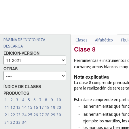
pedagógicos, los robots de
robóticos (
cl. 12
), las bat
-
los motores para vehículos
-
las orugas para vehículos 
-
ciertas máquinas especial
aparatos y máquinas frigor
PÁGINA DE INICIO NIZA
Clases
Alfabético
Títu
DESCARGA
Clase 8
EDICIÓN-VERSIÓN
Herramientas e instrumentos d
cucharas; armas blancas; maquin
OTRAS
Nota explicativa
La clase 8 comprende princip
ÍNDICE DE CLASES
para la realización de tareas t
PRODUCTOS
Esta clase comprende en partic
1
2
3
4
5
6
7
8
9
10
-
las herramientas que funci
11
12
13
14
15
16
17
18
19
20
-
las herramientas que func
21
22
23
24
25
26
27
28
29
30
ejemplo: los martillos, los 
31
32
33
34
-
los mangos para herramie