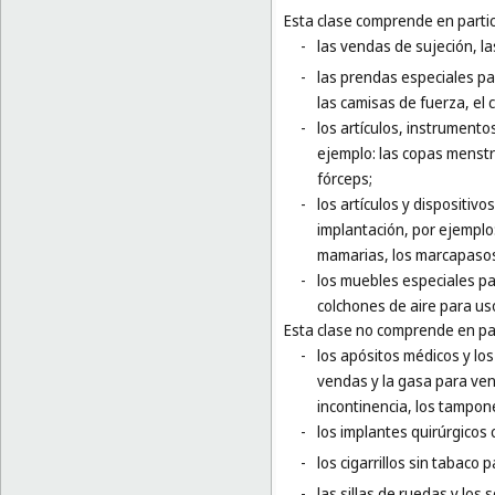
Esta clase comprende en partic
-
las vendas de sujeción, l
-
las prendas especiales pa
las camisas de fuerza, el 
-
los artículos, instrumento
ejemplo: las copas menstru
fórceps;
-
los artículos y dispositivo
implantación, por ejemplo:
mamarias, los marcapasos 
-
los muebles especiales par
colchones de aire para us
Esta clase no comprende en par
-
los apósitos médicos y los
vendas y la gasa para vend
incontinencia, los tampone
-
los implantes quirúrgicos 
-
los cigarrillos sin tabaco 
-
las sillas de ruedas y los