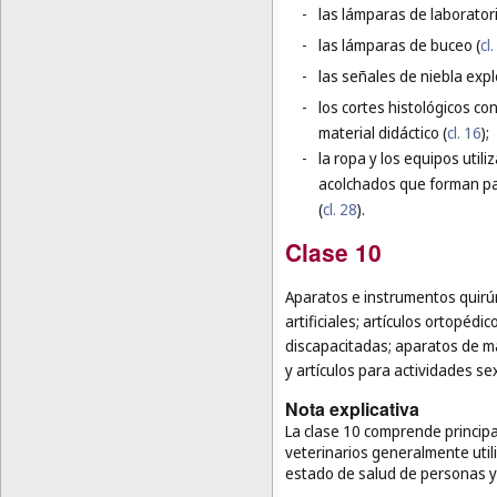
-
las lámparas de laborator
-
las lámparas de buceo (
cl
-
las señales de niebla expl
-
los cortes histológicos co
material didáctico (
cl. 16
);
-
la ropa y los equipos util
acolchados que forman par
(
cl. 28
).
Clase 10
Aparatos e instrumentos quirúr
artificiales; artículos ortopéd
discapacitadas; aparatos de mas
y artículos para actividades se
Nota explicativa
La clase 10 comprende principa
veterinarios generalmente utili
estado de salud de personas y