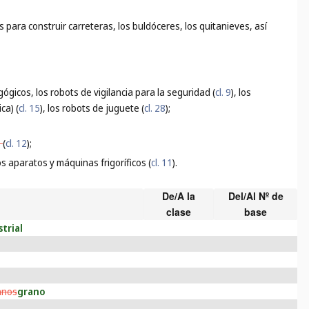
 para construir carreteras, los buldóceres, los quitanieves, así
ógicos, los robots de vigilancia para la seguridad (
cl. 9
), los
ca) (
cl. 15
), los robots de juguete (
cl. 28
);
s
(
cl. 12
);
los aparatos y máquinas frigoríficos (
cl. 11
).
De/A la
Del/Al Nº de
clase
base
trial
anos
grano