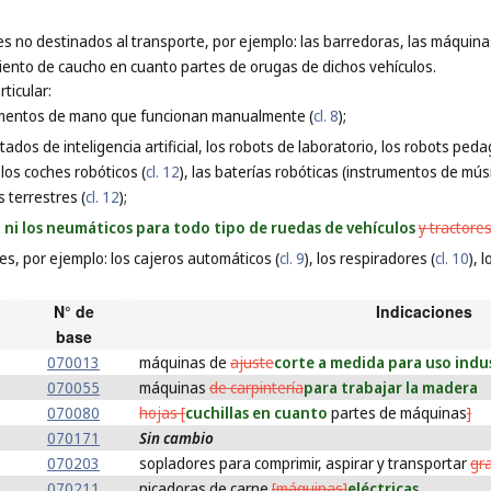
es no destinados al transporte, por ejemplo: las barredoras, las máquinas
ento de caucho en cuanto partes de orugas de dichos vehículos.
ticular:
umentos de mano que funcionan manualmente (
cl. 8
);
dos de inteligencia artificial, los robots de laboratorio, los robots pedag
, los coches robóticos (
cl. 12
), las baterías robóticas (instrumentos de músi
 terrestres (
cl. 12
);
, ni los neumáticos para todo tipo de ruedas de vehículos
y tractore
es, por ejemplo: los cajeros automáticos (
cl. 9
), los respiradores (
cl. 10
), 
N° de
Indicaciones
base
070013
máquinas de
ajuste
corte a medida para uso indus
070055
máquinas
de carpintería
para trabajar la madera
070080
hojas [
cuchillas en cuanto
partes de máquinas
]
070171
Sin cambio
070203
sopladores para comprimir, aspirar y transportar
gr
070211
picadoras de carne
[máquinas]
eléctricas