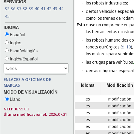
SERVICIOS
-
los robots industriales;
35
36
37
38
39
40
41
42
43
44
-
ciertos vehículos especial
45
como los trenes de rodami
Esta clase no comprende en par
IDIOMA
-
las herramientas e instr
Español
-
los robots humanoides dota
Inglés
robots quirúrgicos (
cl. 10
)
Español/Inglés
-
los motores para vehículos
Inglés/Español
-
las orugas para vehículos
-
ciertas máquinas especial
ENLACES A OFICINAS DE
Idioma
Modificación
MARCAS
MODO DE VISUALIZACIÓN
Llano
es
modificación
es
modificación
NCLPUB
v5.0.3
es
modificación
Última modificación el:
2026.07.21
es
modificación
es
modificación
es
modificación