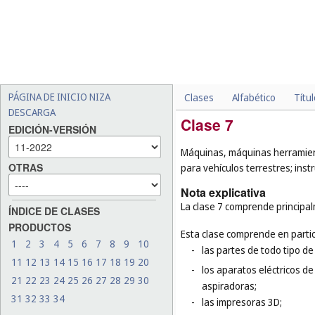
PÁGINA DE INICIO NIZA
Clases
Alfabético
Títu
DESCARGA
Clase 7
EDICIÓN-VERSIÓN
Máquinas, máquinas herramient
OTRAS
para vehículos terrestres; in
Nota explicativa
La clase 7 comprende principa
ÍNDICE DE CLASES
PRODUCTOS
Esta clase comprende en partic
1
2
3
4
5
6
7
8
9
10
-
las partes de todo tipo de
11
12
13
14
15
16
17
18
19
20
-
los aparatos eléctricos de
21
22
23
24
25
26
27
28
29
30
aspiradoras;
31
32
33
34
-
las impresoras 3D;