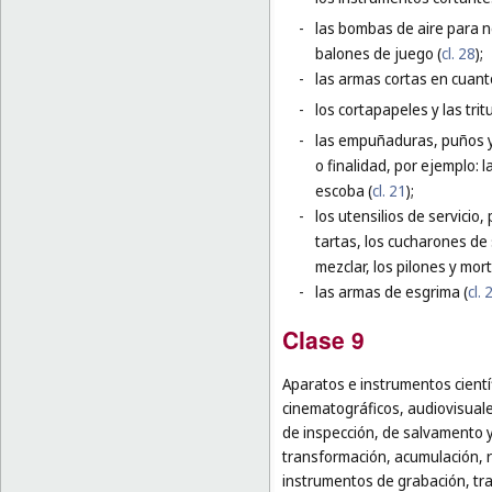
-
las bombas de aire para ne
balones de juego (
cl. 28
);
-
las armas cortas en cuant
-
los cortapapeles y las trit
-
las empuñaduras, puños y 
o finalidad, por ejemplo:
escoba (
cl. 21
);
-
los utensilios de servicio,
tartas, los cucharones de 
mezclar, los pilones y mor
-
las armas de esgrima (
cl. 
Clase 9
Aparatos e instrumentos cientí
cinematográficos, audiovisuale
de inspección, de salvamento 
transformación, acumulación, re
instrumentos de grabación, tr