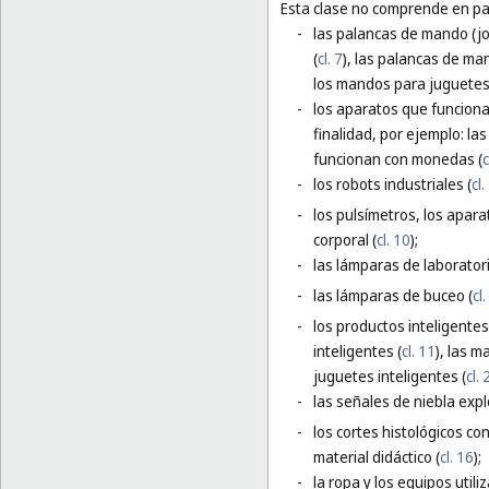
Esta clase no comprende en par
-
las palancas de mando (j
(
cl. 7
), las palancas de ma
los mandos para juguetes 
-
los aparatos que funciona
finalidad, por ejemplo: l
funcionan con monedas (
c
-
los robots industriales (
cl.
-
los pulsímetros, los apara
corporal (
cl. 10
);
-
las lámparas de laborator
-
las lámparas de buceo (
cl
-
los productos inteligentes
inteligentes (
cl. 11
), las m
juguetes inteligentes (
cl. 
-
las señales de niebla expl
-
los cortes histológicos co
material didáctico (
cl. 16
);
-
la ropa y los equipos util