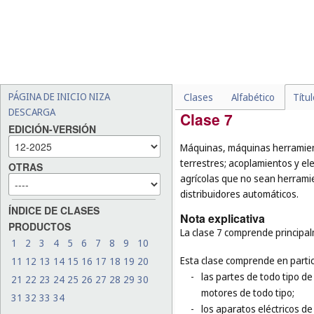
-
las tuberías en cuanto par
mangueras flexibles no me
-
las jaulas para animales 
-
ciertos productos de meta
herramientas de mano ac
muebles (
cl. 20
), los utens
PÁGINA DE INICIO NIZA
Clases
Alfabético
Títu
DESCARGA
Clase 7
EDICIÓN-VERSIÓN
Máquinas, máquinas herramien
terrestres; acoplamientos y el
OTRAS
agrícolas que no sean herram
distribuidores automáticos.
ÍNDICE DE CLASES
Nota explicativa
PRODUCTOS
La clase 7 comprende principa
1
2
3
4
5
6
7
8
9
10
Esta clase comprende en partic
11
12
13
14
15
16
17
18
19
20
-
las partes de todo tipo de
21
22
23
24
25
26
27
28
29
30
motores de todo tipo;
31
32
33
34
-
los aparatos eléctricos de 