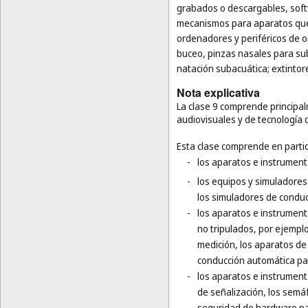
grabados o descargables, soft
mecanismos para aparatos que 
ordenadores y periféricos de 
buceo, pinzas nasales para su
natación subacuática; extintor
Nota explicativa
La clase 9 comprende principal
audiovisuales y de tecnología 
Esta clase comprende en partic
-
los aparatos e instrumento
-
los equipos y simuladores
los simuladores de conducc
-
los aparatos e instrumento
no tripulados, por ejempl
medición, los aparatos de
conducción automática par
-
los aparatos e instrument
de señalización, los semá
seguridad de hardware par