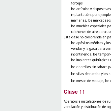
fórceps;
-
los artículos y dispositivo
implantación, por ejemplo:
mamarias, los marcapasos 
-
los muebles especiales par
colchones de aire para us
Esta clase no comprende en par
-
los apósitos médicos y los
vendas y la gasa para vend
incontinencia, los tampone
-
los implantes quirúrgicos 
-
los cigarrillos sin tabaco 
-
las sillas de ruedas y los
-
las mesas de masaje, los c
Clase 11
Aparatos e instalaciones de ilu
ventilación y distribución de a