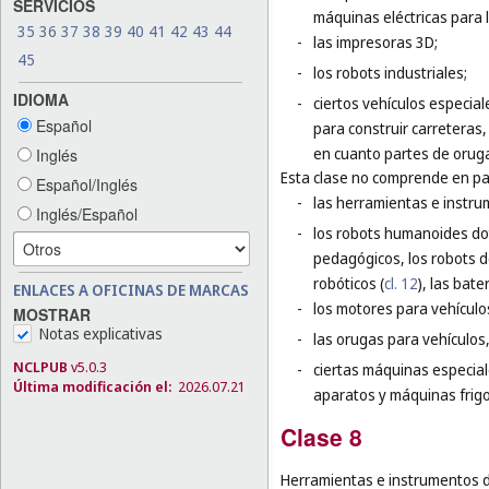
SERVICIOS
máquinas eléctricas para 
35
36
37
38
39
40
41
42
43
44
-
las impresoras 3D;
45
-
los robots industriales;
IDIOMA
-
ciertos vehículos especia
Español
para construir carreteras
en cuanto partes de oruga
Inglés
Esta clase no comprende en par
Español/Inglés
-
las herramientas e instr
Inglés/Español
-
los robots humanoides dota
pedagógicos, los robots de
robóticos (
cl. 12
), las bat
ENLACES A OFICINAS DE MARCAS
-
los motores para vehículos
MOSTRAR
Notas explicativas
-
las orugas para vehículos,
NCLPUB
v5.0.3
-
ciertas máquinas especial
Última modificación el:
2026.07.21
aparatos y máquinas frigor
Clase 8
Herramientas e instrumentos d