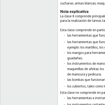
cucharas; armas blancas; maquin
Nota explicativa
La clase 8 comprende princip
para la realización de tareas t
Esta clase comprende en partic
-
las herramientas que funci
-
las herramientas que func
ejemplo: los martillos, los 
-
los mangos para herramie
guadañas;
-
los instrumentos de mano e
maquinillas de afeitar, lo
de manicura y pedicura;
-
las bombas que funciona
-
los cubiertos, tales como l
Esta clase no comprende en par
-
las herramientas e instru
-
los instrumentos cortantes