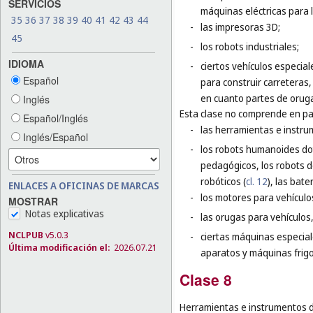
SERVICIOS
máquinas eléctricas para 
35
36
37
38
39
40
41
42
43
44
-
las impresoras 3D;
45
-
los robots industriales;
IDIOMA
-
ciertos vehículos especia
Español
para construir carreteras
en cuanto partes de oruga
Inglés
Esta clase no comprende en par
Español/Inglés
-
las herramientas e instr
Inglés/Español
-
los robots humanoides dota
pedagógicos, los robots de
robóticos (
cl. 12
), las bat
ENLACES A OFICINAS DE MARCAS
-
los motores para vehículos
MOSTRAR
Notas explicativas
-
las orugas para vehículos,
NCLPUB
v5.0.3
-
ciertas máquinas especial
Última modificación el:
2026.07.21
aparatos y máquinas frigor
Clase 8
Herramientas e instrumentos d