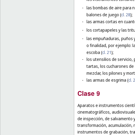
-
las bombas de aire para ne
balones de juego (
cl. 28
);
-
las armas cortas en cuant
-
los cortapapeles y las trit
-
las empuñaduras, puños y 
o finalidad, por ejemplo:
escoba (
cl. 21
);
-
los utensilios de servicio,
tartas, los cucharones de 
mezclar, los pilones y mor
-
las armas de esgrima (
cl. 
Clase 9
Aparatos e instrumentos cientí
cinematográficos, audiovisuale
de inspección, de salvamento 
transformación, acumulación, re
instrumentos de grabación, tr