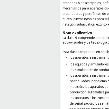
grabados o descargables, soft
mecanismos para aparatos que 
ordenadores y periféricos de 
buceo, pinzas nasales para su
natación subacuática; extintor
Nota explicativa
La clase 9 comprende principal
audiovisuales y de tecnología 
Esta clase comprende en partic
-
los aparatos e instrumento
-
los equipos y simuladores
los simuladores de conducc
-
los aparatos e instrumento
no tripulados, por ejempl
medición, los aparatos de
conducción automática par
-
los aparatos e instrument
de señalización, los semá
seguridad en cuanto dispo