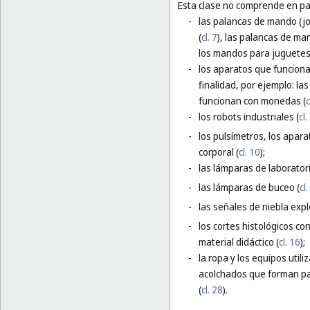
Esta clase no comprende en par
-
las palancas de mando (j
(
cl. 7
), las palancas de ma
los mandos para juguetes 
-
los aparatos que funciona
finalidad, por ejemplo: l
funcionan con monedas (
c
-
los robots industriales (
cl.
-
los pulsímetros, los apara
corporal (
cl. 10
);
-
las lámparas de laborator
-
las lámparas de buceo (
cl
-
las señales de niebla expl
-
los cortes histológicos co
material didáctico (
cl. 16
);
-
la ropa y los equipos util
acolchados que forman par
(
cl. 28
).