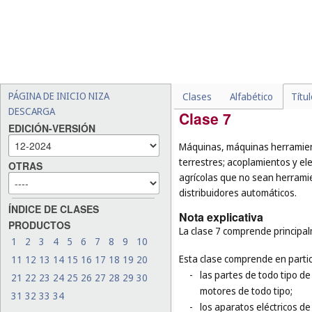
-
las tuberías en cuanto par
mangueras flexibles no me
-
las jaulas para animales 
-
ciertos productos de meta
herramientas de mano ac
muebles (
cl. 20
), los utens
PÁGINA DE INICIO NIZA
Clases
Alfabético
Títu
DESCARGA
Clase 7
EDICIÓN-VERSIÓN
Máquinas, máquinas herramien
terrestres; acoplamientos y el
OTRAS
agrícolas que no sean herram
distribuidores automáticos.
ÍNDICE DE CLASES
Nota explicativa
PRODUCTOS
La clase 7 comprende principa
1
2
3
4
5
6
7
8
9
10
Esta clase comprende en partic
11
12
13
14
15
16
17
18
19
20
-
las partes de todo tipo de
21
22
23
24
25
26
27
28
29
30
motores de todo tipo;
31
32
33
34
-
los aparatos eléctricos de 