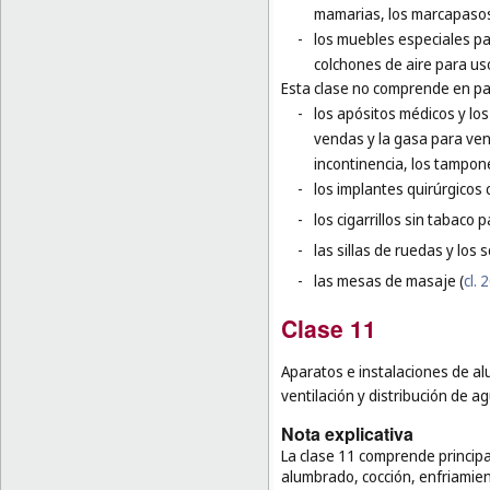
mamarias, los marcapasos 
-
los muebles especiales par
colchones de aire para us
Esta clase no comprende en par
-
los apósitos médicos y los
vendas y la gasa para vend
incontinencia, los tampone
-
los implantes quirúrgicos 
-
los cigarrillos sin tabaco 
-
las sillas de ruedas y los
-
las mesas de masaje (
cl. 
Clase 11
Aparatos e instalaciones de al
ventilación y distribución de a
Nota explicativa
La clase 11 comprende principa
alumbrado, cocción, enfriamie