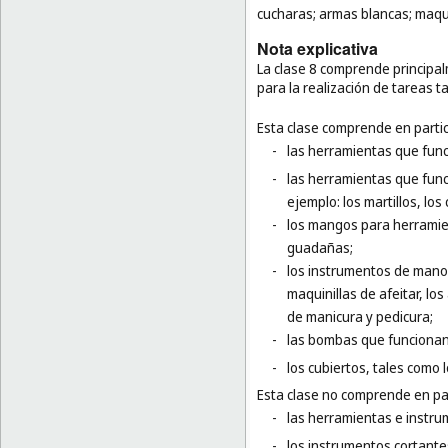
cucharas; armas blancas; maquin
Nota explicativa
La clase 8 comprende princip
para la realización de tareas t
Esta clase comprende en partic
-
las herramientas que funci
-
las herramientas que func
ejemplo: los martillos, los 
-
los mangos para herramie
guadañas;
-
los instrumentos de mano e
maquinillas de afeitar, lo
de manicura y pedicura;
-
las bombas que funciona
-
los cubiertos, tales como l
Esta clase no comprende en par
-
las herramientas e instru
-
los instrumentos cortantes