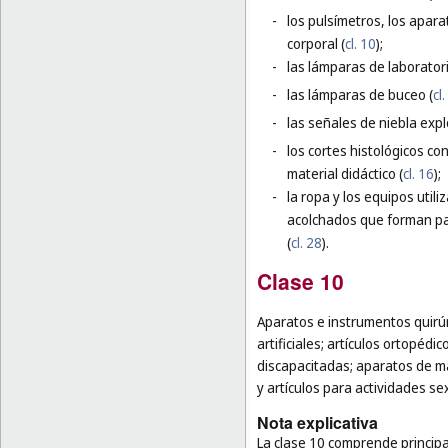
-
los pulsímetros, los apara
corporal (
cl. 10
);
-
las lámparas de laborator
-
las lámparas de buceo (
cl
-
las señales de niebla expl
-
los cortes histológicos co
material didáctico (
cl. 16
);
-
la ropa y los equipos util
acolchados que forman par
(
cl. 28
).
Clase 10
Aparatos e instrumentos quirúr
artificiales; artículos ortopéd
discapacitadas; aparatos de mas
y artículos para actividades se
Nota explicativa
La clase 10 comprende principa