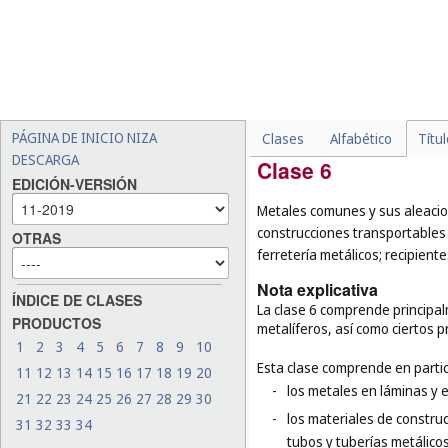
-
los desodorantes para pe
-
las vendas ortopédicas (
c
-
los sustitutos de comidas
para uso médico o veterin
bebidas, por ejemplo, las 
ricas en proteínas (
cl. 30
),
PÁGINA DE INICIO NIZA
Clases
Alfabético
Títu
DESCARGA
Clase 6
EDICIÓN-VERSIÓN
Metales comunes y sus aleacion
construcciones transportables m
OTRAS
ferretería metálicos; recipien
Nota explicativa
ÍNDICE DE CLASES
La clase 6 comprende principa
PRODUCTOS
metalíferos, así como ciertos 
1
2
3
4
5
6
7
8
9
10
Esta clase comprende en partic
11
12
13
14
15
16
17
18
19
20
-
los metales en láminas y 
21
22
23
24
25
26
27
28
29
30
-
los materiales de construc
31
32
33
34
tubos y tuberías metálicos