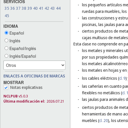
SERVICIOS
-
los pequeños artículos metá
35
36
37
38
39
40
41
42
43
44
ruedas para muebles, los
45
-
las construcciones y estru
piscinas, las jaulas para a
IDIOMA
-
ciertos productos de meta
Español
cajas multiuso de metales
Inglés
Esta clase no comprende en par
Español/Inglés
-
los metales y minerales ut
Inglés/Español
por sus propiedades químic
los metales alcalinotérreo
-
los metales en hojas y en p
ENLACES A OFICINAS DE MARCAS
-
los cables eléctricos (
cl. 9
)
MOSTRAR
-
las cañerías en cuanto par
Notas explicativas
flexibles no metálicos (
cl. 
NCLPUB
v5.0.3
-
las jaulas para animales 
Última modificación el:
2026.07.21
-
ciertos productos de meta
herramientas de mano ac
muebles (
cl. 20
), los utens