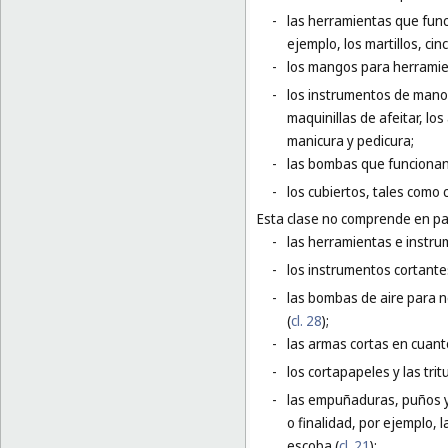
-
las herramientas que func
ejemplo, los martillos, cinc
-
los mangos para herramie
-
los instrumentos de mano e
maquinillas de afeitar, lo
manicura y pedicura;
-
las bombas que funciona
-
los cubiertos, tales como 
Esta clase no comprende en par
-
las herramientas e instru
-
los instrumentos cortantes
-
las bombas de aire para ne
(
cl. 28
);
-
las armas cortas en cuant
-
los cortapapeles y las trit
-
las empuñaduras, puños y 
o finalidad, por ejemplo,
escoba (
cl. 21
);