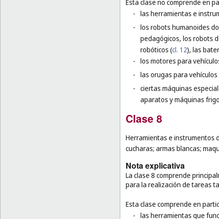
Esta clase no comprende en par
-
las herramientas e instr
-
los robots humanoides dota
pedagógicos, los robots de
robóticos (
cl. 12
), las bat
-
los motores para vehículos
-
las orugas para vehículos 
-
ciertas máquinas especial
aparatos y máquinas frigor
Clase 8
Herramientas e instrumentos d
cucharas; armas blancas; maquin
Nota explicativa
La clase 8 comprende princip
para la realización de tareas t
Esta clase comprende en partic
-
las herramientas que funci