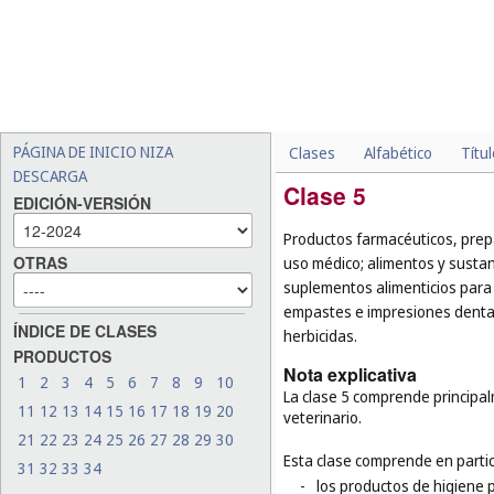
PÁGINA DE INICIO NIZA
Clases
Alfabético
Títu
DESCARGA
Clase 5
EDICIÓN-VERSIÓN
Productos farmacéuticos, prepa
OTRAS
uso médico; alimentos y sustan
suplementos alimenticios para 
empastes e impresiones dental
ÍNDICE DE CLASES
herbicidas.
PRODUCTOS
Nota explicativa
1
2
3
4
5
6
7
8
9
10
La clase 5 comprende principa
11
12
13
14
15
16
17
18
19
20
veterinario.
21
22
23
24
25
26
27
28
29
30
Esta clase comprende en partic
31
32
33
34
-
los productos de higiene 