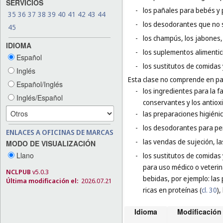
SERVICIOS
-
los pañales para bebés y p
35
36
37
38
39
40
41
42
43
44
-
los desodorantes que no 
45
-
los champús, los jabones, 
IDIOMA
-
los suplementos alimentic
Español
-
los sustitutos de comidas 
Inglés
Esta clase no comprende en par
Español/Inglés
-
los ingredientes para la f
Inglés/Español
conservantes y los antiox
-
las preparaciones higiéni
-
los desodorantes para pe
ENLACES A OFICINAS DE MARCAS
-
las vendas de sujeción, l
MODO DE VISUALIZACIÓN
Llano
-
los sustitutos de comidas
para uso médico o veterin
NCLPUB
v5.0.3
bebidas, por ejemplo: las 
Última modificación el:
2026.07.21
ricas en proteínas (
cl. 30
),
Idioma
Modificación