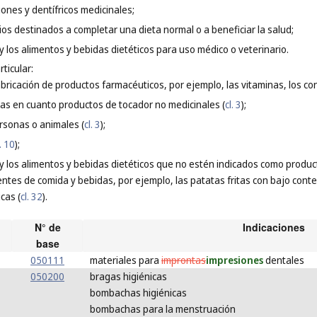
ones y dentífricos medicinales;
ios destinados a completar una dieta normal o a beneficiar la salud;
y los alimentos y bebidas dietéticos para uso médico o veterinario.
ticular:
abricación de productos farmacéuticos, por ejemplo, las vitaminas, los co
cas en cuanto productos de tocador no medicinales (
cl. 3
);
rsonas o animales (
cl. 3
);
l. 10
);
 y los alimentos y bebidas dietéticos que no estén indicados como produc
entes de comida y bebidas, por ejemplo, las patatas fritas con bajo conte
icas (
cl. 32
).
N° de
Indicaciones
base
050111
materiales para
improntas
impresiones
dentales
050200
bragas higiénicas
bombachas higiénicas
bombachas para la menstruación