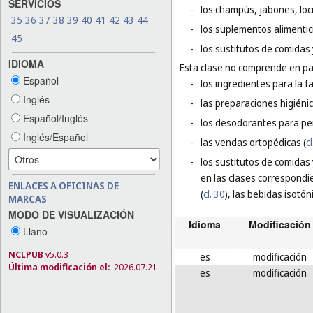
SERVICIOS
-
los champús, jabones, loci
35
36
37
38
39
40
41
42
43
44
-
los suplementos alimentic
45
-
los sustitutos de comidas 
IDIOMA
Esta clase no comprende en par
Español
-
los ingredientes para la f
Inglés
-
las preparaciones higiéni
Español/Inglés
-
los desodorantes para pe
Inglés/Español
-
las vendas ortopédicas (
c
-
los sustitutos de comidas
en las clases correspondi
ENLACES A OFICINAS DE
(
cl. 30
), las bebidas isotón
MARCAS
MODO DE VISUALIZACIÓN
Idioma
Modificación
Llano
NCLPUB
v5.0.3
es
modificación
Última modificación el:
2026.07.21
es
modificación