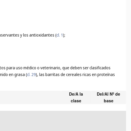
nservantes y los antioxidantes (
cl. 1
);
tos para uso médico o veterinario, que deben ser clasificados
nido en grasa (
cl. 29
), las barritas de cereales ricas en proteínas
De/A la
Del/Al Nº de
clase
base