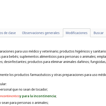
los de clase
Observaciones generales
Modificaciones
Buscar
raciones para uso médico y veterinario; productos higiénicos y sanitario
s para bebés; suplementos alimenticios para personas o animales; empla
s; desinfectantes; productos para eliminar animales dañinos; fungicidas,
mente los productos farmacéuticos y otras preparaciones para uso médic
ular:
personal que no sean de tocador;
incontinentes
y para la incontinencia
;
o sean para personas o animales;