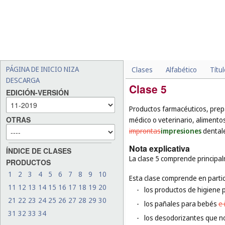
PÁGINA DE INICIO NIZA
Clases
Alfabético
Títu
DESCARGA
Clase 5
EDICIÓN-VERSIÓN
Productos farmacéuticos, prepa
OTRAS
médico o veterinario, alimento
improntas
impresiones
dentale
Nota explicativa
ÍNDICE DE CLASES
La clase 5 comprende principal
PRODUCTOS
1
2
3
4
5
6
7
8
9
10
Esta clase comprende en partic
11
12
13
14
15
16
17
18
19
20
-
los productos de higiene 
21
22
23
24
25
26
27
28
29
30
-
los pañales para bebés
e 
31
32
33
34
-
los desodorizantes que n