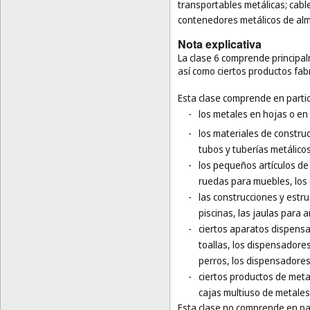
transportables metálicas; cable
contenedores metálicos de alm
Nota explicativa
La clase 6 comprende principa
así como ciertos productos fa
Esta clase comprende en partic
-
los metales en hojas o en
-
los materiales de construc
tubos y tuberías metálicos
-
los pequeños artículos de f
ruedas para muebles, los 
-
las construcciones y estru
piscinas, las jaulas para a
-
ciertos aparatos dispensa
toallas, los dispensadore
perros, los dispensadores
-
ciertos productos de meta
cajas multiuso de metales
Esta clase no comprende en par