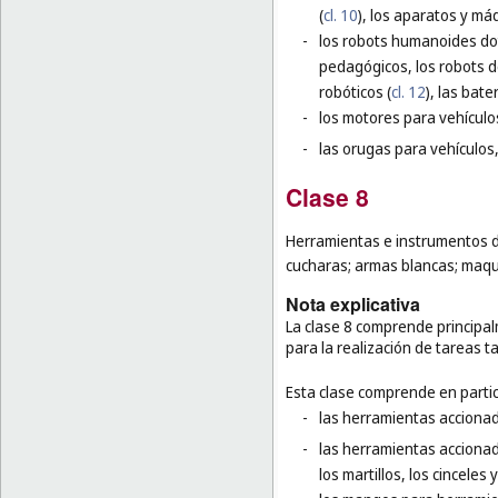
(
cl. 10
), los aparatos y máq
-
los robots humanoides dota
pedagógicos, los robots de
robóticos (
cl. 12
), las bat
-
los motores para vehículos
-
las orugas para vehículos,
Clase 8
Herramientas e instrumentos d
cucharas; armas blancas; maquin
Nota explicativa
La clase 8 comprende princip
para la realización de tareas t
Esta clase comprende en partic
-
las herramientas accionada
-
las herramientas accionad
los martillos, los cinceles y