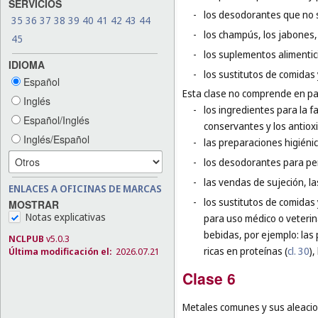
SERVICIOS
-
los desodorantes que no 
35
36
37
38
39
40
41
42
43
44
-
los champús, los jabones, 
45
-
los suplementos alimentic
IDIOMA
-
los sustitutos de comidas 
Español
Esta clase no comprende en par
Inglés
-
los ingredientes para la f
Español/Inglés
conservantes y los antiox
Inglés/Español
-
las preparaciones higiéni
-
los desodorantes para pe
-
las vendas de sujeción, l
ENLACES A OFICINAS DE MARCAS
-
los sustitutos de comidas
MOSTRAR
Notas explicativas
para uso médico o veterin
bebidas, por ejemplo: las
NCLPUB
v5.0.3
ricas en proteínas (
cl. 30
),
Última modificación el:
2026.07.21
Clase 6
Metales comunes y sus aleacio