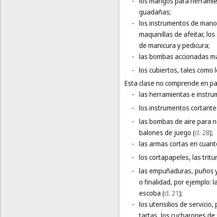
-
los mangos para herramie
guadañas;
-
los instrumentos de mano e
maquinillas de afeitar, lo
de manicura y pedicura;
-
las bombas accionadas m
-
los cubiertos, tales como l
Esta clase no comprende en par
-
las herramientas e instru
-
los instrumentos cortantes
-
las bombas de aire para ne
balones de juego (
cl. 28
);
-
las armas cortas en cuant
-
los cortapapeles, las tritu
-
las empuñaduras, puños y 
o finalidad, por ejemplo:
escoba (
cl. 21
);
-
los utensilios de servicio,
tartas, los cucharones de 