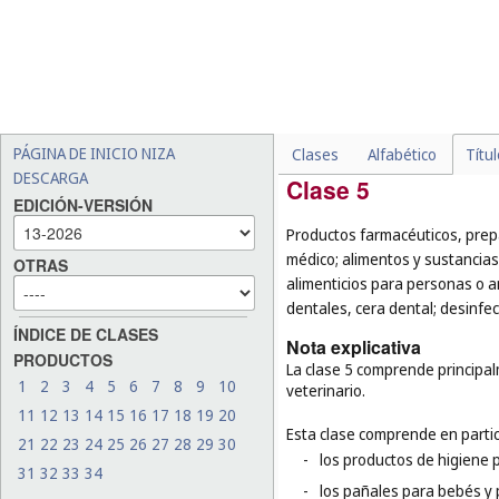
-
ciertos aceites y grasas in
para conservar la madera,
-
ciertas ceras especiales, p
para pulir, la cera depilator
-
las velas de masaje para 
-
las mechas diseñadas para
PÁGINA DE INICIO NIZA
Clases
Alfabético
Títu
DESCARGA
Clase 5
EDICIÓN-VERSIÓN
Productos farmacéuticos, prep
médico; alimentos y sustancias
OTRAS
alimenticios para personas o 
dentales, cera dental; desinfe
ÍNDICE DE CLASES
Nota explicativa
PRODUCTOS
La clase 5 comprende principa
1
2
3
4
5
6
7
8
9
10
veterinario.
11
12
13
14
15
16
17
18
19
20
Esta clase comprende en partic
21
22
23
24
25
26
27
28
29
30
-
los productos de higiene 
31
32
33
34
-
los pañales para bebés y p