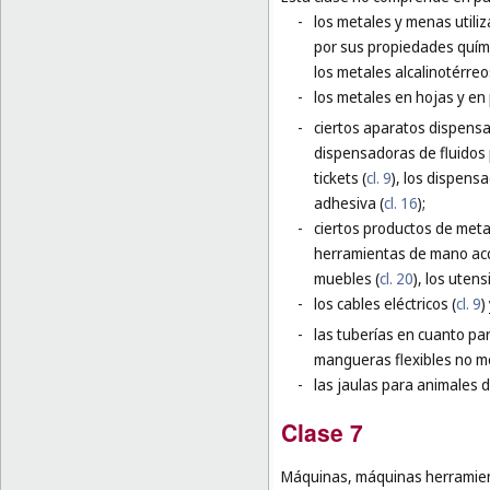
-
los metales y menas utiliz
por sus propiedades químic
los metales alcalinotérreo
-
los metales en hojas y en p
-
ciertos aparatos dispensa
dispensadoras de fluidos p
tickets (
cl. 9
), los dispens
adhesiva (
cl. 16
);
-
ciertos productos de meta
herramientas de mano ac
muebles (
cl. 20
), los utens
-
los cables eléctricos (
cl. 9
)
-
las tuberías en cuanto par
mangueras flexibles no me
-
las jaulas para animales 
Clase 7
Máquinas, máquinas herramien