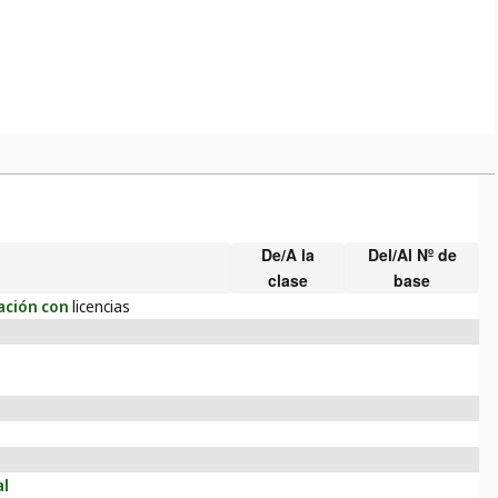
De/A la
Del/Al Nº de
clase
base
lación con
licencias
al