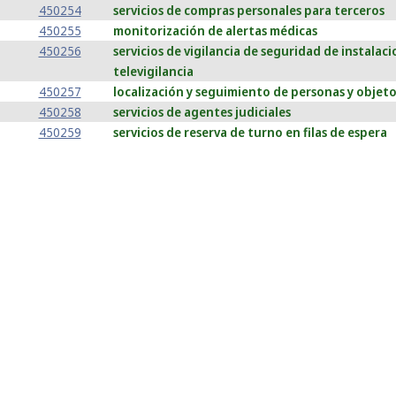
450254
servicios de compras personales para terceros
450255
monitorización de alertas médicas
450256
servicios de vigilancia de seguridad de instalac
televigilancia
450257
localización y seguimiento de personas y objet
450258
servicios de agentes judiciales
450259
servicios de reserva de turno en filas de espera