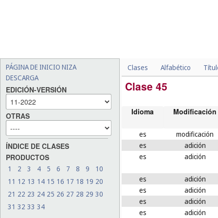
PÁGINA DE INICIO NIZA
Clases
Alfabético
Títu
DESCARGA
Clase 45
EDICIÓN-VERSIÓN
Idioma
Modificación
OTRAS
es
modificación
es
adición
ÍNDICE DE CLASES
es
adición
PRODUCTOS
1
2
3
4
5
6
7
8
9
10
es
adición
11
12
13
14
15
16
17
18
19
20
es
adición
21
22
23
24
25
26
27
28
29
30
es
adición
31
32
33
34
es
adición