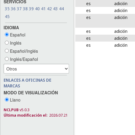
SERVICIOS
es
adición
35
36
37
38
39
40
41
42
43
44
es
adición
45
es
adición
IDIOMA
es
adición
Español
es
adición
Inglés
es
adición
Español/Inglés
Inglés/Español
ENLACES A OFICINAS DE
MARCAS
MODO DE VISUALIZACIÓN
Llano
NCLPUB
v5.0.3
Última modificación el:
2026.07.21