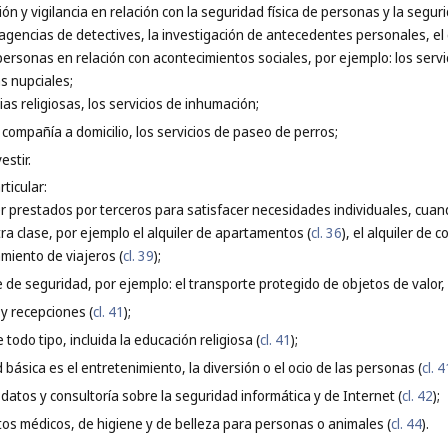
ión y vigilancia en relación con la seguridad física de personas y la segur
 agencias de detectives, la investigación de antecedentes personales, el
personas en relación con acontecimientos sociales, por ejemplo: los serv
s nupciales;
as religiosas, los servicios de inhumación;
compañía a domicilio, los servicios de paseo de perros;
estir.
ticular:
ler prestados por terceros para satisfacer necesidades individuales, cuan
a clase, por ejemplo el alquiler de apartamentos (
cl. 36
), el alquiler de c
miento de viajeros (
cl. 39
);
e de seguridad, por ejemplo: el transporte protegido de objetos de valor,
 y recepciones (
cl. 41
);
 todo tipo, incluida la educación religiosa (
cl. 41
);
d básica es el entretenimiento, la diversión o el ocio de las personas (
cl. 4
e datos y consultoría sobre la seguridad informática y de Internet (
cl. 42
);
ntos médicos, de higiene y de belleza para personas o animales (
cl. 44
).