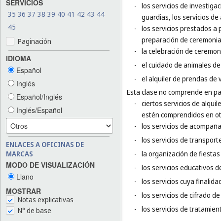
SERVICIOS
-
los servicios de investigac
35
36
37
38
39
40
41
42
43
44
guardias, los servicios de
45
-
los servicios prestados a 
preparación de ceremonia
Paginación
-
la celebración de ceremoni
IDIOMA
-
el cuidado de animales de 
Español
-
el alquiler de prendas de v
Inglés
Esta clase no comprende en par
Español/Inglés
-
ciertos servicios de alqui
Inglés/Español
estén comprendidos en otr
-
los servicios de acompaña
-
los servicios de transport
ENLACES A OFICINAS DE
MARCAS
-
la organización de fiestas
MODO DE VISUALIZACIÓN
-
los servicios educativos de
Llano
-
los servicios cuya finalida
MOSTRAR
-
los servicios de cifrado d
Notas explicativas
-
los servicios de tratamie
N° de base