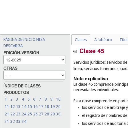
PÁGINA DE INICIO NIZA
Clases
Alfabético
Títu
DESCARGA
Clase 45
EDICIÓN-VERSIÓN
Servicios jurídicos; servicios 
OTRAS
línea; servicios funerarios; cui
Nota explicativa
La clase 45 comprende principal
ÍNDICE DE CLASES
necesidades individuales.
PRODUCTOS
1
2
3
4
5
6
7
8
9
10
Esta clase comprende en partic
11
12
13
14
15
16
17
18
19
20
-
los servicios de arbitraje 
21
22
23
24
25
26
27
28
29
30
-
el registro de nombres de
31
32
33
34
-
los servicios de auditoría