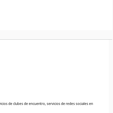
uicultura, la horticultura y la silvicultura (
cl. 37
);
rvicios de clubes de encuentro, servicios de redes sociales en