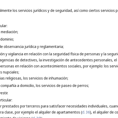
mente los servicios jurídicos y de seguridad, así como ciertos servicios 
ular:
y mediación;
 dominio;
 de observancia jurídica y reglamentaria;
ión y vigilancia en relación con la seguridad física de personas y la segur
 agencias de detectives, la investigación de antecedentes personales, el
personas en relación con acontecimientos sociales, por ejemplo: los serv
s nupciales;
as religiosas, los servicios de inhumación;
compañía a domicilio, los servicios de paseo de perros;
estir.
ticular:
ler prestados por terceros para satisfacer necesidades individuales, cuan
a clase, por ejemplo el alquiler de apartamentos (
cl. 36
), el alquiler de c