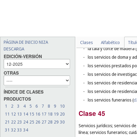
-
el alquiler de praderas de
-
los servicios de control de
-
la instalación y reparación
-
el transporte en ambulanc
-
el sacrificio de animales y 
PÁGINA DE INICIO NIZA
Clases
Alfabético
Títu
-
la tala y corte de madera (
DESCARGA
EDICIÓN-VERSIÓN
-
los servicios de doma y a
-
los servicios prestados po
OTRAS
-
los servicios de investigac
-
los servicios de residenci
-
los servicios de residencia
ÍNDICE DE CLASES
PRODUCTOS
-
los servicios funerarios (
cl
1
2
3
4
5
6
7
8
9
10
Clase 45
11
12
13
14
15
16
17
18
19
20
21
22
23
24
25
26
27
28
29
30
Servicios jurídicos; servicios 
31
32
33
34
línea; servicios funerarios; cui