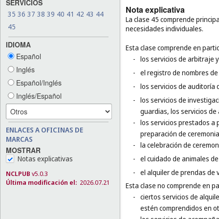
SERVICIOS
Nota explicativa
35
36
37
38
39
40
41
42
43
44
La clase 45 comprende principal
45
necesidades individuales.
IDIOMA
Esta clase comprende en partic
Español
-
los servicios de arbitraje 
Inglés
-
el registro de nombres de
Español/Inglés
-
los servicios de auditoría
Inglés/Español
-
los servicios de investigac
guardias, los servicios de
-
los servicios prestados a 
ENLACES A OFICINAS DE
preparación de ceremonia
MARCAS
-
la celebración de ceremoni
MOSTRAR
Notas explicativas
-
el cuidado de animales de 
-
el alquiler de prendas de v
NCLPUB
v5.0.3
Última modificación el:
2026.07.21
Esta clase no comprende en par
-
ciertos servicios de alqui
estén comprendidos en otr