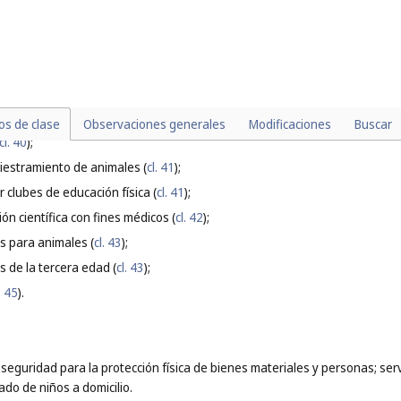
 pasto (
cl. 36
);
 plagas y animales dañinos, que no guarden relación con la agricultura, la ac
 de dispositivos de riego (
cl. 37
);
ia (
cl. 39
);
la taxidermia (
cl. 40
);
los de clase
Observaciones generales
Modificaciones
Buscar
cl. 40
);
diestramiento de animales (
cl. 41
);
r clubes de educación física (
cl. 41
);
ión científica con fines médicos (
cl. 42
);
as para animales (
cl. 43
);
s de la tercera edad (
cl. 43
);
. 45
).
de seguridad para la protección física de bienes materiales y personas; se
dado de niños a domicilio.