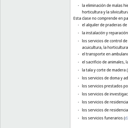
-
la eliminación de malas hie
horticultura y la silvicultur
Esta clase no comprende en par
-
el alquiler de praderas de
-
la instalación y reparación
-
los servicios de control d
acuicultura, la horticultura 
-
el transporte en ambulanc
-
el sacrificio de animales, l
-
la tala y corte de madera (
-
los servicios de doma y a
-
los servicios prestados po
-
los servicios de investigac
-
los servicios de residenci
-
los servicios de residencia
-
los servicios funerarios (
cl