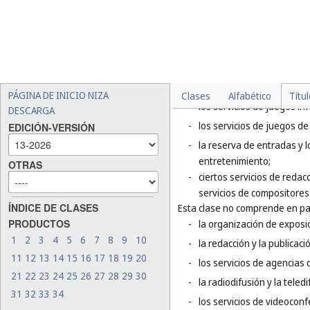
-
la realización y la producc
-
los servicios culturales, 
galerías de arte y museos
-
los servicios de entrenami
-
la doma y el adiestramien
PÁGINA DE INICIO NIZA
Clases
Alfabético
Títu
-
los servicios de juegos in
DESCARGA
-
los servicios de juegos de
EDICIÓN-VERSIÓN
-
la reserva de entradas y 
entretenimiento;
OTRAS
-
ciertos servicios de redac
servicios de compositores
ÍNDICE DE CLASES
Esta clase no comprende en par
PRODUCTOS
-
la organización de exposic
1
2
3
4
5
6
7
8
9
10
-
la redacción y la publicaci
11
12
13
14
15
16
17
18
19
20
-
los servicios de agencias d
21
22
23
24
25
26
27
28
29
30
-
la radiodifusión y la teledi
31
32
33
34
-
los servicios de videoconf