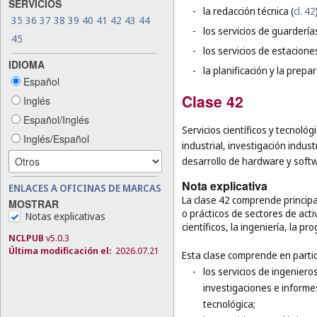
SERVICIOS
-
la redacción técnica (
cl. 42
35
36
37
38
39
40
41
42
43
44
-
los servicios de guarderías
45
-
los servicios de estacione
IDIOMA
-
la planificación y la prep
Español
Clase 42
Inglés
Español/Inglés
Servicios científicos y tecnológ
Inglés/Español
industrial, investigación indust
desarrollo de hardware y soft
Nota explicativa
ENLACES A OFICINAS DE MARCAS
La clase 42 comprende principa
MOSTRAR
o prácticos de sectores de acti
Notas explicativas
científicos, la ingeniería, la p
NCLPUB
v5.0.3
Última modificación el:
2026.07.21
Esta clase comprende en partic
-
los servicios de ingeniero
investigaciones e informes 
tecnológica;