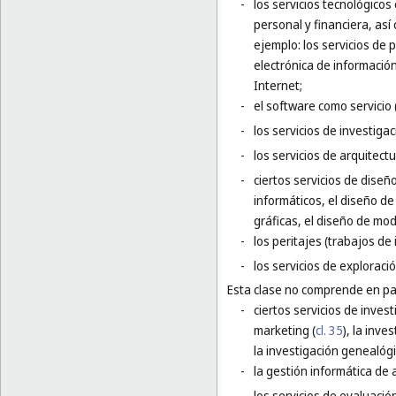
-
los servicios tecnológicos
personal y financiera, así
ejemplo: los servicios de p
electrónica de información
Internet;
-
el software como servicio 
-
los servicios de investigac
-
los servicios de arquitect
-
ciertos servicios de diseñ
informáticos, el diseño de
gráficas, el diseño de mod
-
los peritajes (trabajos de 
-
los servicios de exploraci
Esta clase no comprende en par
-
ciertos servicios de inves
marketing (
cl. 35
), la inve
la investigación genealógi
-
la gestión informática de 
-
los servicios de evaluación