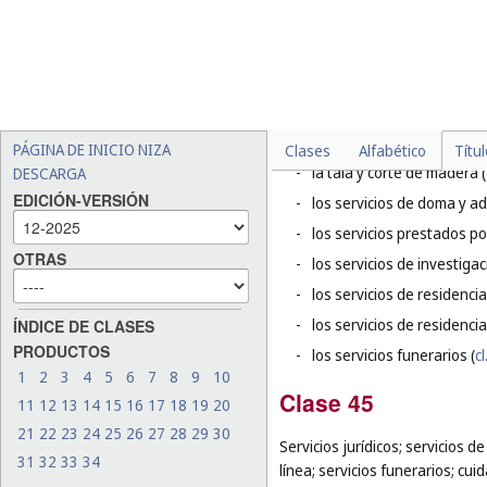
-
el alquiler de praderas de
-
los servicios de control de
-
la instalación y reparación
-
el transporte en ambulanc
-
el sacrificio de animales y 
PÁGINA DE INICIO NIZA
Clases
Alfabético
Títu
-
la tala y corte de madera (
DESCARGA
EDICIÓN-VERSIÓN
-
los servicios de doma y a
-
los servicios prestados po
OTRAS
-
los servicios de investigac
-
los servicios de residenci
-
los servicios de residencia
ÍNDICE DE CLASES
PRODUCTOS
-
los servicios funerarios (
cl
1
2
3
4
5
6
7
8
9
10
Clase 45
11
12
13
14
15
16
17
18
19
20
21
22
23
24
25
26
27
28
29
30
Servicios jurídicos; servicios 
31
32
33
34
línea; servicios funerarios; cui