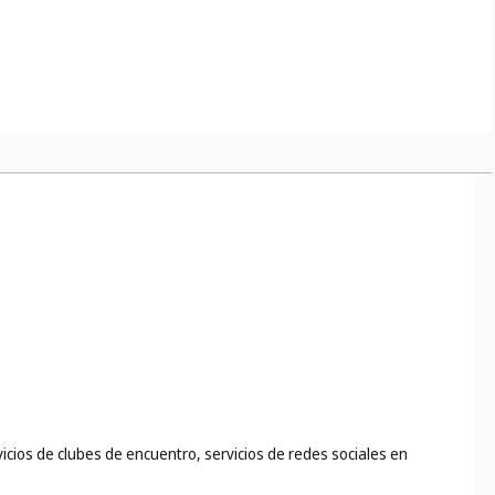
uicultura, la horticultura y la silvicultura (
cl. 37
);
rvicios de clubes de encuentro, servicios de redes sociales en