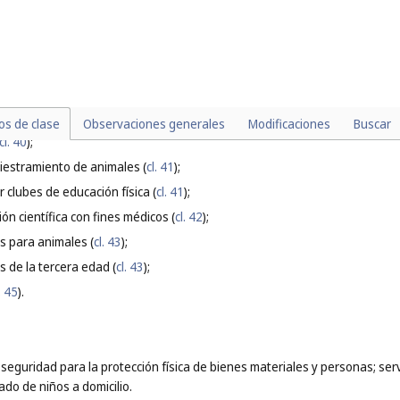
 pasto (
cl. 36
);
 plagas y animales dañinos, que no guarden relación con la agricultura, la ac
 de dispositivos de riego (
cl. 37
);
ia (
cl. 39
);
la taxidermia (
cl. 40
);
los de clase
Observaciones generales
Modificaciones
Buscar
cl. 40
);
diestramiento de animales (
cl. 41
);
r clubes de educación física (
cl. 41
);
ión científica con fines médicos (
cl. 42
);
as para animales (
cl. 43
);
s de la tercera edad (
cl. 43
);
. 45
).
de seguridad para la protección física de bienes materiales y personas; se
dado de niños a domicilio.