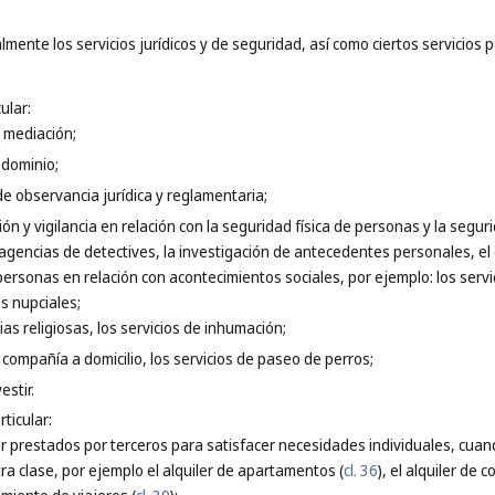
mente los servicios jurídicos y de seguridad, así como ciertos servicios 
ular:
y mediación;
 dominio;
 de observancia jurídica y reglamentaria;
ión y vigilancia en relación con la seguridad física de personas y la segur
 agencias de detectives, la investigación de antecedentes personales, el
personas en relación con acontecimientos sociales, por ejemplo: los serv
s nupciales;
as religiosas, los servicios de inhumación;
compañía a domicilio, los servicios de paseo de perros;
estir.
ticular:
ler prestados por terceros para satisfacer necesidades individuales, cuan
a clase, por ejemplo el alquiler de apartamentos (
cl. 36
), el alquiler de c