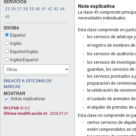
SERVICIOS
Nota explicativa
35
36
37
38
39
40
41
42
43
44
La clase 45 comprende principal
45
necesidades individuales.
IDIOMA
Esta clase comprende en partic
Español
-
los servicios de arbitraje 
Inglés
-
el registro de nombres de
Español/Inglés
-
los servicios de auditoría
Inglés/Español
-
los servicios de investigac
guardias, los servicios de
-
los servicios prestados a 
ENLACES A OFICINAS DE
preparación de ceremonia
MARCAS
-
la celebración de ceremoni
MOSTRAR
Notas explicativas
-
el cuidado de animales de 
-
el alquiler de prendas de v
NCLPUB
v5.0.3
Última modificación el:
2026.07.21
Esta clase no comprende en par
-
ciertos servicios de alqui
estén comprendidos en otr