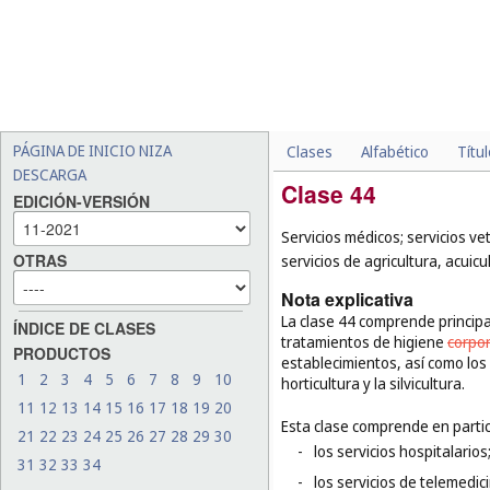
PÁGINA DE INICIO NIZA
Clases
Alfabético
Títu
DESCARGA
Clase 44
EDICIÓN-VERSIÓN
Servicios médicos; servicios ve
OTRAS
servicios de agricultura, acuicul
Nota explicativa
La clase 44 comprende principa
ÍNDICE DE CLASES
tratamientos de higiene
corpo
PRODUCTOS
establecimientos, así como los s
1
2
3
4
5
6
7
8
9
10
horticultura y la silvicultura.
11
12
13
14
15
16
17
18
19
20
Esta clase comprende en partic
21
22
23
24
25
26
27
28
29
30
-
los servicios hospitalarios
31
32
33
34
-
los servicios de telemedic