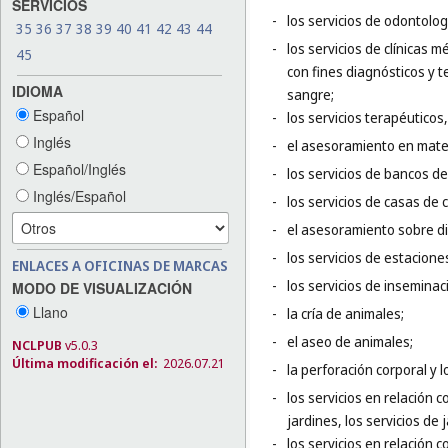
SERVICIOS
-
los servicios de odontolog
35
36
37
38
39
40
41
42
43
44
-
los servicios de clínicas 
45
con fines diagnósticos y 
IDIOMA
sangre;
Español
-
los servicios terapéuticos,
Inglés
-
el asesoramiento en mater
Español/Inglés
-
los servicios de bancos d
Inglés/Español
-
los servicios de casas de
-
el asesoramiento sobre die
-
los servicios de estacione
ENLACES A OFICINAS DE MARCAS
-
los servicios de inseminaci
MODO DE VISUALIZACIÓN
Llano
-
la cría de animales;
-
el aseo de animales;
NCLPUB
v5.0.3
Última modificación el:
2026.07.21
-
la perforación corporal y l
-
los servicios en relación c
jardines, los servicios de
-
los servicios en relación c