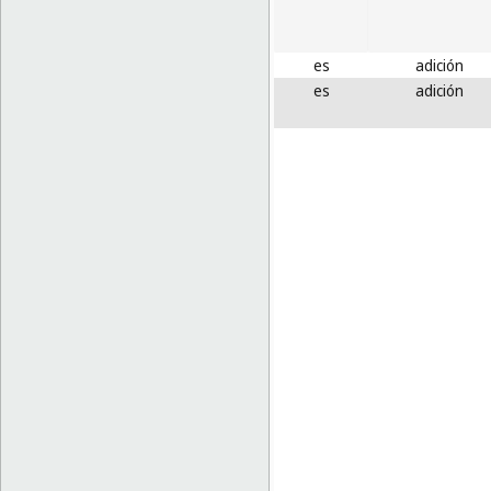
es
adición
es
adición